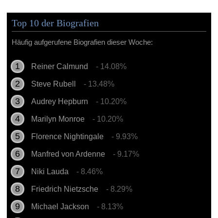
Top 10 der Biografien
Häufig aufgerufene Biografien dieser Woche:
Reiner Calmund
- 14.08%
Steve Rubell
- 13.48%
Audrey Hepburn
- 10.20%
Marilyn Monroe
- 10.20%
Florence Nightingale
- 9.93%
Manfred von Ardenne
- 9.17%
Niki Lauda
- 8.46%
Friedrich Nietzsche
- 8.29%
Michael Jackson
- 8.13%