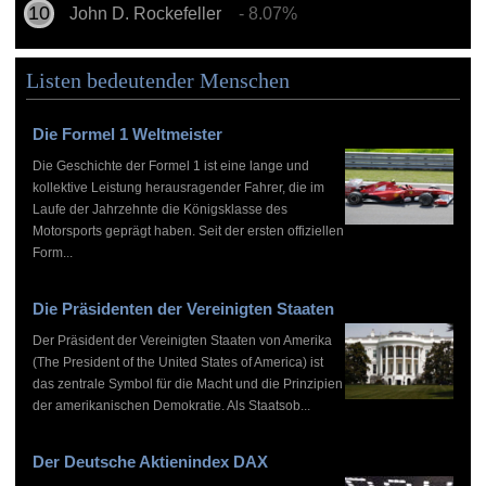
John D. Rockefeller
- 8.07%
Listen bedeutender Menschen
Die Formel 1 Weltmeister
Die Geschichte der Formel 1 ist eine lange und
kollektive Leistung herausragender Fahrer, die im
Laufe der Jahrzehnte die Königsklasse des
Motorsports geprägt haben. Seit der ersten offiziellen
Form...
Die Präsidenten der Vereinigten Staaten
Der Präsident der Vereinigten Staaten von Amerika
(The President of the United States of America) ist
das zentrale Symbol für die Macht und die Prinzipien
der amerikanischen Demokratie. Als Staatsob...
Der Deutsche Aktienindex DAX