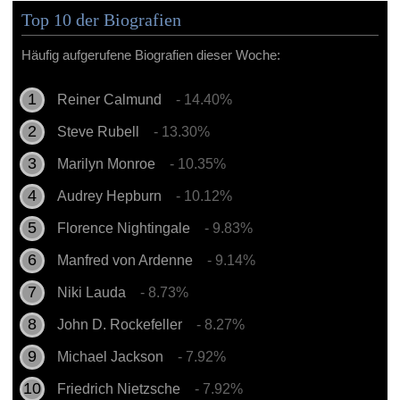
Top 10 der Biografien
Häufig aufgerufene Biografien dieser Woche:
Reiner Calmund
- 14.40%
Steve Rubell
- 13.30%
Marilyn Monroe
- 10.35%
Audrey Hepburn
- 10.12%
Florence Nightingale
- 9.83%
Manfred von Ardenne
- 9.14%
Niki Lauda
- 8.73%
John D. Rockefeller
- 8.27%
Michael Jackson
- 7.92%
Friedrich Nietzsche
- 7.92%