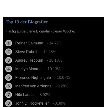
Top 10 der Biografien
Häufig aufgerufene Biografien dieser Woche:
Reiner Calmund
- 14.77%
Steve Rubell
- 12.48%
Audrey Hepburn
- 10.13%
Marilyn Monroe
- 10.13%
Florence Nightingale
- 10.07%
Manfred von Ardenne
- 9.28%
Niki Lauda
- 8.92%
John D. Rockefeller
- 8.38%