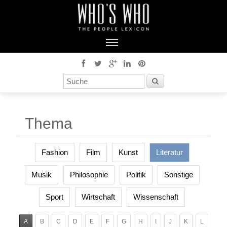
Thema
Fashion
Film
Kunst
Literatur
Musik
Philosophie
Politik
Sonstige
Sport
Wirtschaft
Wissenschaft
A
B
C
D
E
F
G
H
I
J
K
L