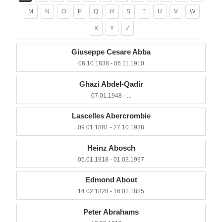
M
N
O
P
Q
R
S
T
U
V
W
X
Y
Z
Giuseppe Cesare Abba
06.10.1838 - 06.11.1910
Ghazi Abdel-Qadir
07.01.1948 - ...
Lascelles Abercrombie
09.01.1881 - 27.10.1938
Heinz Abosch
05.01.1918 - 01.03.1997
Edmond About
14.02.1828 - 16.01.1885
Peter Abrahams