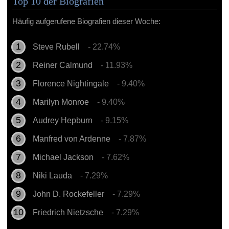
Top 10 der Biografien
Häufig aufgerufene Biografien dieser Woche:
Steve Rubell
- 22.74%
Reiner Calmund
- 11.93%
Florence Nightingale
- 9.40%
Marilyn Monroe
- 9.40%
Audrey Hepburn
- 9.15%
Manfred von Ardenne
- 7.87%
Michael Jackson
- 7.62%
Niki Lauda
- 7.29%
John D. Rockefeller
- 7.29%
Friedrich Nietzsche
- 7.29%