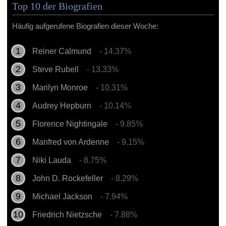
Top 10 der Biografien
Häufig aufgerufene Biografien dieser Woche:
Reiner Calmund
- 14.37%
Steve Rubell
- 13.33%
Marilyn Monroe
- 10.31%
Audrey Hepburn
- 10.14%
Florence Nightingale
- 9.85%
Manfred von Ardenne
- 9.15%
Niki Lauda
- 8.75%
John D. Rockefeller
- 8.29%
Michael Jackson
- 7.94%
Friedrich Nietzsche
- 7.88%