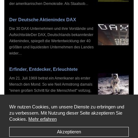
der amerikanischen Demokratie. Als Staatsob...
Der Deutsche Aktienindex DAX
Die 30 DAX-Unternehmen und ihre Vorstände und
AufsichtsräteDer DAX, Deutschlands bekanntester
Aktienindex, spiegelt die Wertentwicklung der 40
größten und liquidesten Unternehmen des Landes
wider....
Erfinder, Entdecker, Erleuchtete
Am 21. Juli 1969 betrat ein Amerikaner als erster
Mensch den Mond. So wie Neil Armstrong damals
"einen großen Schritt für die Menschheit" vollzog,
haben zahlreiche Persönlichkeiten vor und nach
ihm...
Wir nutzen Cookies, um unsere Dienste zu erbringen und
zu verbessern. Mit Nutzung dieser Seite akzeptieren Sie
Cookies.
Mehr erfahren
Akzeptieren
Copyright © 1999-2026 by WHO'S WHO, Alle Rechte vorbehalten