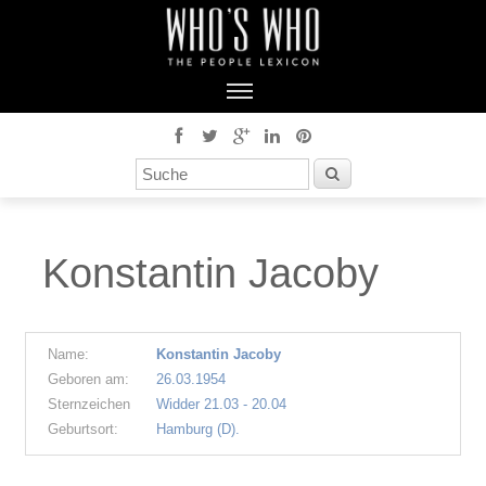
Konstantin Jacoby
Name:
Konstantin Jacoby
Geboren am:
26.03.1954
Sternzeichen
Widder 21.03 - 20.04
Geburtsort:
Hamburg (D).