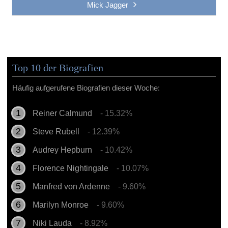
Mick Jagger
Top 10 der Biografien
Häufig aufgerufene Biografien dieser Woche:
Reiner Calmund
- 15.32%
Steve Rubell
- 12.39%
Audrey Hepburn
- 10.42%
Florence Nightingale
- 10.07%
Manfred von Ardenne
- 9.60%
Marilyn Monroe
- 9.60%
Niki Lauda
- 8.92%