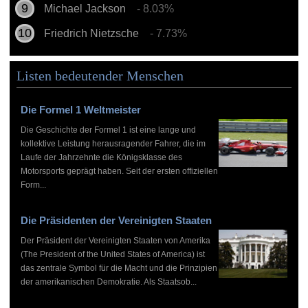
Michael Jackson
- 8.03%
Friedrich Nietzsche
- 7.73%
Listen bedeutender Menschen
Die Formel 1 Weltmeister
Die Geschichte der Formel 1 ist eine lange und
kollektive Leistung herausragender Fahrer, die im
Laufe der Jahrzehnte die Königsklasse des
Motorsports geprägt haben. Seit der ersten offiziellen
Form...
Die Präsidenten der Vereinigten Staaten
Der Präsident der Vereinigten Staaten von Amerika
(The President of the United States of America) ist
das zentrale Symbol für die Macht und die Prinzipien
der amerikanischen Demokratie. Als Staatsob...