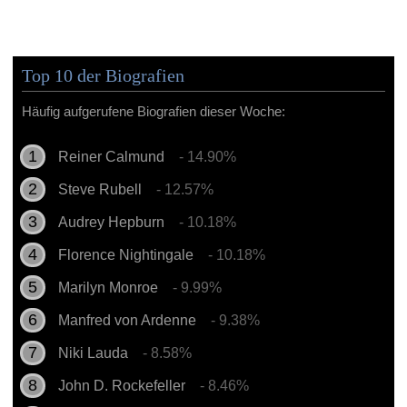
Top 10 der Biografien
Häufig aufgerufene Biografien dieser Woche:
Reiner Calmund
- 14.90%
Steve Rubell
- 12.57%
Audrey Hepburn
- 10.18%
Florence Nightingale
- 10.18%
Marilyn Monroe
- 9.99%
Manfred von Ardenne
- 9.38%
Niki Lauda
- 8.58%
John D. Rockefeller
- 8.46%