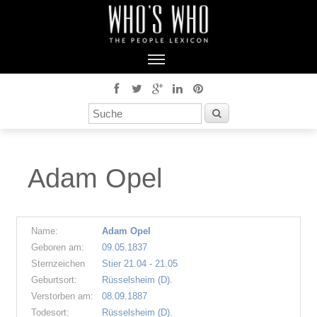
Adam Opel
Name:
Adam Opel
Geboren am:
09.05.1837
Sternzeichen
Stier 21.04 - 21.05
Geburtsort:
Rüsselsheim (D).
Verstorben am:
08.09.1887
Todesort:
Rüsselsheim (D).