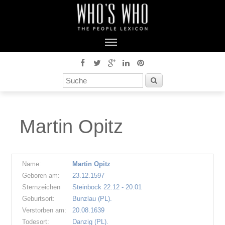
Martin Opitz
Name:
Martin Opitz
Geboren am:
23.12.1597
Sternzeichen
Steinbock 22.12 - 20.01
Geburtsort:
Bunzlau (PL).
Verstorben am:
20.08.1639
Todesort:
Danzig (PL).