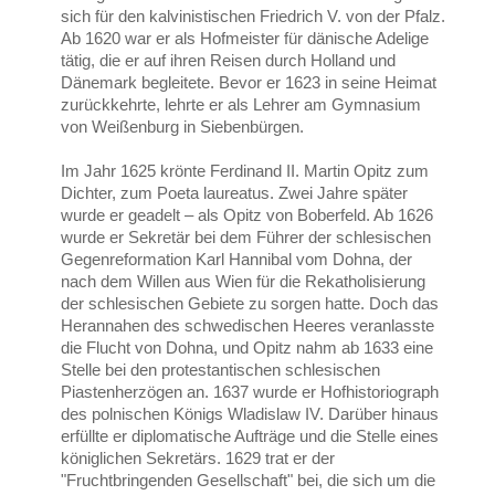
sich für den kalvinistischen Friedrich V. von der Pfalz.
Ab 1620 war er als Hofmeister für dänische Adelige
tätig, die er auf ihren Reisen durch Holland und
Dänemark begleitete. Bevor er 1623 in seine Heimat
zurückkehrte, lehrte er als Lehrer am Gymnasium
von Weißenburg in Siebenbürgen.
Im Jahr 1625 krönte Ferdinand II. Martin Opitz zum
Dichter, zum Poeta laureatus. Zwei Jahre später
wurde er geadelt – als Opitz von Boberfeld. Ab 1626
wurde er Sekretär bei dem Führer der schlesischen
Gegenreformation Karl Hannibal vom Dohna, der
nach dem Willen aus Wien für die Rekatholisierung
der schlesischen Gebiete zu sorgen hatte. Doch das
Herannahen des schwedischen Heeres veranlasste
die Flucht von Dohna, und Opitz nahm ab 1633 eine
Stelle bei den protestantischen schlesischen
Piastenherzögen an. 1637 wurde er Hofhistoriograph
des polnischen Königs Wladislaw IV. Darüber hinaus
erfüllte er diplomatische Aufträge und die Stelle eines
königlichen Sekretärs. 1629 trat er der
"Fruchtbringenden Gesellschaft" bei, die sich um die