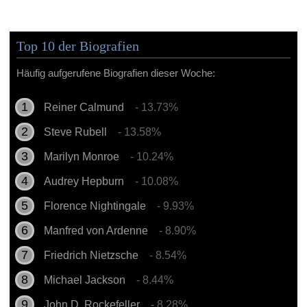
Top 10 der Biografien
Häufig aufgerufene Biografien dieser Woche:
Reiner Calmund
- 13.73%
Steve Rubell
- 13.58%
Marilyn Monroe
- 10.24%
Audrey Hepburn
- 10.08%
Florence Nightingale
- 9.93%
Manfred von Ardenne
- 8.90%
Friedrich Nietzsche
- 8.54%
Michael Jackson
- 8.44%
John D. Rockefeller
- 8.28%