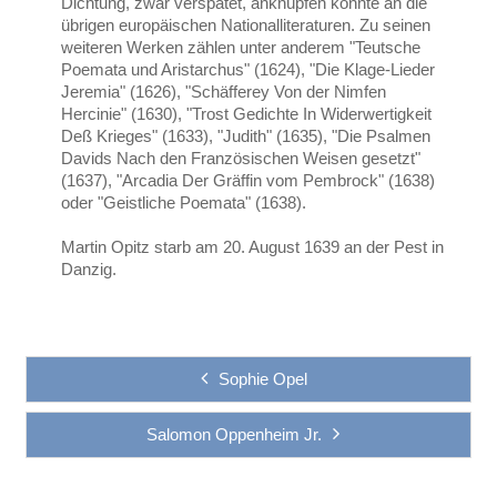
Dichtung, zwar verspätet, anknüpfen konnte an die
übrigen europäischen Nationalliteraturen. Zu seinen
weiteren Werken zählen unter anderem "Teutsche
Poemata und Aristarchus" (1624), "Die Klage-Lieder
Jeremia" (1626), "Schäfferey Von der Nimfen
Hercinie" (1630), "Trost Gedichte In Widerwertigkeit
Deß Krieges" (1633), "Judith" (1635), "Die Psalmen
Davids Nach den Französischen Weisen gesetzt"
(1637), "Arcadia Der Gräffin vom Pembrock" (1638)
oder "Geistliche Poemata" (1638).
Martin Opitz starb am 20. August 1639 an der Pest in
Danzig.
Sophie Opel
Salomon Oppenheim Jr.