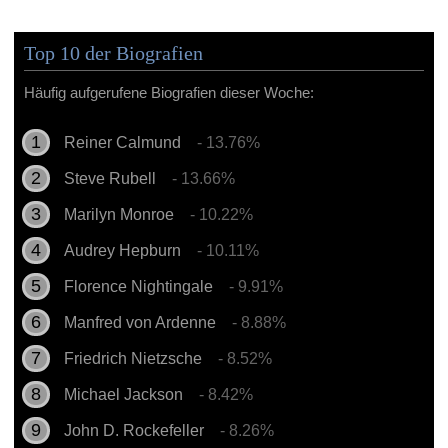
Top 10 der Biografien
Häufig aufgerufene Biografien dieser Woche:
Reiner Calmund
- 13.76%
Steve Rubell
- 13.66%
Marilyn Monroe
- 10.22%
Audrey Hepburn
- 10.11%
Florence Nightingale
- 9.91%
Manfred von Ardenne
- 8.88%
Friedrich Nietzsche
- 8.52%
Michael Jackson
- 8.42%
John D. Rockefeller
- 8.26%