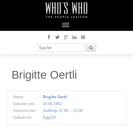
Brigitte Oertli
Name:
Brigitte Oertli
Geboren am:
10.06.1962
Sternzeichen
Zwillinge 22.05. - 21.06
Geburtsort:
Egg/ZH