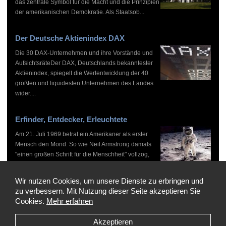
das zentrale Symbol für die Macht und die Prinzipien
der amerikanischen Demokratie. Als Staatsob...
Der Deutsche Aktienindex DAX
Die 30 DAX-Unternehmen und ihre Vorstände und
AufsichtsräteDer DAX, Deutschlands bekanntester
Aktienindex, spiegelt die Wertentwicklung der 40
größten und liquidesten Unternehmen des Landes
wider....
Erfinder, Entdecker, Erleuchtete
Am 21. Juli 1969 betrat ein Amerikaner als erster
Mensch den Mond. So wie Neil Armstrong damals
"einen großen Schritt für die Menschheit" vollzog,
haben zahlreiche Persönlichkeiten vor und nach
ihm...
Wir nutzen Cookies, um unsere Dienste zu erbringen und
zu verbessern. Mit Nutzung dieser Seite akzeptieren Sie
Cookies.
Mehr erfahren
Akzeptieren
Copyright © 1999-2026 by WHO'S WHO, Alle Rechte vorbehalten