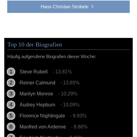
Hans-Christian Ströbele
Top 10 der Biografien
Häufig aufgerufene Biografien dieser Woche:
Steve Rubell
- 13.81%
Reiner Calmund
- 13.65%
Marilyn Monroe
- 10.29%
Audrey Hepburn
- 10.09%
Florence Nightingale
- 9.93%
Manfred von Ardenne
- 8.86%