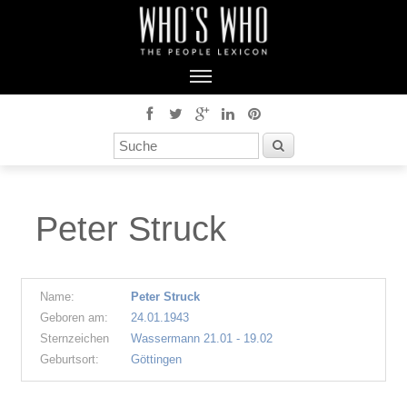
Peter Struck
Name:
Peter Struck
Geboren am:
24.01.1943
Sternzeichen
Wassermann 21.01 - 19.02
Geburtsort:
Göttingen