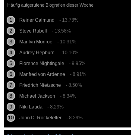
Häufig aufgerufene Biografien dieser Woche:
Reiner Calmund
- 13.73%
Steve Rubell
- 13.58%
Marilyn Monroe
- 10.31%
Audrey Hepburn
- 10.10%
Florence Nightingale
- 9.95%
Manfred von Ardenne
- 8.91%
Friedrich Nietzsche
- 8.50%
Michael Jackson
- 8.34%
Niki Lauda
- 8.29%
John D. Rockefeller
- 8.29%