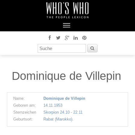
Dominique de Villepin
Name:
Dominique de Villepin
Geboren am:
14.11.1953
Sternzeichen
Skorpion 24.10 - 22.11
Geburtsort:
Rabat (Marokko).