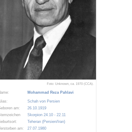
Foto: Unknown, ca. 1970 (CCA).
Name:
Mohammad Reza Pahlavi
lias:
Schah von Persien
eboren am:
26.10.1919
ternzeichen
Skorpion 24.10 - 22.11
eburtsort:
Teheran (Persien/Iran)
erstorben am:
27.07.1980