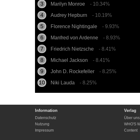
Marilyn Monroe
- 10.34%
Audrey Hepburn
- 10.19%
Florence Nightingale
- 9.93%
Manfred von Ardenne
- 8.93%
Friedrich Nietzsche
- 8.41%
Michael Jackson
- 8.41%
John D. Rockefeller
- 8.25%
Niki Lauda
- 8.25%
Information
Verlag
Datenschutz
Über uns
Nutzung
WHO'S 
Impressum
Content