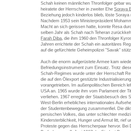
Schah keinen männlichen Thronfolger gebar wu
heiratete der Herrscher in zweiter Ehe
Soraya E
Beziehung jedoch kinderlos blieb, löste Soraya
Nachdem 1953 sein Ministerpräsident Mohamme
Macht an sich gerissen hatte, konnte Resa dur
selben Jahr als Schah nach Teheran zurückkehre
Farah Diba
, die ihm 1960 den Thronfolger Kyro
Jahren errichtete der Schah ein autoritäres Re
auf die gefürchtete Geheimpolizei "Savak" stütz
Auch die enorm aufgerüstete Armee kam wiederh
Befriedungsinstrument zum Einsatz. Trotz die
Schah-Regimes wurde unter der Herrschaft Re
die auf den Ölexport gestützte Industrialisieru
vorangetrieben. Im außenpolitischen Bereich l
USA an.
1965 wurde ihm vom Parlament der Tite
verliehen.
1967 erregte der Staatsbesuch des 
West-Berlin erhebliches internationales Aufsehe
der Studentenbewegung zusammenfiel. Die dik
persischen Volkes, das unter schlechter mediz
Kindersterblichkeit, Hunger und Armut litt, rief
Proteste gegen das Herrscherpaar hervor. Bei 