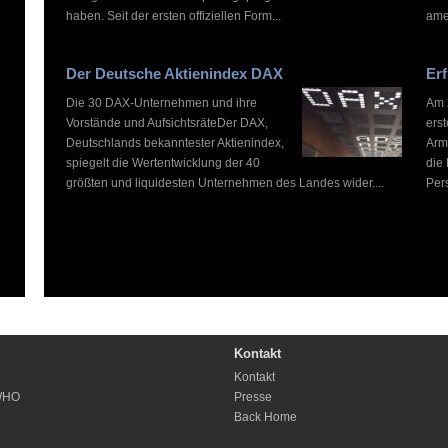
haben. Seit der ersten offiziellen Form...
ame
Der Deutsche Aktienindex DAX
Erf
Die 30 DAX-Unternehmen und ihre
Am 2
Vorstände und AufsichtsräteDer DAX,
ers
Deutschlands bekanntester Aktienindex,
Arm
spiegelt die Wertentwicklung der 40
die
größten und liquidesten Unternehmen des Landes wider....
Pers
Kontakt
Kontakt
WHO
Presse
Back Home