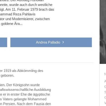
onnte, wurde auch durch westliche
igt. Am 11. Februar 1979 brach das
ohammad Reza Pahlavis
ator und Modernisierer, zwischen
 goldene Ära...
Andrea Palladio
r 1919 als Abkömmling des
 geboren.
A
sien. Der Königsohn wurde
G
aftswissenschaftliche Ausbildung
S
te er in erster Ehe die ägyptische
G
ines Vaters gelangte Mohammed
V
on Persien. Nach dem Fausia den