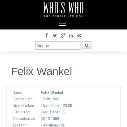
Felix Wankel
Name:
Felix Wankel
Geboren am:
13.08.1902
Sternzeichen
Löwe 23.07 - 23.08
Geburtsort:
Lahr, Baden (D).
Verstorben am:
09.10.1988
Todesort:
Heidelberg (D).