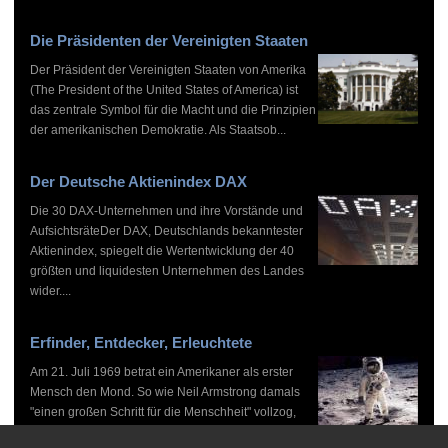
Die Präsidenten der Vereinigten Staaten
Der Präsident der Vereinigten Staaten von Amerika
(The President of the United States of America) ist
das zentrale Symbol für die Macht und die Prinzipien
der amerikanischen Demokratie. Als Staatsob...
Der Deutsche Aktienindex DAX
Die 30 DAX-Unternehmen und ihre Vorstände und
AufsichtsräteDer DAX, Deutschlands bekanntester
Aktienindex, spiegelt die Wertentwicklung der 40
größten und liquidesten Unternehmen des Landes
wider....
Erfinder, Entdecker, Erleuchtete
Am 21. Juli 1969 betrat ein Amerikaner als erster
Mensch den Mond. So wie Neil Armstrong damals
"einen großen Schritt für die Menschheit" vollzog,
haben zahlreiche Persönlichkeiten vor und nach