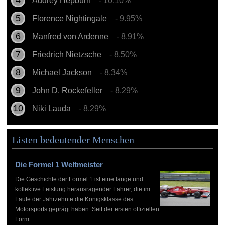
Audrey Hepburn
- 10.10%
Florence Nightingale
- 9.95%
Manfred von Ardenne
- 8.91%
Friedrich Nietzsche
- 8.50%
Michael Jackson
- 8.34%
John D. Rockefeller
- 8.29%
Niki Lauda
- 8.29%
Listen bedeutender Menschen
Die Formel 1 Weltmeister
Die Geschichte der Formel 1 ist eine lange und
kollektive Leistung herausragender Fahrer, die im
Laufe der Jahrzehnte die Königsklasse des
Motorsports geprägt haben. Seit der ersten offiziellen
Form...