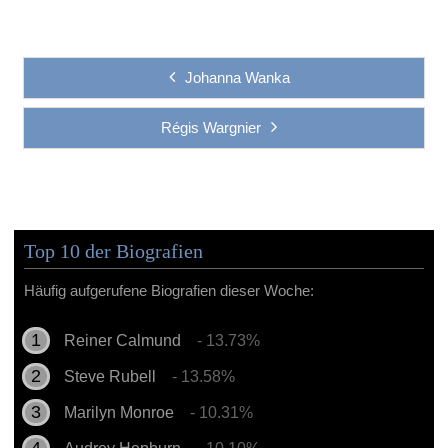
Johanna Wanka
Régis Wargnier
Top 10 der Biografien
Häufig aufgerufene Biografien dieser Woche:
Reiner Calmund
- 13.73%
Steve Rubell
- 13.58%
Marilyn Monroe
- 10.31%