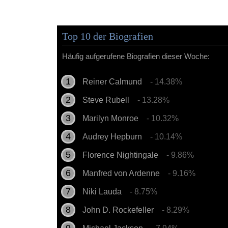
Top 10 der Biografien
Häufig aufgerufene Biografien dieser Woche:
Reiner Calmund
- 14.38%
Steve Rubell
- 13.28%
Marilyn Monroe
- 10.32%
Audrey Hepburn
- 10.14%
Florence Nightingale
- 9.86%
Manfred von Ardenne
- 9.16%
Niki Lauda
- 8.75%
John D. Rockefeller
- 8.29%