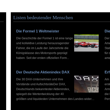
Listen bedeutender Menschen
Die Formel 1 Weltmeister
Die
Die Geschichte der Formel 1 ist eine lange
Der
und kollektive Leistung herausragender
Ame
Fahrer, die im Laufe der Jahrzehnte die
Stat
Königsklasse des Motorsports geprägt
für 
haben. Seit der ersten offiziellen Form...
ame
Der Deutsche Aktienindex DAX
Erf
Die 30 DAX-Unternehmen und ihre
Am 2
Vorstände und AufsichtsräteDer DAX,
ers
Deutschlands bekanntester Aktienindex,
Arm
spiegelt die Wertentwicklung der 40
die
größten und liquidesten Unternehmen des Landes wider....
Pers