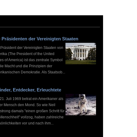
 Präsidenten der Vereinigten Staaten
 Präsident der Vereinigten Staaten von
rika (The President of the United
es of America) ist das zentrale Symbol
die Macht und die Prinzipien der
rikanischen Demokratie. Als Staatsob...
inder, Entdecker, Erleuchtete
1. Juli 1969 betrat ein Amerikaner als
ter Mensch den Mond. So wie Neil
strong damals "einen großen Schritt für
 Menschheit" vollzog, haben zahlreiche
önlichkeiten vor und nach ihm...