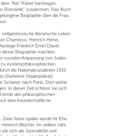
 dem Titel "Rahel Varnhagen.
 der Romantik" zusammen. Das Buch
e gelungene Biographie über die Frau
nse.
zeitgenössische literarische Leben
von Chamisso, Heinrich Heine,
heologe Friedrich Ernst David
 dieser Biographie machten
er sozialen Anpassung von Juden.
r zu existenzphilosophischen
ch die Nationalsozialisten 1933
po (Geheime Staatspolizei)
e Schweiz nach Paris. Dort wirkte
gen. In dieser Zeit schloss sie sich
nd lernte den philosophischen
ich eine freundschaftliche
a. Zwei Jahre später wurde ihr Ehe
 Heinrich Blücher. Im selben Jahr,
e sie sich als Journalistin und