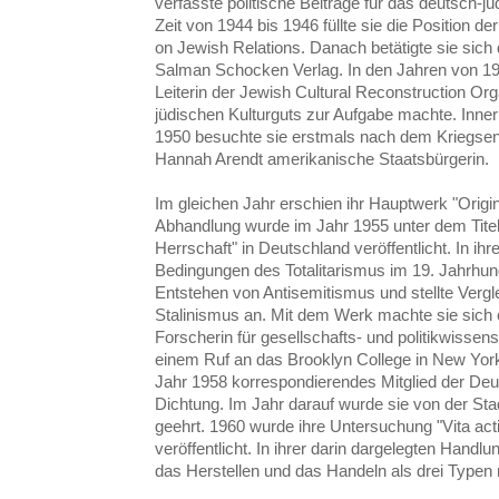
verfasste politische Beiträge für das deutsch-j
Zeit von 1944 bis 1946 füllte sie die Position d
on Jewish Relations. Danach betätigte sie sich d
Salman Schocken Verlag. In den Jahren von 194
Leiterin der Jewish Cultural Reconstruction Org
jüdischen Kulturguts zur Aufgabe machte. Inne
1950 besuchte sie erstmals nach dem Kriegse
Hannah Arendt amerikanische Staatsbürgerin.
Im gleichen Jahr erschien ihr Hauptwerk "Origins
Abhandlung wurde im Jahr 1955 unter dem Titel
Herrschaft" in Deutschland veröffentlicht. In i
Bedingungen des Totalitarismus im 19. Jahrhun
Entstehen von Antisemitismus und stellte Ver
Stalinismus an. Mit dem Werk machte sie sic
Forscherin für gesellschafts- und politikwisse
einem Ruf an das Brooklyn College in New Yor
Jahr 1958 korrespondierendes Mitglied der De
Dichtung. Im Jahr darauf wurde sie von der S
geehrt. 1960 wurde ihre Untersuchung "Vita act
veröffentlicht. In ihrer darin dargelegten Handlu
das Herstellen und das Handeln als drei Typen 