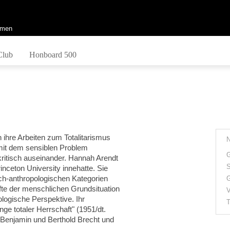
men
Club
Honboard 500
 ihre Arbeiten zum Totalitarismus
 mit dem sensiblen Problem
G
kritisch auseinander. Hannah Arendt
S
rinceton University innehatte. Sie
sch-anthropologischen Kategorien
G
ffte der menschlichen Grundsituation
V
ologische Perspektive. Ihr
T
ge totaler Herrschaft" (1951/dt.
 Benjamin und Berthold Brecht und