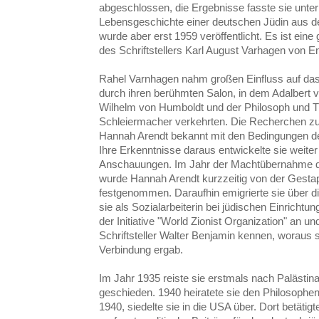
abgeschlossen, die Ergebnisse fasste sie unter
Lebensgeschichte einer deutschen Jüdin aus
wurde aber erst 1959 veröffentlicht. Es ist ein
des Schriftstellers Karl August Varhagen von E
Rahel Varnhagen nahm großen Einfluss auf das 
durch ihren berühmten Salon, in dem Adalbert 
Wilhelm von Humboldt und der Philosoph und T
Schleiermacher verkehrten. Die Recherchen zu
Hannah Arendt bekannt mit den Bedingungen d
Ihre Erkenntnisse daraus entwickelte sie weite
Anschauungen. Im Jahr der Machtübernahme dur
wurde Hannah Arendt kurzzeitig von der Gesta
festgenommen. Daraufhin emigrierte sie über di
sie als Sozialarbeiterin bei jüdischen Einrichtun
der Initiative "World Zionist Organization" an u
Schriftsteller Walter Benjamin kennen, woraus s
Verbindung ergab.
Im Jahr 1935 reiste sie erstmals nach Palästin
geschieden. 1940 heiratete sie den Philosophen
1940, siedelte sie in die USA über. Dort betätigt