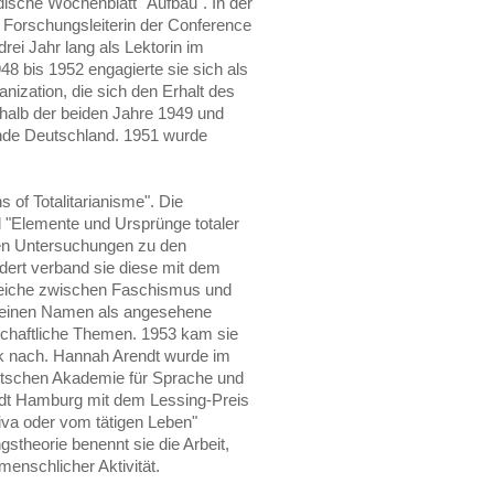
üdische Wochenblatt "Aufbau". In der
er Forschungsleiterin der Conference
rei Jahr lang als Lektorin im
8 bis 1952 engagierte sie sich als
anization, die sich den Erhalt des
rhalb der beiden Jahre 1949 und
nde Deutschland. 1951 wurde
 of Totalitarianisme". Die
 "Elemente und Ursprünge totaler
hren Untersuchungen zu den
dert verband sie diese mit dem
gleiche zwischen Faschismus und
h einen Namen als angesehene
nschaftliche Themen. 1953 kam sie
k nach. Hannah Arendt wurde im
utschen Akademie für Sprache und
tadt Hamburg mit dem Lessing-Preis
iva oder vom tätigen Leben"
ngstheorie benennt sie die Arbeit,
menschlicher Aktivität.