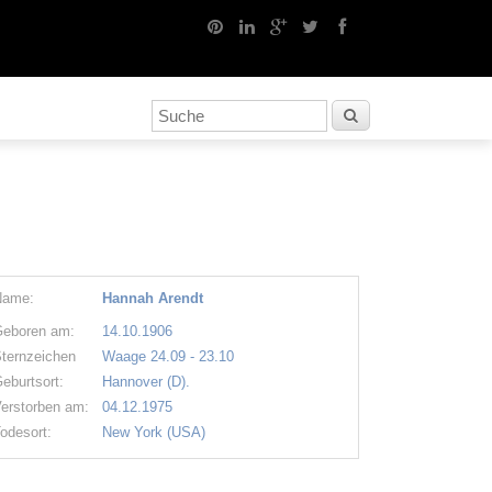
Name:
Hannah Arendt
eboren am:
14.10.1906
ternzeichen
Waage 24.09 - 23.10
eburtsort:
Hannover (D).
erstorben am:
04.12.1975
odesort:
New York (USA)