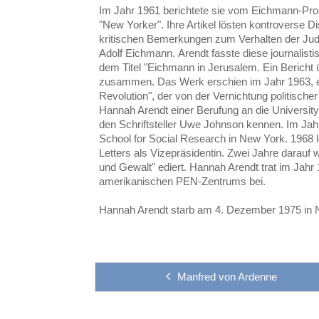
Im Jahr 1961 berichtete sie vom Eichmann-Proze
"New Yorker". Ihre Artikel lösten kontroverse 
kritischen Bemerkungen zum Verhalten der Jud
Adolf Eichmann. Arendt fasste diese journalist
dem Titel "Eichmann in Jerusalem. Ein Bericht 
zusammen. Das Werk erschien im Jahr 1963, eb
Revolution", der von der Vernichtung politischer
Hannah Arendt einer Berufung an die University
den Schriftsteller Uwe Johnson kennen. Im Jah
School for Social Research in New York. 1968 lei
Letters als Vizepräsidentin. Zwei Jahre darauf 
und Gewalt" ediert. Hannah Arendt trat im Jah
amerikanischen PEN-Zentrums bei.
Hannah Arendt starb am 4. Dezember 1975 in 
Manfred von Ardenne