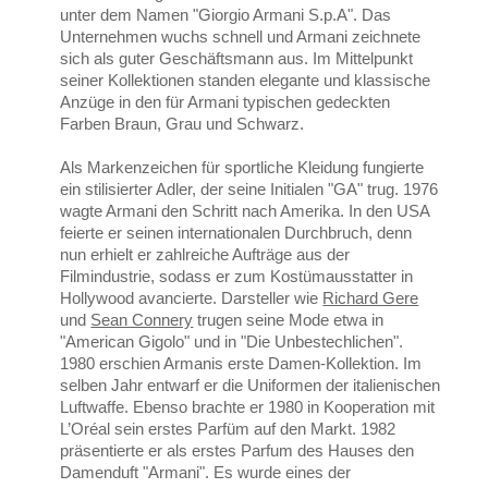
unter dem Namen "Giorgio Armani S.p.A". Das
Unternehmen wuchs schnell und Armani zeichnete
sich als guter Geschäftsmann aus. Im Mittelpunkt
seiner Kollektionen standen elegante und klassische
Anzüge in den für Armani typischen gedeckten
Farben Braun, Grau und Schwarz.
Als Markenzeichen für sportliche Kleidung fungierte
ein stilisierter Adler, der seine Initialen "GA" trug. 1976
wagte Armani den Schritt nach Amerika. In den USA
feierte er seinen internationalen Durchbruch, denn
nun erhielt er zahlreiche Aufträge aus der
Filmindustrie, sodass er zum Kostümausstatter in
Hollywood avancierte. Darsteller wie
Richard Gere
und
Sean Connery
trugen seine Mode etwa in
"American Gigolo" und in "Die Unbestechlichen".
1980 erschien Armanis erste Damen-Kollektion. Im
selben Jahr entwarf er die Uniformen der italienischen
Luftwaffe. Ebenso brachte er 1980 in Kooperation mit
L’Oréal sein erstes Parfüm auf den Markt. 1982
präsentierte er als erstes Parfum des Hauses den
Damenduft "Armani". Es wurde eines der