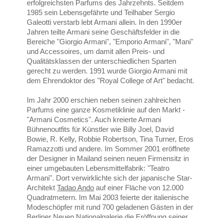
erfolgreichsten Parfums des Jahrzehnts. Seitdem
1985 sein Lebensgefährte und Teilhaber Sergio
Galeotti verstarb lebt Armani allein. In den 1990er
Jahren teilte Armani seine Geschäftsfelder in die
Bereiche "Giorgio Armani", "Emporio Armani", "Mani"
und Accessoires, um damit allen Preis- und
Qualitätsklassen der unterschiedlichen Sparten
gerecht zu werden. 1991 wurde Giorgio Armani mit
dem Ehrendoktor des "Royal College of Art" bedacht.
Im Jahr 2000 erschien neben seinen zahlreichen
Parfums eine ganze Kosmetiklinie auf den Markt -
"Armani Cosmetics". Auch kreierte Armani
Bühnenoutfits für Künstler wie Billy Joel, David
Bowie, R. Kelly, Robbie Robertson, Tina Turner, Eros
Ramazzotti und andere. Im Sommer 2001 eröffnete
der Designer in Mailand seinen neuen Firmensitz in
einer umgebauten Lebensmittelfabrik: "Teatro
Armani". Dort verwirklichte sich der japanische Star-
Architekt
Tadao Ando
auf einer Fläche von 12.000
Quadratmetern. Im Mai 2003 feierte der italienische
Modeschöpfer mit rund 700 geladenen Gästen in der
Berliner Neuen Nationalgalerie die Eröffnung seiner