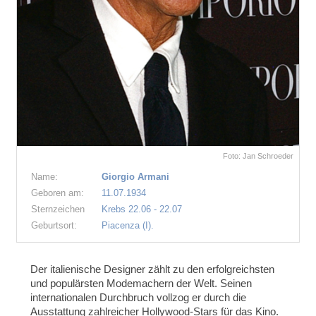
Foto: Jan Schroeder
Name:
Giorgio Armani
Geboren am:
11.07.1934
Sternzeichen
Krebs 22.06 - 22.07
Geburtsort:
Piacenza (I).
Der italienische Designer zählt zu den erfolgreichsten
und populärsten Modemachern der Welt. Seinen
internationalen Durchbruch vollzog er durch die
Ausstattung zahlreicher Hollywood-Stars für das Kino.