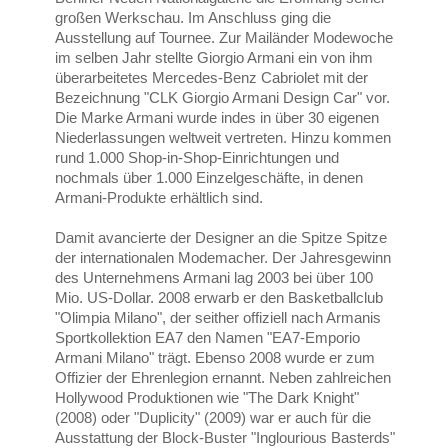
großen Werkschau. Im Anschluss ging die
Ausstellung auf Tournee. Zur Mailänder Modewoche
im selben Jahr stellte Giorgio Armani ein von ihm
überarbeitetes Mercedes-Benz Cabriolet mit der
Bezeichnung "CLK Giorgio Armani Design Car" vor.
Die Marke Armani wurde indes in über 30 eigenen
Niederlassungen weltweit vertreten. Hinzu kommen
rund 1.000 Shop-in-Shop-Einrichtungen und
nochmals über 1.000 Einzelgeschäfte, in denen
Armani-Produkte erhältlich sind.
Damit avancierte der Designer an die Spitze Spitze
der internationalen Modemacher. Der Jahresgewinn
des Unternehmens Armani lag 2003 bei über 100
Mio. US-Dollar. 2008 erwarb er den Basketballclub
"Olimpia Milano", der seither offiziell nach Armanis
Sportkollektion EA7 den Namen "EA7-Emporio
Armani Milano" trägt. Ebenso 2008 wurde er zum
Offizier der Ehrenlegion ernannt. Neben zahlreichen
Hollywood Produktionen wie "The Dark Knight"
(2008) oder "Duplicity" (2009) war er auch für die
Ausstattung der Block-Buster "Inglourious Basterds"