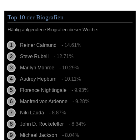
Top 10 der Biografien
Häufig aufgerufene Biografien dieser Woche:
Reiner Calmund
- 14.61%
Steve Rubell
- 12.71%
Marilyn Monroe
- 10.29%
Audrey Hepburn
- 10.11%
Florence Nightingale
- 9.93%
Manfred von Ardenne
- 9.28%
Niki Lauda
- 8.87%
John D. Rockefeller
- 8.34%
Michael Jackson
- 8.04%