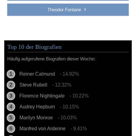
Theodor Fontane
Top 10 der Biografien
Häufig aufgerufene Biografien dieser Woche:
Reiner Calmund
- 14.92%
Steve Rubell
- 12.32%
Florence Nightingale
- 10.22%
Audrey Hepburn
- 10.15%
Marilyn Monroe
- 10.03%
Manfred von Ardenne
- 9.41%