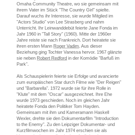
Omaha Community Theatre, wo sie gemeinsam mit
ihrem Vater im Stück "The Country Girl" spielte.
Darauf wuchs ihr Interesse, sie wurde Mitglied im
"Actors Studio" von Lee Strasberg und nahm
Unterricht. Ihr Leinwanddebüt feierte Jane Fonda im
Jahr 1960 in "Tall Story" (1960). Mitte der 1960er
Jahre reiste sie nach Frankreich. Dort heiratete sie
ihren ersten Mann
Roger Vadim
. Aus dieser
Beziehung ging Tochter Vanessa hervor. 1967 glänzte
sie neben
Robert Redford
in der Komödie "
Barfuß im
Park".
Als Schauspielerin feierte sie Erfolge und avancierte
zum europäischen Star durch Filme wie "Der Reigen"
und "Barbarella". 1972 wurde sie für ihre Rolle in
"Klute" mit dem "Oscar" ausgezeichnet. Ihre Ehe
wurde 1973 geschieden. Noch im gleichen Jahr
heiratete Fonda den Politiker Tom Hayden.
Gemeinsam mit ihm und Kameramann Haskell
Wexler, drehte sie den Dokumentarfilm "Introduction
to the Enemy". Zu den Leipziger Dokumentar- und
Kurzfilmwochen im Jahr 1974 erschien sie als