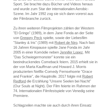
Sport. Sie brachte dazu Bücher und Videos heraus
und wurde zum Star der internationalen Aerobic-
Szene. Im Jahr 1992 zog sie sich dann vorerst aus
der Filmbranche zurück.
Zu ihren weiteren Filmprojekten zählen der Western
"El Gringo" (1989), in dem Jane Fonda an der Seite
von
Gregory Peck
spielte, sowie der Liebesfilm
"Stanley & Iris" (1989) mit
Robert de Niro
. Nach fast
16 Jahren Kinopause spielte Jane Fonda im Jahr
2005 in einer Komödie neben
Jennifer Lopez
. Mit
"Das Schwiegermonster" konnte sie ein
beeindruckendes Comeback feiern. 2015 erhielt sie in
der von Marta Kauffman und Howard J. Morris
produzierten Netflix-Comedy Fernsehserie "Grace
and Frankie", die Hauptrolle. 2017 folgte mit
Robert
Redford
die Erzählung "Unsere Seelen bei Nacht"
(Our Souls at Night). Der Film feierte im Rahmen der
74. Internationalen Filmfestspiele von Venedig seine
Premiere.
Schlagzeilen machte sie auch durch ihren Einsatz