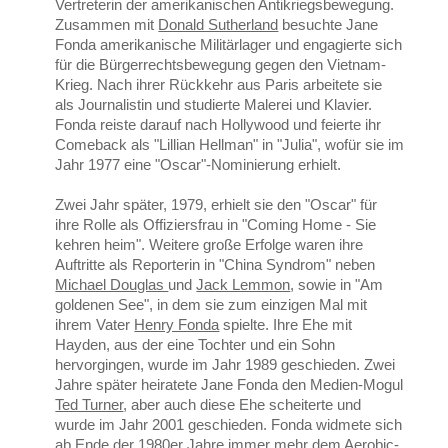
Vertreterin der amerikanischen Antikriegsbewegung.
Zusammen mit
Donald Sutherland
besuchte Jane
Fonda amerikanische Militärlager und engagierte sich
für die Bürgerrechtsbewegung gegen den Vietnam-
Krieg. Nach ihrer Rückkehr aus Paris arbeitete sie
als Journalistin und studierte Malerei und Klavier.
Fonda reiste darauf nach Hollywood und feierte ihr
Comeback als "Lillian Hellman" in "Julia", wofür sie im
Jahr 1977 eine "Oscar"-Nominierung erhielt.
Zwei Jahr später, 1979, erhielt sie den "Oscar" für
ihre Rolle als Offiziersfrau in "Coming Home - Sie
kehren heim". Weitere große Erfolge waren ihre
Auftritte als Reporterin in "China Syndrom" neben
Michael Douglas
und
Jack Lemmon
, sowie in "Am
goldenen See", in dem sie zum einzigen Mal mit
ihrem Vater
Henry Fonda
spielte. Ihre Ehe mit
Hayden, aus der eine Tochter und ein Sohn
hervorgingen, wurde im Jahr 1989 geschieden. Zwei
Jahre später heiratete Jane Fonda den Medien-Mogul
Ted Turner
, aber auch diese Ehe scheiterte und
wurde im Jahr 2001 geschieden. Fonda widmete sich
ab Ende der 1980er Jahre immer mehr dem Aerobic-