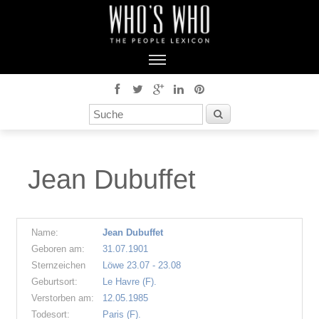
Jean Dubuffet
Name:
Jean Dubuffet
Geboren am:
31.07.1901
Sternzeichen
Löwe 23.07 - 23.08
Geburtsort:
Le Havre (F).
Verstorben am:
12.05.1985
Todesort:
Paris (F).