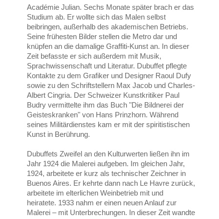
Académie Julian. Sechs Monate später brach er das
Studium ab. Er wollte sich das Malen selbst
beibringen, außerhalb des akademischen Betriebs.
Seine frühesten Bilder stellen die Metro dar und
knüpfen an die damalige Graffiti-Kunst an. In dieser
Zeit befasste er sich außerdem mit Musik,
Sprachwissenschaft und Literatur. Dubuffet pflegte
Kontakte zu dem Grafiker und Designer Raoul Dufy
sowie zu den Schriftstellern Max Jacob und Charles-
Albert Cingria. Der Schweizer Kunstkritiker Paul
Budry vermittelte ihm das Buch "Die Bildnerei der
Geisteskranken" von Hans Prinzhorn. Während
seines Militärdienstes kam er mit der spiritistischen
Kunst in Berührung.
Dubuffets Zweifel an den Kulturwerten ließen ihn im
Jahr 1924 die Malerei aufgeben. Im gleichen Jahr,
1924, arbeitete er kurz als technischer Zeichner in
Buenos Aires. Er kehrte dann nach Le Havre zurück,
arbeitete im elterlichen Weinbetrieb mit und
heiratete. 1933 nahm er einen neuen Anlauf zur
Malerei – mit Unterbrechungen. In dieser Zeit wandte