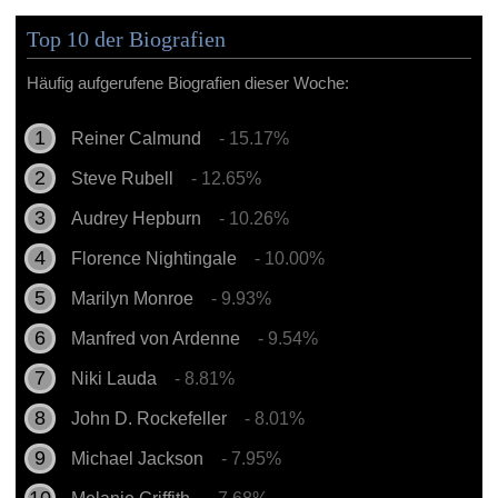
Top 10 der Biografien
Häufig aufgerufene Biografien dieser Woche:
Reiner Calmund
- 15.17%
Steve Rubell
- 12.65%
Audrey Hepburn
- 10.26%
Florence Nightingale
- 10.00%
Marilyn Monroe
- 9.93%
Manfred von Ardenne
- 9.54%
Niki Lauda
- 8.81%
John D. Rockefeller
- 8.01%
Michael Jackson
- 7.95%