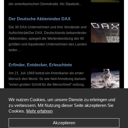
der amerikanischen Demokratie. Als Staatsob...
Der Deutsche Aktienindex DAX
Die 30 DAX-Unternehmen und ihre Vorstände und
AufsichtsräteDer DAX, Deutschlands bekanntester
Aktienindex, spiegelt die Wertentwicklung der 40
größten und liquidesten Unternehmen des Landes
wider....
Erfinder, Entdecker, Erleuchtete
Am 21. Juli 1969 betrat ein Amerikaner als erster
Mensch den Mond. So wie Neil Armstrong damals
"einen großen Schritt für die Menschheit" vollzog,
haben zahlreiche Persönlichkeiten vor und nach
ihm...
Wir nutzen Cookies, um unsere Dienste zu erbringen und
zu verbessern. Mit Nutzung dieser Seite akzeptieren Sie
Cookies.
Mehr erfahren
Akzeptieren
Copyright © 1999-2026 by WHO'S WHO, Alle Rechte vorbehalten