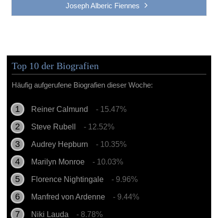
Joseph Alberic Fiennes
Top 10 der Biografien
Häufig aufgerufene Biografien dieser Woche:
Reiner Calmund
- 15.47%
Steve Rubell
- 12.52%
Audrey Hepburn
- 10.35%
Marilyn Monroe
- 10.03%
Florence Nightingale
- 9.96%
Manfred von Ardenne
- 9.44%
Niki Lauda
- 8.78%