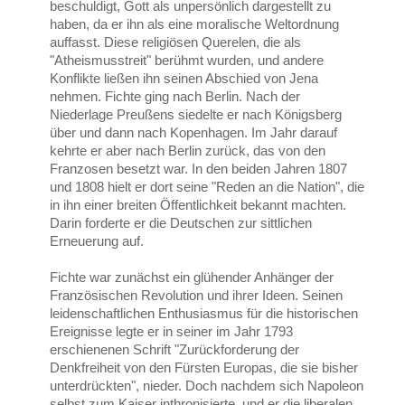
beschuldigt, Gott als unpersönlich dargestellt zu
haben, da er ihn als eine moralische Weltordnung
auffasst. Diese religiösen Querelen, die als
"Atheismusstreit" berühmt wurden, und andere
Konflikte ließen ihn seinen Abschied von Jena
nehmen. Fichte ging nach Berlin. Nach der
Niederlage Preußens siedelte er nach Königsberg
über und dann nach Kopenhagen. Im Jahr darauf
kehrte er aber nach Berlin zurück, das von den
Franzosen besetzt war. In den beiden Jahren 1807
und 1808 hielt er dort seine "Reden an die Nation", die
in ihn einer breiten Öffentlichkeit bekannt machten.
Darin forderte er die Deutschen zur sittlichen
Erneuerung auf.
Fichte war zunächst ein glühender Anhänger der
Französischen Revolution und ihrer Ideen. Seinen
leidenschaftlichen Enthusiasmus für die historischen
Ereignisse legte er in seiner im Jahr 1793
erschienenen Schrift "Zurückforderung der
Denkfreiheit von den Fürsten Europas, die sie bisher
unterdrückten", nieder. Doch nachdem sich Napoleon
selbst zum Kaiser inthronisierte, und er die liberalen