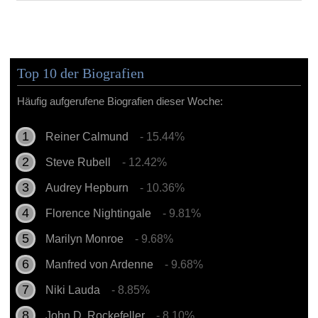
Top 10 der Biografien
Häufig aufgerufene Biografien dieser Woche:
Reiner Calmund
- 15.44%
Steve Rubell
- 12.42%
Audrey Hepburn
- 10.36%
Florence Nightingale
- 9.81%
Marilyn Monroe
- 9.68%
Manfred von Ardenne
- 9.68%
Niki Lauda
- 8.85%
John D. Rockefeller
- 8.10%