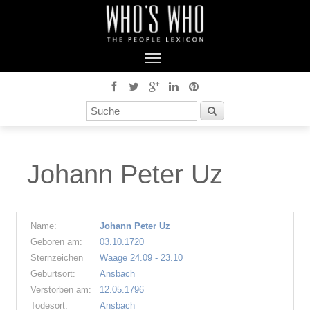
Johann Peter Uz
Name:
Johann Peter Uz
Geboren am:
03.10.1720
Sternzeichen
Waage 24.09 - 23.10
Geburtsort:
Ansbach
Verstorben am:
12.05.1796
Todesort:
Ansbach