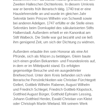
Zweiten Halleschen Dichterkreis. In diesem Umkreis
war er bereits früh literarisch tätig. 1740 trat er eine
Hauslehrerstelle an und wurde im gleichen Jahr
Sekretär beim Prinzen Wilhelm von Schwedt sowie
bei anderen Adeligen. 1747 erfüllte er die Stelle eines
Sekretärs beim Domkapitel des säkularisierten Stifts
Halberstadt. Außerdem erhielt er ein Kanonikat am
Stift Walbeck. Die Stelle war gut bezahlt und sie ließ
ihm genügend Zeit, um sich der Dichtung zu widmen.
Außerdem erlaubte ihm sein Honorar als eine Art
Pfründe, sich als Mäzen zu betätigen. Gleim baute
sich einen großen Bekannten- und Freundeskreis auf,
in dem er im Mittelpunkt stand. Es erfolgten
gegenseitige Besuche und ein ausgedehnter
Briefwechsel. Unter dem Kreis befanden sich viele
literarische Persönlichkeiten wie Christian Fürchtegott
Gellert, Gottlieb Wilhelm Rabener, August Wilhelm
und Friedrich Schlegel, Friedrich Gottlieb Klopstock,
Gottfried August Bürger, Gotthold Ephraim Lessing,
Johann Gottfried Herder, Ewald Christian von Kleist
oder Christoph Martin Wieland. Mit seinem Werk