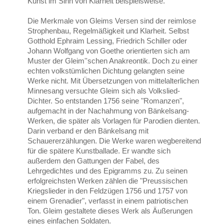
Kunst im Sinn von Klarheit beispielsweise.
Die Merkmale von Gleims Versen sind der reimlose
Strophenbau, Regelmäßigkeit und Klarheit. Selbst
Gotthold Ephraim Lessing, Friedrich Schiller oder
Johann Wolfgang von Goethe orientierten sich am
Muster der Gleim''schen Anakreontik. Doch zu einer
echten volkstümlichen Dichtung gelangten seine
Werke nicht. Mit Übersetzungen von mittelalterlichen
Minnesang versuchte Gleim sich als Volkslied-
Dichter. So entstanden 1756 seine "Romanzen",
aufgemacht in der Nachahmung von Bänkelsang-
Werken, die später als Vorlagen für Parodien dienten.
Darin verband er den Bänkelsang mit
Schauererzählungen. Die Werke waren wegbereitend
für die spätere Kunstballade. Er wandte sich
außerdem den Gattungen der Fabel, des
Lehrgedichtes und des Epigramms zu. Zu seinen
erfolgreichsten Werken zählen die "Preussischen
Kriegslieder in den Feldzügen 1756 und 1757 von
einem Grenadier", verfasst in einem patriotischen
Ton. Gleim gestaltete dieses Werk als Äußerungen
eines einfachen Soldaten.