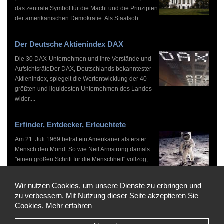
das zentrale Symbol für die Macht und die Prinzipien
der amerikanischen Demokratie. Als Staatsob...
Der Deutsche Aktienindex DAX
Die 30 DAX-Unternehmen und ihre Vorstände und
AufsichtsräteDer DAX, Deutschlands bekanntester
Aktienindex, spiegelt die Wertentwicklung der 40
größten und liquidesten Unternehmen des Landes
wider....
Erfinder, Entdecker, Erleuchtete
Am 21. Juli 1969 betrat ein Amerikaner als erster
Mensch den Mond. So wie Neil Armstrong damals
"einen großen Schritt für die Menschheit" vollzog,
haben zahlreiche Persönlichkeiten vor und nach
ihm...
Wir nutzen Cookies, um unsere Dienste zu erbringen und
zu verbessern. Mit Nutzung dieser Seite akzeptieren Sie
Cookies.
Mehr erfahren