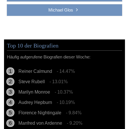
Michael Glos
Top 10 der Biografien
Häufig aufgerufene Biografien dieser Woche:
Reiner Calmund
- 14.47%
Steve Rubell
- 13.01%
Marilyn Monroe
- 10.37%
Audrey Hepburn
- 10.19%
Florence Nightingale
- 9.84%
Manfred von Ardenne
- 9.20%