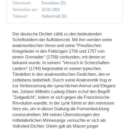
Geburtsort:
Ermsleben (D).
Verstorben am:
18.02.1803
Todesort:
Halberstadt (D).
Der deutsche Dichter zählt zu den bedeutenden
Schriftstellern der Aufklärerzeit. Mit ihm werden seine
anakreontischen Verse und seine "Preußischen
Kriegslieder in den Feldzügen 1756 und 1757 von
einem Grenadier" (1758) verbunden, mit denen er
bekannt wurde. In seinem "Versuch in Scherzhaften
Liedern" (1744) begründete er seinen typischen
Tändelton in den anakreontischen Gedichten, den er
zeitlebens beibehielt. Durch seine Anakreontik trug er
zur Verbesserung der sprachlichen Anmut und Eleganz
bei. Johann Wilhelm Ludwig Gleim schuf den Begriff
"Zeitgedicht", indem er sich gegen die Französische
Revolution wandte. In der Lyrik führte er den reimlosen
Vers ein, um in dieser Gattung die Formentwicklung
voranzutreiben. Mit seinen Übersetzungen des
mittelalterlichen Minnesangs versuchte er sich als
Volkslied-Dichter. Gleim galt als Mäzen junger