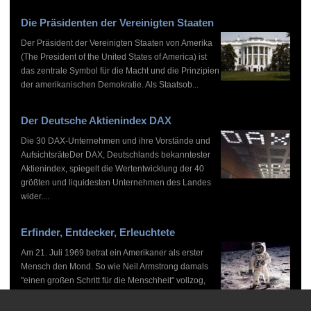
Die Präsidenten der Vereinigten Staaten
Der Präsident der Vereinigten Staaten von Amerika
(The President of the United States of America) ist
das zentrale Symbol für die Macht und die Prinzipien
der amerikanischen Demokratie. Als Staatsob...
Der Deutsche Aktienindex DAX
Die 30 DAX-Unternehmen und ihre Vorstände und
AufsichtsräteDer DAX, Deutschlands bekanntester
Aktienindex, spiegelt die Wertentwicklung der 40
größten und liquidesten Unternehmen des Landes
wider....
Erfinder, Entdecker, Erleuchtete
Am 21. Juli 1969 betrat ein Amerikaner als erster
Mensch den Mond. So wie Neil Armstrong damals
"einen großen Schritt für die Menschheit" vollzog,
haben zahlreiche Persönlichkeiten vor und nach
ihm...