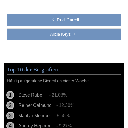
Rudi Carrell
Alicia Keys
Top 10 der Biografien
Häufig aufgerufene Biografien dieser Woche:
Steve Rubell
- 21.08%
Reiner Calmund
- 12.30%
Marilyn Monroe
- 9.58%
Audrey Hepburn
- 9.27%