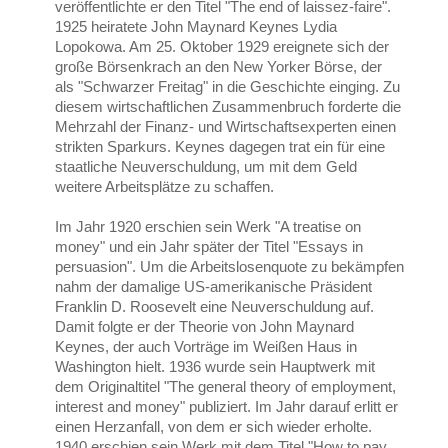
veröffentlichte er den Titel "The end of laissez-faire".
1925 heiratete John Maynard Keynes Lydia
Lopokowa. Am 25. Oktober 1929 ereignete sich der
große Börsenkrach an den New Yorker Börse, der
als "Schwarzer Freitag" in die Geschichte einging. Zu
diesem wirtschaftlichen Zusammenbruch forderte die
Mehrzahl der Finanz- und Wirtschaftsexperten einen
strikten Sparkurs. Keynes dagegen trat ein für eine
staatliche Neuverschuldung, um mit dem Geld
weitere Arbeitsplätze zu schaffen.
Im Jahr 1920 erschien sein Werk "A treatise on
money" und ein Jahr später der Titel "Essays in
persuasion". Um die Arbeitslosenquote zu bekämpfen
nahm der damalige US-amerikanische Präsident
Franklin D. Roosevelt eine Neuverschuldung auf.
Damit folgte er der Theorie von John Maynard
Keynes, der auch Vorträge im Weißen Haus in
Washington hielt. 1936 wurde sein Hauptwerk mit
dem Originaltitel "The general theory of employment,
interest and money" publiziert. Im Jahr darauf erlitt er
einen Herzanfall, von dem er sich wieder erholte.
1940 erschien sein Werk mit dem Titel "How to pay