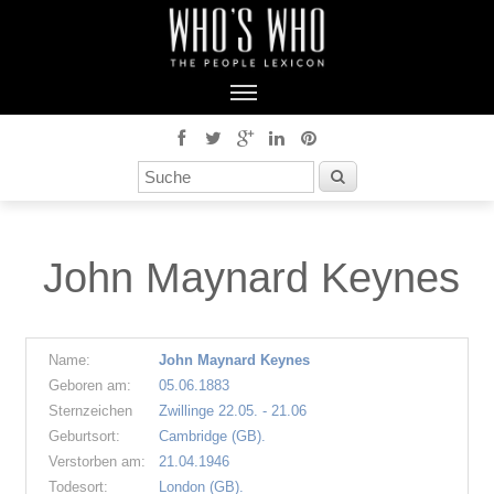
John Maynard Keynes
Name:
John Maynard Keynes
Geboren am:
05.06.1883
Sternzeichen
Zwillinge 22.05. - 21.06
Geburtsort:
Cambridge (GB).
Verstorben am:
21.04.1946
Todesort:
London (GB).