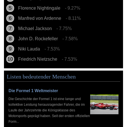
Florence Nightingale
- 9.27%
Manfred von Ardenne
- 8.11%
Michael Jackson
- 7.75%
John D. Rockefeller
- 7.58%
Niki Lauda
- 7.53%
Friedrich Nietzsche
- 7.53%
Listen bedeutender Menschen
Die Formel 1 Weltmeister
Die Geschichte der Formel 1 ist eine lange und
kollektive Leistung herausragender Fahrer, die im
Laufe der Jahrzehnte die Königsklasse des
Motorsports geprägt haben. Seit der ersten offiziellen
Form...