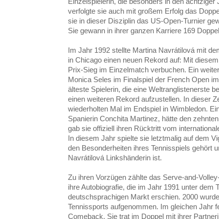
Einzelspielerin, die besonders in den achtziger
verfolgte sie auch mit großem Erfolg das Dopp
sie in dieser Disziplin das US-Open-Turnier g
Sie gewann in ihrer ganzen Karriere 169 Doppel-
Im Jahr 1992 stellte Martina Navrátilová mit de
in Chicago einen neuen Rekord auf: Mit diesem 
Prix-Sieg im Einzelmatch verbuchen. Ein weite
Monica Seles im Finalspiel der French Open im
älteste Spielerin, die eine Weltranglistenerste
einen weiteren Rekord aufzustellen. In dieser Z
wiederholten Mal im Endspiel in Wimbledon. Ein
Spanierin Conchita Martinez, hätte den zehnte
gab sie offiziell ihren Rücktritt vom internation
In diesem Jahr spielte sie letztmalig auf dem V
den Besonderheiten ihres Tennisspiels gehört 
Navrátilová Linkshänderin ist.
Zu ihren Vorzügen zählte das Serve-and-Volley-S
ihre Autobiografie, die im Jahr 1991 unter dem T
deutschsprachigen Markt erschien. 2000 wurde 
Tennissports aufgenommen. Im gleichen Jahr fei
Comeback. Sie trat im Doppel mit ihrer Partneri