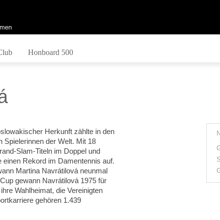
men
Club
Honboard 500
á
slowakischer Herkunft zählte in den
Spielerinnen der Welt. Mit 18
G
rand-Slam-Titeln im Doppel und
S
sie einen Rekord im Damentennis auf.
wann Martina Navrátilová neunmal
G
 Cup gewann Navrátilová 1975 für
ihre Wahlheimat, die Vereinigten
portkarriere gehören 1.439