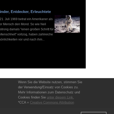
inder, Entdecker, Erleuchtete
1. Juli 1969 betrat ein Amerikaner als
ter Mensch den Mond. So wie Neil
strong damals "einen großen Schritt für
 Menschheit" vollzog, haben zahlreiche
önlichkeiten vor und nach ihm...
Wenn Sie die Website nutzen, stimmen Sie
der Verwendung/Einsatz von Cookies zu.
Mehr Informationen zum Datenschutz und
Cookies finden Sie
unter diesem Link.
*CCA =
Creative Commons Attribution