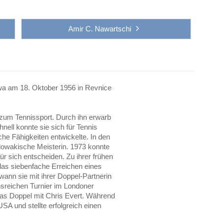
Amir C. Nawartschi
owa am 18. Oktober 1956 in Revnice
l zum Tennissport. Durch ihn erwarb
nell konnte sie sich für Tennis
iche Fähigkeiten entwickelte. In den
lowakische Meisterin. 1973 konnte
ür sich entscheiden. Zu ihrer frühen
das siebenfache Erreichen eines
ann sie mit ihrer Doppel-Partnerin
nsreichen Turnier im Londoner
das Doppel mit Chris Evert. Während
USA und stellte erfolgreich einen