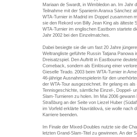
Mariaan de Swardt, in Wimbledon an. Im Jahr da
Teilnahme mit der Spanierin Aranxa Sánchez al
WTA-Turnier in Madrid im Doppel zusammen m
sie den Rekord von Billy Jean King als älteste 
WTA-Turnier im englischen Eastborn startete di
Jahr 2002 bei den Einzelmatches.
Dabei besiegte sie die um fast 20 Jahre jünge
Weltrangliste geführte Russin Tatjana Panowa 
Dreisatzspiel. Den Auftritt in Eastbourne deutet
Comeback, sondern als Einlösung einer verloren
Gieselle Tirado. 2003 beim WTA-Turnier in Amel
46-jährige Ausnahmespielerin für den unerhör
der WTA-Tour ausgezeichnet. Ihr gelang es als e
Tennisgeschichte, sämtliche Einzel-, Doppel- un
Slam-Turnieren zu holen. Im Mai 2006 gewann N
Straßburg an der Seite von Liezel Huber (Südafri
im Vorfeld erklärte Navrátilová, sie wolle nach
Karriere beenden.
Im Finale der Mixed-Doubles nutzte sie die Cha
letzten Grand-Slam-Titel zu gewinnen. An der S