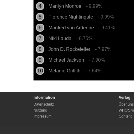
Marilyn Monroe
- 9.99%
Florence Nightingale
- 9.99%
Manfred von Ardenne
- 9.41%
Niki Lauda
- 8.75%
John D. Rockefeller
- 7.97%
Michael Jackson
- 7.90%
Melanie Griffith
- 7.64%
Information
Verlag
Datenschutz
Über uns
Nutzung
WHO'S 
Impressum
Content