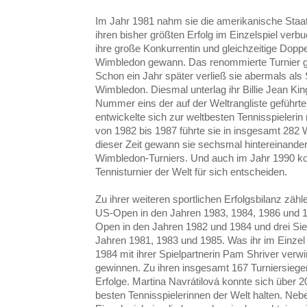
Im Jahr 1981 nahm sie die amerikanische Staat
ihren bisher größten Erfolg im Einzelspiel verbu
ihre große Konkurrentin und gleichzeitige Doppe
Wimbledon gewann. Das renommierte Turnier gilt 
Schon ein Jahr später verließ sie abermals als
Wimbledon. Diesmal unterlag ihr Billie Jean Kin
Nummer eins der auf der Weltrangliste geführte
entwickelte sich zur weltbesten Tennisspielerin
von 1982 bis 1987 führte sie in insgesamt 282 
dieser Zeit gewann sie sechsmal hintereinander
Wimbledon-Turniers. Und auch im Jahr 1990 kon
Tennisturnier der Welt für sich entscheiden.
Zu ihrer weiteren sportlichen Erfolgsbilanz zäh
US-Open in den Jahren 1983, 1984, 1986 und 1
Open in den Jahren 1982 und 1984 und drei Sie
Jahren 1981, 1983 und 1985. Was ihr im Einzel 
1984 mit ihrer Spielpartnerin Pam Shriver ver
gewinnen. Zu ihren insgesamt 167 Turniersiege
Erfolge. Martina Navrátilová konnte sich über 2
besten Tennisspielerinnen der Welt halten. Nebe