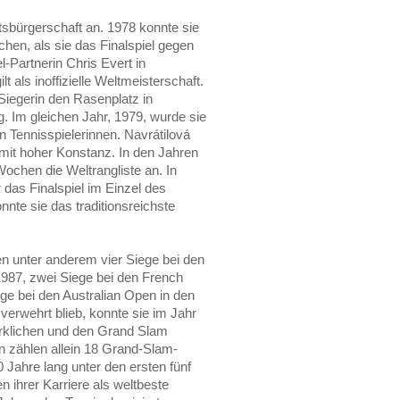
sbürgerschaft an. 1978 konnte sie
chen, als sie das Finalspiel gegen
l-Partnerin Chris Evert in
als inoffizielle Weltmeisterschaft.
 Siegerin den Rasenplatz in
g. Im gleichen Jahr, 1979, wurde sie
n Tennisspielerinnen. Navrátilová
 mit hoher Konstanz. In den Jahren
Wochen die Weltrangliste an. In
 das Finalspiel im Einzel des
nte sie das traditionsreichste
len unter anderem vier Siege bei den
987, zwei Siege bei den French
ge bei den Australian Open in den
verwehrt blieb, konnte sie im Jahr
wirklichen und den Grand Slam
n zählen allein 18 Grand-Slam-
0 Jahre lang unter den ersten fünf
n ihrer Karriere als weltbeste