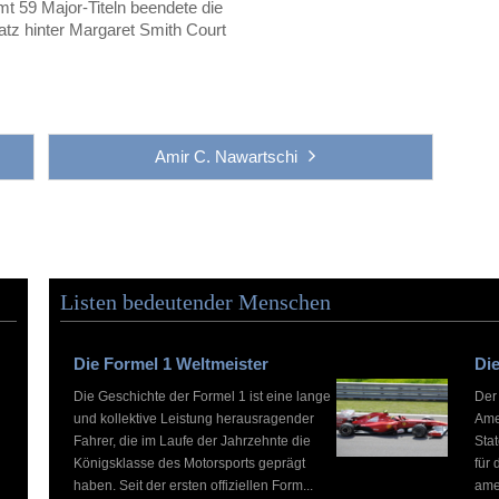
 59 Major-Titeln beendete die
atz hinter Margaret Smith Court
Amir C. Nawartschi
Listen bedeutender Menschen
Die Formel 1 Weltmeister
Die
Die Geschichte der Formel 1 ist eine lange
Der
und kollektive Leistung herausragender
Ame
Fahrer, die im Laufe der Jahrzehnte die
Stat
Königsklasse des Motorsports geprägt
für 
haben. Seit der ersten offiziellen Form...
ame