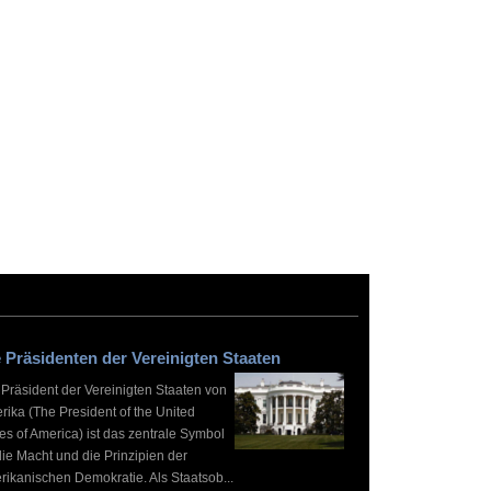
 Präsidenten der Vereinigten Staaten
 Präsident der Vereinigten Staaten von
rika (The President of the United
es of America) ist das zentrale Symbol
die Macht und die Prinzipien der
rikanischen Demokratie. Als Staatsob...