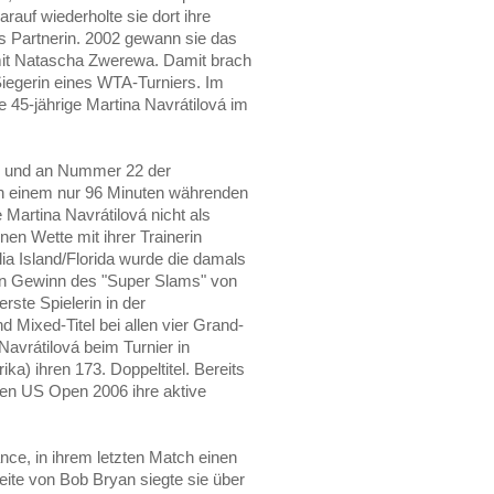
rauf wiederholte sie dort ihre
s Partnerin. 2002 gewann sie das
it Natascha Zwerewa. Damit brach
Siegerin eines WTA-Turniers. Im
e 45-jährige Martina Navrátilová im
re und an Nummer 22 der
in einem nur 96 Minuten währenden
e Martina Navrátilová nicht als
en Wette mit ihrer Trainerin
ia Island/Florida wurde die damals
ten Gewinn des "Super Slams" von
rste Spielerin in der
d Mixed-Titel bei allen vier Grand-
avrátilová beim Turnier in
ka) ihren 173. Doppeltitel. Bereits
 den US Open 2006 ihre aktive
nce, in ihrem letzten Match einen
eite von Bob Bryan siegte sie über