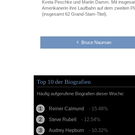
Kveta Peschke und Martin Damm. Mit insgesamt
Amerikanerin ihre Laufbahn auf dem zweiten Pl
(insgesamt 62 Grand-Slam-Titel).
Bruce Nauman
Top 10 der Biografien
Häufig aufgerufene Biografien dieser Woche:
Reiner Calmund
- 15.48%
Steve Rubell
- 12.54%
Audrey Hepburn
- 10.32%