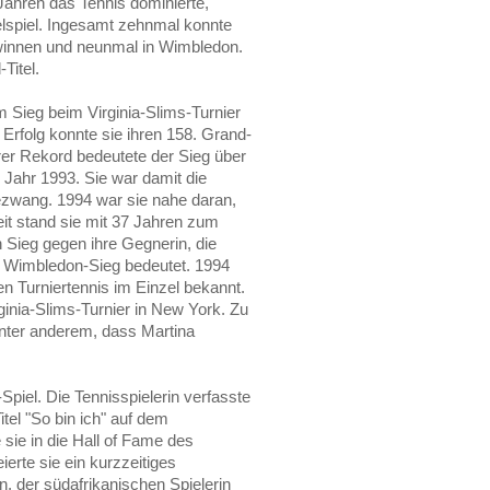
 Jahren das Tennis dominierte,
elspiel. Ingesamt zehnmal konnte
ewinnen und neunmal in Wimbledon.
Titel.
m Sieg beim Virginia-Slims-Turnier
Erfolg konnte sie ihren 158. Grand-
rer Rekord bedeutete der Sieg über
 Jahr 1993. Sie war damit die
 bezwang. 1994 war sie nahe daran,
eit stand sie mit 37 Jahren zum
 Sieg gegen ihre Gegnerin, die
n Wimbledon-Sieg bedeutet. 1994
alen Turniertennis im Einzel bekannt.
iginia-Slims-Turnier in New York. Zu
unter anderem, dass Martina
piel. Die Tennisspielerin verfasste
itel "So bin ich" auf dem
sie in die Hall of Fame des
erte sie ein kurzzeitiges
n, der südafrikanischen Spielerin