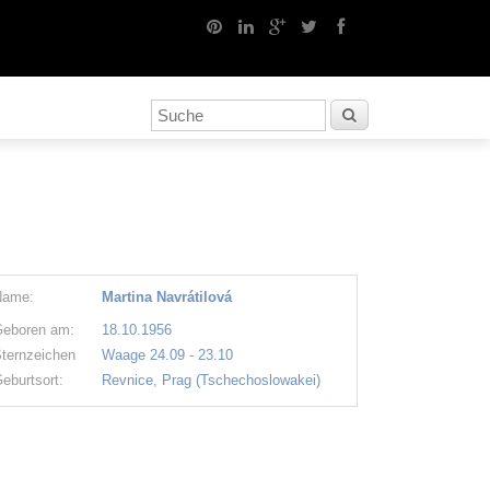
Name:
Martina Navrátilová
eboren am:
18.10.1956
ternzeichen
Waage 24.09 - 23.10
eburtsort:
Revnice, Prag (Tschechoslowakei)