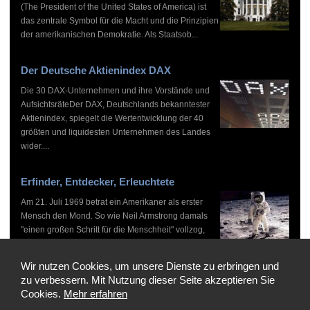
(The President of the United States of America) ist
das zentrale Symbol für die Macht und die Prinzipien
der amerikanischen Demokratie. Als Staatsob...
Der Deutsche Aktienindex DAX
Die 30 DAX-Unternehmen und ihre Vorstände und
AufsichtsräteDer DAX, Deutschlands bekanntester
Aktienindex, spiegelt die Wertentwicklung der 40
größten und liquidesten Unternehmen des Landes
wider....
Erfinder, Entdecker, Erleuchtete
Am 21. Juli 1969 betrat ein Amerikaner als erster
Mensch den Mond. So wie Neil Armstrong damals
"einen großen Schritt für die Menschheit" vollzog,
haben zahlreiche Persönlichkeiten vor und nach
ihm...
Wir nutzen Cookies, um unsere Dienste zu erbringen und
zu verbessern. Mit Nutzung dieser Seite akzeptieren Sie
Cookies.
Mehr erfahren