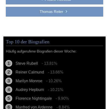
Thomas Reiter
Top 10 der Biografien
Häufig aufgerufene Biografien dieser Woche:
Steve Rubell
- 13.81%
Reiner Calmund
- 13.66%
Marilyn Monroe
- 10.26%
Audrey Hepburn
- 10.21%
Florence Nightingale
- 9.90%
Manfred von Ardenne
- 8.84%