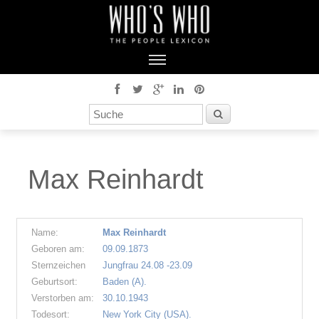
Max Reinhardt
Name:
Max Reinhardt
Geboren am:
09.09.1873
Sternzeichen
Jungfrau 24.08 -23.09
Geburtsort:
Baden (A).
Verstorben am:
30.10.1943
Todesort:
New York City (USA).