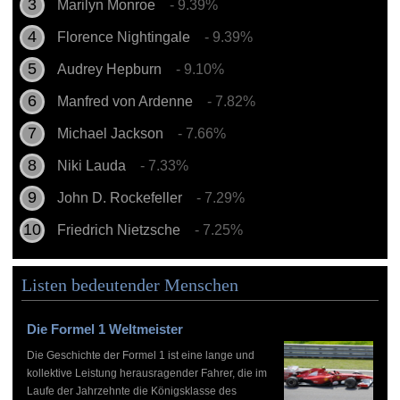
Marilyn Monroe
- 9.39%
Florence Nightingale
- 9.39%
Audrey Hepburn
- 9.10%
Manfred von Ardenne
- 7.82%
Michael Jackson
- 7.66%
Niki Lauda
- 7.33%
John D. Rockefeller
- 7.29%
Friedrich Nietzsche
- 7.25%
Listen bedeutender Menschen
Die Formel 1 Weltmeister
Die Geschichte der Formel 1 ist eine lange und
kollektive Leistung herausragender Fahrer, die im
Laufe der Jahrzehnte die Königsklasse des