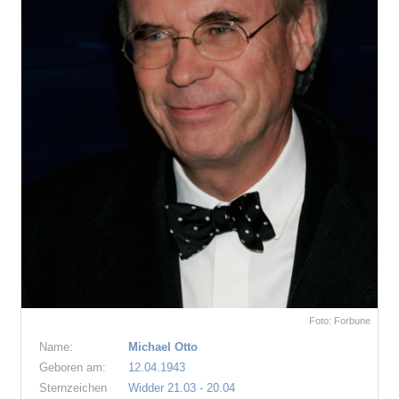
Foto: Forbune
Name:
Michael Otto
Geboren am:
12.04.1943
Sternzeichen
Widder 21.03 - 20.04