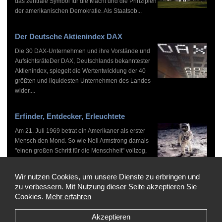
das zentrale Symbol für die Macht und die Prinzipien
der amerikanischen Demokratie. Als Staatsob...
Der Deutsche Aktienindex DAX
Die 30 DAX-Unternehmen und ihre Vorstände und
AufsichtsräteDer DAX, Deutschlands bekanntester
Aktienindex, spiegelt die Wertentwicklung der 40
größten und liquidesten Unternehmen des Landes
wider....
Erfinder, Entdecker, Erleuchtete
Am 21. Juli 1969 betrat ein Amerikaner als erster
Mensch den Mond. So wie Neil Armstrong damals
"einen großen Schritt für die Menschheit" vollzog,
haben zahlreiche Persönlichkeiten vor und nach
ihm...
Wir nutzen Cookies, um unsere Dienste zu erbringen und
zu verbessern. Mit Nutzung dieser Seite akzeptieren Sie
Cookies.
Mehr erfahren
Akzeptieren
Copyright © 1999-2026 by WHO'S WHO, Alle Rechte vorbehalten