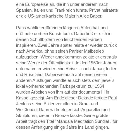
eine Europareise an, die ihn unter anderem nach
Spanien, Italien und Frankreich führte. Privat heiratete
er die US-amerikanische Malerin Alice Baber.
Paris wählte er für einen längeren Aufenthalt und
eröffnete dort ein Kunststudio. Dabei ließ er sich in
seinen Schüttbildern von leuchtenden Farben
inspirieren. Zwei Jahre später reiste er wieder zurück
nach Amerika, ohne seinen Pariser Malbetrieb
aufzugeben. Wieder angekommen zeigte er erstmals
seine Werke der Öffentlichkeit. In den 1960er Jahren
unternahm er wieder eine Reise – nach Japan, Indien
und Russland. Dabei wie auch auf seinen vielen
anderen Ausflügen wandte er sich stets dem jeweils
lokal vorherrschenden Farbspektrum zu. 1964
wurden Arbeiten von ihm auf der documenta III in
Kassel gezeigt. Am Ende dieser Dekade fertigte Paul
Jenkins seine Bilder vor allem in Grau- und
Weißtönen. Dann widmete er sich Aquarellen und
Skulpturen, die er in Bronze fasste. Seine größte
Arbeit trägt den Titel "Mandala Meditation Sundial", für
dessen Anfertigung einige Jahre ins Land gingen.