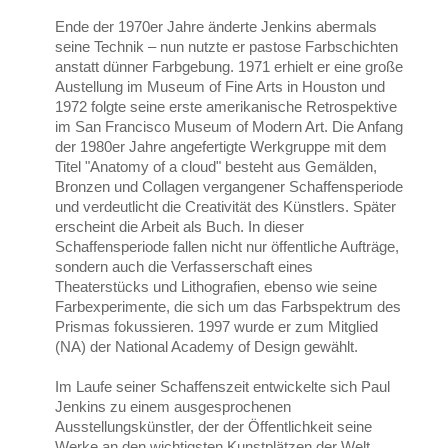
Ende der 1970er Jahre änderte Jenkins abermals
seine Technik – nun nutzte er pastose Farbschichten
anstatt dünner Farbgebung. 1971 erhielt er eine große
Austellung im Museum of Fine Arts in Houston und
1972 folgte seine erste amerikanische Retrospektive
im San Francisco Museum of Modern Art. Die Anfang
der 1980er Jahre angefertigte Werkgruppe mit dem
Titel "Anatomy of a cloud" besteht aus Gemälden,
Bronzen und Collagen vergangener Schaffensperiode
und verdeutlicht die Creativität des Künstlers. Später
erscheint die Arbeit als Buch. In dieser
Schaffensperiode fallen nicht nur öffentliche Aufträge,
sondern auch die Verfasserschaft eines
Theaterstücks und Lithografien, ebenso wie seine
Farbexperimente, die sich um das Farbspektrum des
Prismas fokussieren. 1997 wurde er zum Mitglied
(NA) der National Academy of Design gewählt.
Im Laufe seiner Schaffenszeit entwickelte sich Paul
Jenkins zu einem ausgesprochenen
Ausstellungskünstler, der der Öffentlichkeit seine
Werke an den wichtigsten Kunstplätzen der Welt