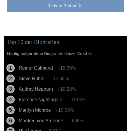
Richard Burton
Top 10 der Biografien
Häufig aufgerufene Biografien dieser Woche:
Reiner Calmund
- 15.35%
Steve Rubell
- 12.59%
Audrey Hepburn
- 10.28%
Florence Nightingale
- 10.15%
Marilyn Monroe
- 10.08%
Manfred von Ardenne
- 9.38%