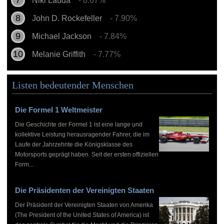
Niki Lauda
- 8.67%
John D. Rockefeller
- 7.90%
Michael Jackson
- 7.84%
Melanie Griffith
- 7.77%
Listen bedeutender Menschen
Die Formel 1 Weltmeister
Die Geschichte der Formel 1 ist eine lange und
kollektive Leistung herausragender Fahrer, die im
Laufe der Jahrzehnte die Königsklasse des
Motorsports geprägt haben. Seit der ersten offiziellen
Form...
Die Präsidenten der Vereinigten Staaten
Der Präsident der Vereinigten Staaten von Amerika
(The President of the United States of America) ist