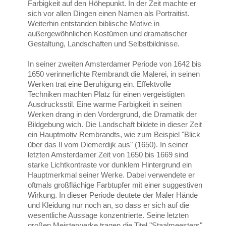
Farbigkeit auf den Höhepunkt. In der Zeit machte er
sich vor allen Dingen einen Namen als Portraitist.
Weiterhin entstanden biblische Motive in
außergewöhnlichen Kostümen und dramatischer
Gestaltung, Landschaften und Selbstbildnisse.
In seiner zweiten Amsterdamer Periode von 1642 bis
1650 verinnerlichte Rembrandt die Malerei, in seinen
Werken trat eine Beruhigung ein. Effektvolle
Techniken machten Platz für einen vergeistigten
Ausdrucksstil. Eine warme Farbigkeit in seinen
Werken drang in den Vordergrund, die Dramatik der
Bildgebung wich. Die Landschaft bildete in dieser Zeit
ein Hauptmotiv Rembrandts, wie zum Beispiel "Blick
über das Il vom Diemerdijk aus" (1650). In seiner
letzten Amsterdamer Zeit von 1650 bis 1669 sind
starke Lichtkontraste vor dunklem Hintergrund ein
Hauptmerkmal seiner Werke. Dabei verwendete er
oftmals großflächige Farbtupfer mit einer suggestiven
Wirkung. In dieser Periode deutete der Maler Hände
und Kleidung nur noch an, so dass er sich auf die
wesentliche Aussage konzentrierte. Seine letzten
großen Meisterwerke tragen die Titel "Staalmeesters"