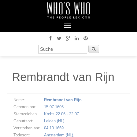
Rembrandt van Rijn
Name:
Rembrandt van Rijn
Geboren am:
15.07.1606
Sternzeichen
Krebs 22.06 - 22.07
Geburtsort:
Leiden (NL).
Verstorben am:
04.10.1669
Todesort:
Amsterdam (NL).