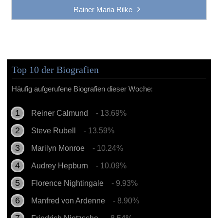
Rainer Maria Rilke
Top 10 der Biografien
Häufig aufgerufene Biografien dieser Woche:
Reiner Calmund
- 13.69%
Steve Rubell
- 13.59%
Marilyn Monroe
- 10.24%
Audrey Hepburn
- 10.09%
Florence Nightingale
- 9.93%
Manfred von Ardenne
- 8.90%