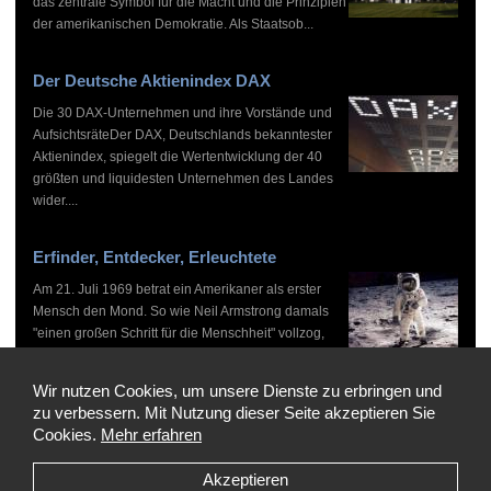
das zentrale Symbol für die Macht und die Prinzipien
der amerikanischen Demokratie. Als Staatsob...
Der Deutsche Aktienindex DAX
Die 30 DAX-Unternehmen und ihre Vorstände und
AufsichtsräteDer DAX, Deutschlands bekanntester
Aktienindex, spiegelt die Wertentwicklung der 40
größten und liquidesten Unternehmen des Landes
wider....
Erfinder, Entdecker, Erleuchtete
Am 21. Juli 1969 betrat ein Amerikaner als erster
Mensch den Mond. So wie Neil Armstrong damals
"einen großen Schritt für die Menschheit" vollzog,
haben zahlreiche Persönlichkeiten vor und nach
ihm...
Wir nutzen Cookies, um unsere Dienste zu erbringen und
zu verbessern. Mit Nutzung dieser Seite akzeptieren Sie
Cookies.
Mehr erfahren
Akzeptieren
Copyright © 1999-2026 by WHO'S WHO, Alle Rechte vorbehalten