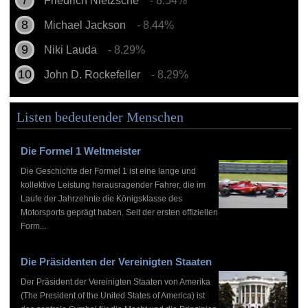
Friedrich Nietzsche
- 8.54%
Michael Jackson
- 8.44%
Niki Lauda
- 8.29%
John D. Rockefeller
- 8.29%
Listen bedeutender Menschen
Die Formel 1 Weltmeister
Die Geschichte der Formel 1 ist eine lange und
kollektive Leistung herausragender Fahrer, die im
Laufe der Jahrzehnte die Königsklasse des
Motorsports geprägt haben. Seit der ersten offiziellen
Form...
Die Präsidenten der Vereinigten Staaten
Der Präsident der Vereinigten Staaten von Amerika
(The President of the United States of America) ist