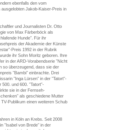
, sondern ebenfalls den vom
ausgelobten Jakob-Kaiser-Preis in
chaftler und Journalisten Dr. Otto
Regie von Max Färberböck als
hlafende Hunde". Für ihr
sehpreis der Akademie der Künste
estar"-Preis 1992 in der Rubrik
 wurde ihr Sohn Moritz geboren. Ihre
efer in der ARD-Vorabendserie "Nicht
in so überzeugend, dass sie der
preis "Bambi" einbrachte. Drei
sarin "Inga Lürsen" in der "Tatort"-
 500. und 600. "Tatort"-
irkte sie in der Fernseh-
rschenken" als geschiedene Mutter
im TV-Publikum einen weiteren Schub
ahren in Köln an Krebs. Seit 2008
tin "Isabel von Brede" in der