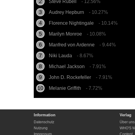
Steve Rubell
- 12.56%
Audrey Hepburn
- 10.27%
Florence Nightingale
- 10.14%
Marilyn Monroe
- 10.08%
Manfred von Ardenne
- 9.44%
Niki Lauda
- 8.67%
Michael Jackson
- 7.91%
John D. Rockefeller
- 7.91%
Melanie Griffith
- 7.72%
Information
Verlag
Datenschutz
Über uns
Nutzung
WHO'S 
Impressum
Content