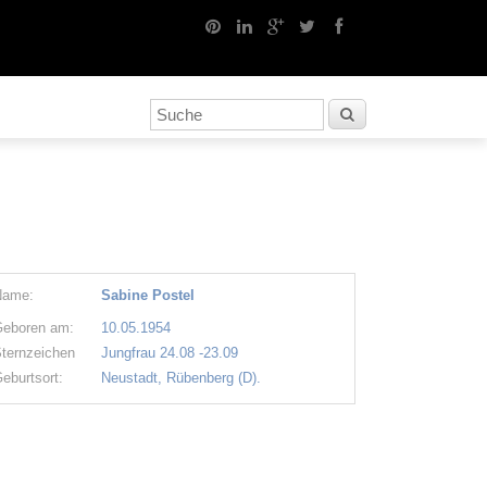
Name:
Sabine Postel
eboren am:
10.05.1954
ternzeichen
Jungfrau 24.08 -23.09
eburtsort:
Neustadt, Rübenberg (D).