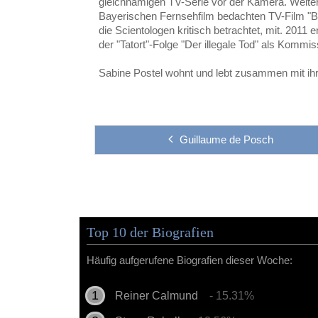
gleichnamigen TV-Serie vor der Kamera. Weiter
Bayerischen Fernsehfilm bedachten TV-Film "Bi
die Scientologen kritisch betrachtet, mit. 2011 er
der "Tatort"-Folge "Der illegale Tod" als Kommis
Sabine Postel wohnt und lebt zusammen mit ih
Guillaume de Posch
Top 10 der Biografien
Häufig aufgerufene Biografien dieser Woche:
Reiner Calmund
- 15.31%