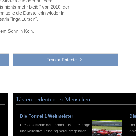
 wirkte sie in dem mit dem
s nichts mehr bleibt" von 2010, der
mittelte die Darstellerin wieder in
sarin "Inga Lürsen".
rem Sohn in Köln.
Franka Potente
Listen bedeutender Menschen
Die Formel 1 Weltmeister
Die
Die Geschichte der Formel 1 ist eine lange
Der
und kollektive Leistung herausragender
Ame