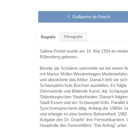
Guillaume de Posch
Filmografie
Biografie
Sabine Postel wurde am 10. Mai 1954 im nied
Rübenberg geboren.
Bereits als Schülerin sammelte sie bei einem
mit Marius Müller-Westernhagen Medienerfah
und absolvierte das Abitur. Danach ließ sie sic
Schauspielschule Bochum ausbilden. Es folgte
Germanistik und Bildende Kunst. Als Schauspie
Oldenburgischen Staatstheater. Danach folgt
Stadt Essen und am Schauspiel Köln. Parallel d
Synchronsprecherin tätig. Anfang der 1980er 
und erlangte so eine breitere Bekanntheit. 1982 
Aufgabe des Dr. Graefe" ihre Fernsehkarriere. V
Hauptrolle des Fernsehfilms "Der Antrag" unter