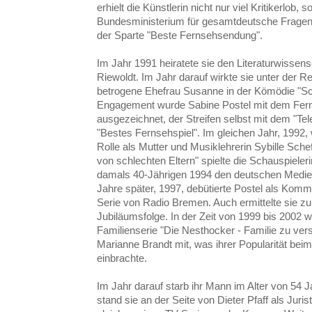
erhielt die Künstlerin nicht nur viel Kritikerlob
Bundesministerium für gesamtdeutsche Fragen 
der Sparte "Beste Fernsehsendung".
Im Jahr 1991 heiratete sie den Literaturwissens
Riewoldt. Im Jahr darauf wirkte sie unter der 
betrogene Ehefrau Susanne in der Kömödie "Sc
Engagement wurde Sabine Postel mit dem Fern
ausgezeichnet, der Streifen selbst mit dem "Tel
"Bestes Fernsehspiel". Im gleichen Jahr, 1992,
Rolle als Mutter und Musiklehrerin Sybille Sch
von schlechten Eltern" spielte die Schauspieler
damals 40-Jährigen 1994 den deutschen Medien
Jahre später, 1997, debütierte Postel als Kommis
Serie von Radio Bremen. Auch ermittelte sie zur
Jubiläumsfolge. In der Zeit von 1999 bis 2002 w
Familienserie "Die Nesthocker - Familie zu ve
Marianne Brandt mit, was ihrer Popularität be
einbrachte.
Im Jahr darauf starb ihr Mann im Alter von 54 J
stand sie an der Seite von Dieter Pfaff als Juris