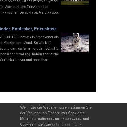
es of America) ist das zentrale Symbol
die Macht und die Prinzipien der
rikanischen Demokratie. Als Staatsob...
inder, Entdecker, Erleuchtete
1. Juli 1969 betrat ein Amerikaner als
ter Mensch den Mond. So wie Neil
strong damals "einen großen Schritt für
 Menschheit" vollzog, haben zahlreiche
önlichkeiten vor und nach ihm...
Wenn Sie die Website nutzen, stimmen Sie
der Verwendung/Einsatz von Cookies zu.
Mehr Informationen zum Datenschutz und
Cookies finden Sie
unter diesem Link.