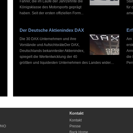
Fahrer, die im Laufe der Jahrzehnte die
Stat
Königsklasse des Motorsports geprägt
für 
haben. Seit der ersten offiziellen Form...
ame
Der Deutsche Aktienindex DAX
Erf
Die 30 DAX-Unternehmen und ihre
Am 2
Vorstände und AufsichtsräteDer DAX,
ers
Deutschlands bekanntester Aktienindex,
Arm
spiegelt die Wertentwicklung der 40
die
größten und liquidesten Unternehmen des Landes wider....
Pers
Kontakt
Kontakt
WHO
Presse
Back Home