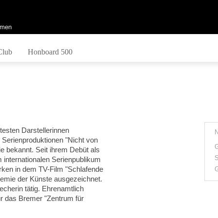
men
Club
Honboard 500
testen Darstellerinnen
n Serienproduktionen "Nicht von
G
e bekannt. Seit ihrem Debüt als
S
m internationalen Serienpublikum
irken in dem TV-Film "Schlafende
G
demie der Künste ausgezeichnet.
recherin tätig. Ehrenamtlich
für das Bremer "Zentrum für