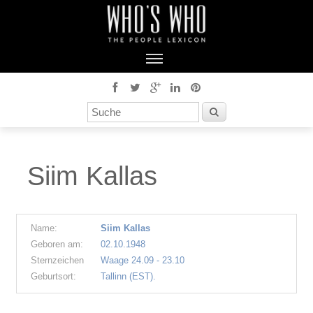
Siim Kallas
Name:
Siim Kallas
Geboren am:
02.10.1948
Sternzeichen
Waage 24.09 - 23.10
Geburtsort:
Tallinn (EST).