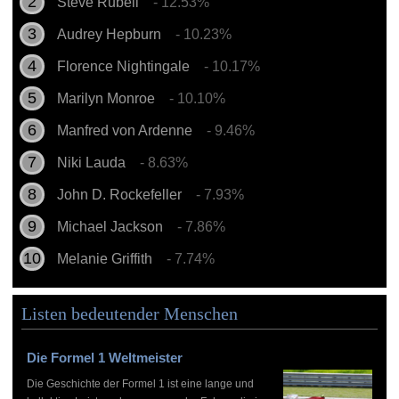
Steve Rubell
- 12.53%
Audrey Hepburn
- 10.23%
Florence Nightingale
- 10.17%
Marilyn Monroe
- 10.10%
Manfred von Ardenne
- 9.46%
Niki Lauda
- 8.63%
John D. Rockefeller
- 7.93%
Michael Jackson
- 7.86%
Melanie Griffith
- 7.74%
Listen bedeutender Menschen
Die Formel 1 Weltmeister
Die Geschichte der Formel 1 ist eine lange und