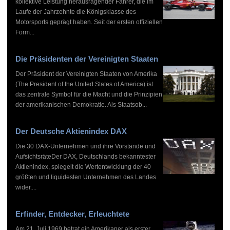
kollektive Leistung herausragender Fahrer, die im
Laufe der Jahrzehnte die Königsklasse des
Motorsports geprägt haben. Seit der ersten offiziellen
Form...
Die Präsidenten der Vereinigten Staaten
Der Präsident der Vereinigten Staaten von Amerika
(The President of the United States of America) ist
das zentrale Symbol für die Macht und die Prinzipien
der amerikanischen Demokratie. Als Staatsob...
Der Deutsche Aktienindex DAX
Die 30 DAX-Unternehmen und ihre Vorstände und
AufsichtsräteDer DAX, Deutschlands bekanntester
Aktienindex, spiegelt die Wertentwicklung der 40
größten und liquidesten Unternehmen des Landes
wider....
Erfinder, Entdecker, Erleuchtete
Am 21. Juli 1969 betrat ein Amerikaner als erster