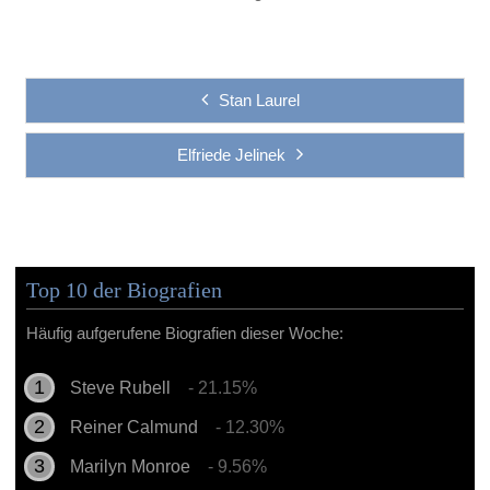
Stan Laurel
Elfriede Jelinek
Top 10 der Biografien
Häufig aufgerufene Biografien dieser Woche:
Steve Rubell
- 21.15%
Reiner Calmund
- 12.30%
Marilyn Monroe
- 9.56%