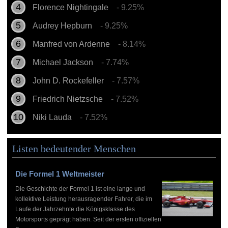
Florence Nightingale
- 9.25%
Audrey Hepburn
- 9.25%
Manfred von Ardenne
- 8.14%
Michael Jackson
- 7.74%
John D. Rockefeller
- 7.57%
Friedrich Nietzsche
- 7.52%
Niki Lauda
- 7.52%
Listen bedeutender Menschen
Die Formel 1 Weltmeister
Die Geschichte der Formel 1 ist eine lange und
kollektive Leistung herausragender Fahrer, die im
Laufe der Jahrzehnte die Königsklasse des
Motorsports geprägt haben. Seit der ersten offiziellen