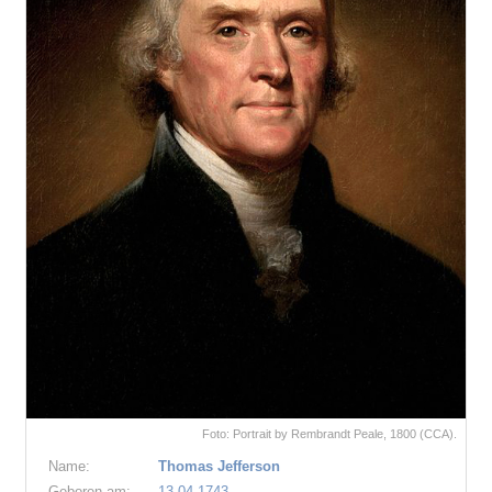
Foto: Portrait by Rembrandt Peale, 1800 (CCA).
Name:
Thomas Jefferson
Geboren am:
13.04.1743