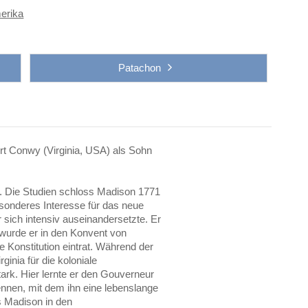
merika
Patachon
t Conwy (Virginia, USA) als Sohn
. Die Studien schloss Madison 1771
esonderes Interesse für das neue
r sich intensiv auseinandersetzte. Er
6 wurde er in den Konvent von
e Konstitution eintrat. Während der
inia für die koloniale
rk. Hier lernte er den Gouverneur
nnen, mit dem ihn eine lebenslange
 Madison in den