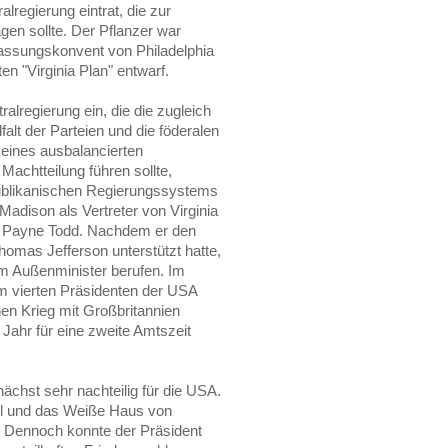
alregierung eintrat, die zur
gen sollte. Der Pflanzer war
fassungskonvent von Philadelphia
en "Virginia Plan" entwarf.
ralregierung ein, die die zugleich
falt der Parteien und die föderalen
l eines ausbalancierten
Machtteilung führen sollte,
ublikanischen Regierungssystems
adison als Vertreter von Virginia
ey Payne Todd. Nachdem er den
omas Jefferson unterstützt hatte,
m Außenminister berufen. Im
 vierten Präsidenten der USA
nen Krieg mit Großbritannien
Jahr für eine zweite Amtszeit
nächst sehr nachteilig für die USA.
ol und das Weiße Haus von
. Dennoch konnte der Präsident