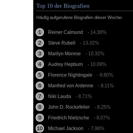
Top 10 der Biografien
Häufig aufgerufene Biografien dieser Woche:
Reiner Calmund
- 14.36%
Steve Rubell
- 13.32%
Marilyn Monroe
- 10.32%
Audrey Hepburn
- 10.09%
Florence Nightingale
- 9.80%
Manfred von Ardenne
- 9.11%
Niki Lauda
- 8.71%
John D. Rockefeller
- 8.25%
Friedrich Nietzsche
- 8.07%
Michael Jackson
- 7.96%