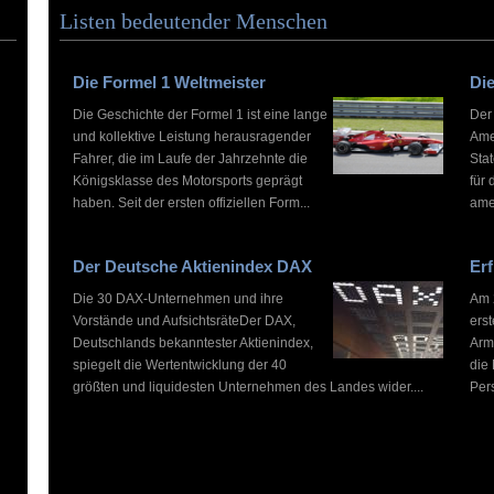
Listen bedeutender Menschen
Die Formel 1 Weltmeister
Die
Die Geschichte der Formel 1 ist eine lange
Der
und kollektive Leistung herausragender
Ame
Fahrer, die im Laufe der Jahrzehnte die
Stat
Königsklasse des Motorsports geprägt
für 
haben. Seit der ersten offiziellen Form...
ame
Der Deutsche Aktienindex DAX
Erf
Die 30 DAX-Unternehmen und ihre
Am 2
Vorstände und AufsichtsräteDer DAX,
ers
Deutschlands bekanntester Aktienindex,
Arm
spiegelt die Wertentwicklung der 40
die
größten und liquidesten Unternehmen des Landes wider....
Pers