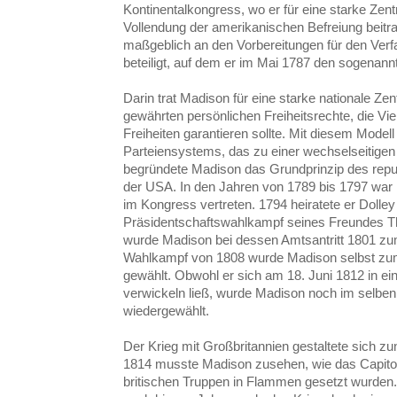
Kontinentalkongress, wo er für eine starke Zentr
Vollendung der amerikanischen Befreiung beitra
maßgeblich an den Vorbereitungen für den Ver
beteiligt, auf dem er im Mai 1787 den sogenannt
Darin trat Madison für eine starke nationale Zent
gewährten persönlichen Freiheitsrechte, die Viel
Freiheiten garantieren sollte. Mit diesem Model
Parteiensystems, das zu einer wechselseitigen 
begründete Madison das Grundprinzip des rep
der USA. In den Jahren von 1789 bis 1797 war M
im Kongress vertreten. 1794 heiratete er Doll
Präsidentschaftswahlkampf seines Freundes Th
wurde Madison bei dessen Amtsantritt 1801 zu
Wahlkampf von 1808 wurde Madison selbst zum
gewählt. Obwohl er sich am 18. Juni 1812 in ei
verwickeln ließ, wurde Madison noch im selben 
wiedergewählt.
Der Krieg mit Großbritannien gestaltete sich zu
1814 musste Madison zusehen, wie das Capit
britischen Truppen in Flammen gesetzt wurden