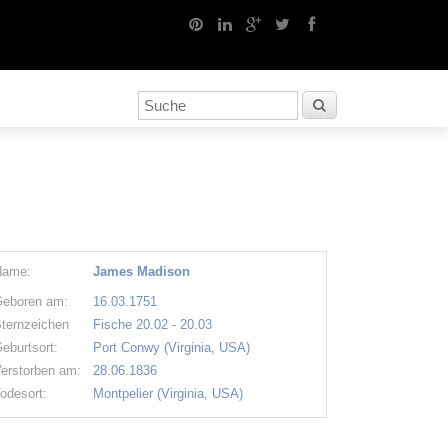
Name:
James Madison
eboren am:
16.03.1751
ternzeichen
Fische 20.02 - 20.03
eburtsort:
Port Conwy (Virginia, USA)
erstorben am:
28.06.1836
odesort:
Montpelier (Virginia, USA)