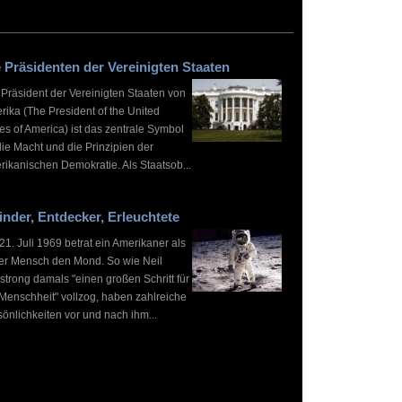
 Präsidenten der Vereinigten Staaten
 Präsident der Vereinigten Staaten von
rika (The President of the United
es of America) ist das zentrale Symbol
die Macht und die Prinzipien der
rikanischen Demokratie. Als Staatsob...
inder, Entdecker, Erleuchtete
1. Juli 1969 betrat ein Amerikaner als
ter Mensch den Mond. So wie Neil
strong damals "einen großen Schritt für
 Menschheit" vollzog, haben zahlreiche
önlichkeiten vor und nach ihm...