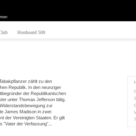
men
Club
Honboard 500
Tabakpflanzer zählt zu den
en Republik. In den neunziger
G
Mitbegründer der Republikanischen
S
ter unter Thomas Jefferson tätig.
en Widerstandsbewegung zur
G
llte James Madison in zwei
V
 der Vereinigten Staaten. Er gilt
T
 "Vater der Verfassung"...