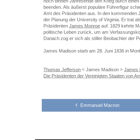
noch binnen Jahresende den Krieg durch einen 
beenden. Als äußerst populäre Führerfigur sc
Amt des Präsidenten aus. In den kommenden Jah
der Planung der University of Virginia. Er trat 
Präsidenten
James Monroe
auf. 1829 kehrte Ma
politische Leben zurück, um am Verfassungskon
Danach zog er sich als stiller Beobachter der Po
James Madison starb am 28. Juni 1836 in Montpe
Thomas Jefferson
< James Madison >
James 
Die Präsidenten der Vereinigten Staaten von A
Emmanuel Macron