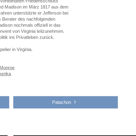
vorteilhaften Friedensschluss
hied Madison im März 1817 aus dem
ren unterstützte er Jefferson bei
als Berater des nachfolgenden
dison nochmals offiziell in das
vent von Virginia teilzunehmen.
litik ins Privatleben zurück.
lier in Virginia.
Monroe
merika
Patachon