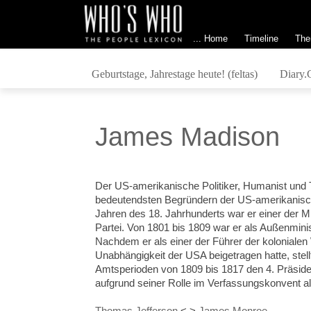
... Home
Timeline
The
Geburtstage, Jahrestage heute! (feltas)
Diary.
James Madison
Der US-amerikanische Politiker, Humanist und 
bedeutendsten Begründern der US-amerikanisch
Jahren des 18. Jahrhunderts war er einer der 
Partei. Von 1801 bis 1809 war er als Außenminis
Nachdem er als einer der Führer der kolonial
Unabhängigkeit der USA beigetragen hatte, ste
Amtsperioden von 1809 bis 1817 den 4. Präsident
aufgrund seiner Rolle im Verfassungskonvent als
Thomas Jefferson
<
>
James Monroe