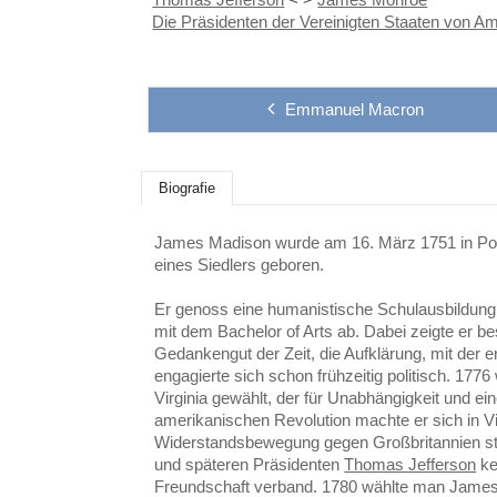
Die Präsidenten der Vereinigten Staaten von A
Emmanuel Macron
Biografie
James Madison wurde am 16. März 1751 in Por
eines Siedlers geboren.
Er genoss eine humanistische Schulausbildung
mit dem Bachelor of Arts ab. Dabei zeigte er b
Gedankengut der Zeit, die Aufklärung, mit der e
engagierte sich schon frühzeitig politisch. 177
Virginia gewählt, der für Unabhängigkeit und ein
amerikanischen Revolution machte er sich in Virg
Widerstandsbewegung gegen Großbritannien sta
und späteren Präsidenten
Thomas Jefferson
ke
Freundschaft verband. 1780 wählte man James