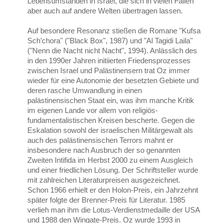
Lebensumständen in Israel, die sich in vielen Fällen
aber auch auf andere Welten übertragen lassen.
Auf besondere Resonanz stießen die Romane "Kufsa
Sch’chora" ("Black Box", 1987) und "Al Tagidi Laila"
("Nenn die Nacht nicht Nacht", 1994). Anlässlich des
in den 1990er Jahren initiierten Friedensprozesses
zwischen Israel und Palästinensern trat Oz immer
wieder für eine Autonomie der besetzten Gebiete und
deren rasche Umwandlung in einen
palästinensischen Staat ein, was ihm manche Kritik
im eigenen Lande vor allem von religiös-
fundamentalistischen Kreisen bescherte. Gegen die
Eskalation sowohl der israelischen Militärgewalt als
auch des palästinensischen Terrors mahnt er
insbesondere nach Ausbruch der so genannten
Zweiten Intifida im Herbst 2000 zu einem Ausgleich
und einer friedlichen Lösung. Der Schriftsteller wurde
mit zahlreichen Literaturpreisen ausgezeichnet.
Schon 1966 erhielt er den Holon-Preis, ein Jahrzehnt
später folgte der Brenner-Preis für Literatur. 1985
verlieh man ihm die Lotus-Verdienstmedaille der USA
und 1988 den Wingate-Preis. Oz wurde 1993 in