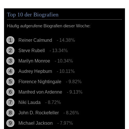
Top 10 der Biografien
Häufig aufgerufene Biografien dieser Woche:
Reiner Calmund
- 14.38%
Steve Rubell
- 13.34%
Marilyn Monroe
- 10.34%
Audrey Hepburn
- 10.11%
Florence Nightingale
- 9.82%
Manfred von Ardenne
- 9.13%
Niki Lauda
- 8.72%
John D. Rockefeller
- 8.26%
Michael Jackson
- 7.97%