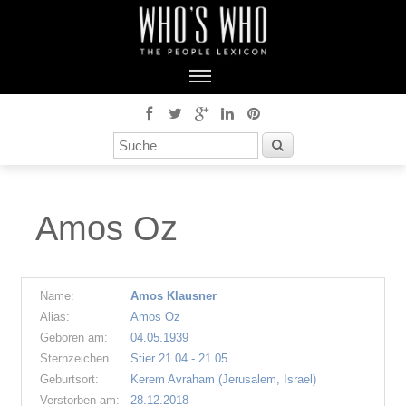
Amos Oz
Name:
Amos Klausner
Alias:
Amos Oz
Geboren am:
04.05.1939
Sternzeichen
Stier 21.04 - 21.05
Geburtsort:
Kerem Avraham (Jerusalem, Israel)
Verstorben am:
28.12.2018