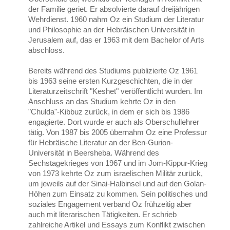
der Familie geriet. Er absolvierte darauf dreijährigen
Wehrdienst. 1960 nahm Oz ein Studium der Literatur
und Philosophie an der Hebräischen Universität in
Jerusalem auf, das er 1963 mit dem Bachelor of Arts
abschloss.
Bereits während des Studiums publizierte Oz 1961
bis 1963 seine ersten Kurzgeschichten, die in der
Literaturzeitschrift "Keshet" veröffentlicht wurden. Im
Anschluss an das Studium kehrte Oz in den
"Chulda"-Kibbuz zurück, in dem er sich bis 1986
engagierte. Dort wurde er auch als Oberschullehrer
tätig. Von 1987 bis 2005 übernahm Oz eine Professur
für Hebräische Literatur an der Ben-Gurion-
Universität in Beersheba. Während des
Sechstagekrieges von 1967 und im Jom-Kippur-Krieg
von 1973 kehrte Oz zum israelischen Militär zurück,
um jeweils auf der Sinai-Halbinsel und auf den Golan-
Höhen zum Einsatz zu kommen. Sein politisches und
soziales Engagement verband Oz frühzeitig aber
auch mit literarischen Tätigkeiten. Er schrieb
zahlreiche Artikel und Essays zum Konflikt zwischen