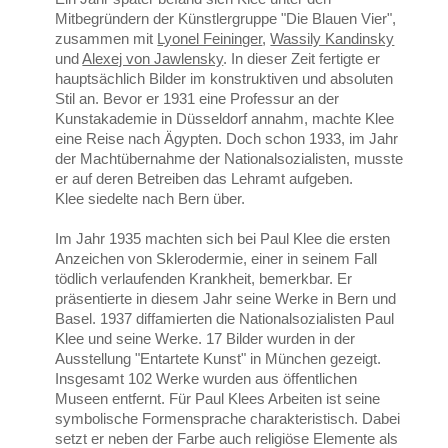
Mitbegründern der Künstlergruppe "Die Blauen Vier",
zusammen mit
Lyonel Feininger
,
Wassily Kandinsky
und
Alexej von Jawlensky
. In dieser Zeit fertigte er
hauptsächlich Bilder im konstruktiven und absoluten
Stil an. Bevor er 1931 eine Professur an der
Kunstakademie in Düsseldorf annahm, machte Klee
eine Reise nach Ägypten. Doch schon 1933, im Jahr
der Machtübernahme der Nationalsozialisten, musste
er auf deren Betreiben das Lehramt aufgeben.
Klee siedelte nach Bern über.
Im Jahr 1935 machten sich bei Paul Klee die ersten
Anzeichen von Sklerodermie, einer in seinem Fall
tödlich verlaufenden Krankheit, bemerkbar. Er
präsentierte in diesem Jahr seine Werke in Bern und
Basel. 1937 diffamierten die Nationalsozialisten Paul
Klee und seine Werke. 17 Bilder wurden in der
Ausstellung "Entartete Kunst" in München gezeigt.
Insgesamt 102 Werke wurden aus öffentlichen
Museen entfernt. Für Paul Klees Arbeiten ist seine
symbolische Formensprache charakteristisch. Dabei
setzt er neben der Farbe auch religiöse Elemente als