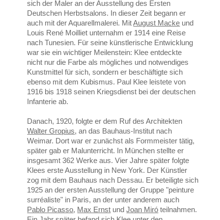
sich der Maler an der Ausstellung des Ersten
Deutschen Herbstsalons. In dieser Zeit begann er
auch mit der Aquarellmalerei. Mit
August Macke
und
Louis René Moilliet unternahm er 1914 eine Reise
nach Tunesien. Für seine künstlerische Entwicklung
war sie ein wichtiger Meilenstein: Klee entdeckte
nicht nur die Farbe als mögliches und notwendiges
Kunstmittel für sich, sondern er beschäftigte sich
ebenso mit dem Kubismus. Paul Klee leistete von
1916 bis 1918 seinen Kriegsdienst bei der deutschen
Infanterie ab.
Danach, 1920, folgte er dem Ruf des Architekten
Walter Gropius
, an das Bauhaus-Institut nach
Weimar. Dort war er zunächst als Formmeister tätig,
später gab er Malunterricht. In München stellte er
insgesamt 362 Werke aus. Vier Jahre später folgte
Klees erste Ausstellung in New York. Der Künstler
zog mit dem Bauhaus nach Dessau. Er beteiligte sich
1925 an der ersten Ausstellung der Gruppe "peinture
surréaliste" in Paris, an der unter anderem auch
Pablo Picasso
,
Max Ernst
und
Joan Miró
teilnahmen.
Ein Jahr später befand sich Klee unter den