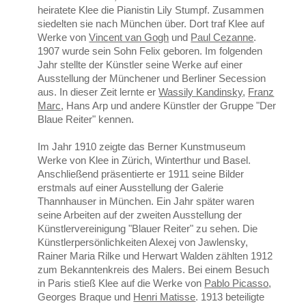
heiratete Klee die Pianistin Lily Stumpf. Zusammen
siedelten sie nach München über. Dort traf Klee auf
Werke von
Vincent van Gogh
und
Paul Cezanne
.
1907 wurde sein Sohn Felix geboren. Im folgenden
Jahr stellte der Künstler seine Werke auf einer
Ausstellung der Münchener und Berliner Secession
aus. In dieser Zeit lernte er
Wassily Kandinsky
,
Franz
Marc
, Hans Arp und andere Künstler der Gruppe "Der
Blaue Reiter" kennen.
Im Jahr 1910 zeigte das Berner Kunstmuseum
Werke von Klee in Zürich, Winterthur und Basel.
Anschließend präsentierte er 1911 seine Bilder
erstmals auf einer Ausstellung der Galerie
Thannhauser in München. Ein Jahr später waren
seine Arbeiten auf der zweiten Ausstellung der
Künstlervereinigung "Blauer Reiter" zu sehen. Die
Künstlerpersönlichkeiten Alexej von Jawlensky,
Rainer Maria Rilke und Herwart Walden zählten 1912
zum Bekanntenkreis des Malers. Bei einem Besuch
in Paris stieß Klee auf die Werke von
Pablo Picasso
,
Georges Braque und
Henri Matisse
. 1913 beteiligte