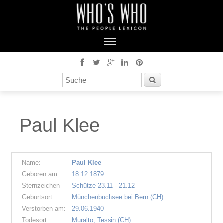
Paul Klee
Name:
Paul Klee
Geboren am:
18.12.1879
Sternzeichen
Schütze 23.11 - 21.12
Geburtsort:
Münchenbuchsee bei Bern (CH).
Verstorben am:
29.06.1940
Todesort:
Muralto, Tessin (CH).