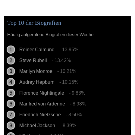
Top 10 der Biografien
Häufig aufgerufene Biografien dieser Woche:
Reiner Calmund
- 13.95%
Steve Rubell
- 13.42%
Marilyn Monroe
- 10.21%
Audrey Hepburn
- 10.15%
Florence Nightingale
- 9.83%
Manfred von Ardenne
- 8.98%
Friedrich Nietzsche
- 8.50%
Michael Jackson
- 8.39%