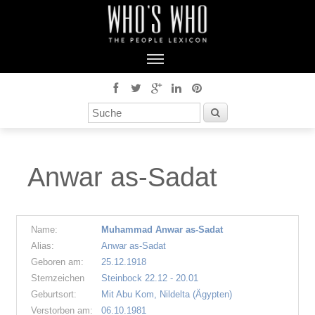
Anwar as-Sadat
Name:
Muhammad Anwar as-Sadat
Alias:
Anwar as-Sadat
Geboren am:
25.12.1918
Sternzeichen
Steinbock 22.12 - 20.01
Geburtsort:
Mit Abu Kom, Nildelta (Ägypten)
Verstorben am:
06.10.1981