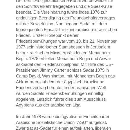
Der seit 1967 geschlossene Kanal wurde wieder für
den Schiffsverkehr freigegeben und die Suez-Krise
beendet. Die Vereinbarung führte indes 1976 zur
endgültigen Beendigung des Freundschaftsvertrages
mit der Sowjetunion. Nun begann Sadat mit dem
konsequenten Einsatz für einen arabisch-israelischen
Frieden. Erster Höhepunkt seiner
Friedensbemühungen war vom 19. bis 21. November
1977 sein historischer Staatsbesuch in Jerusalem
beim israelischen Ministerpräsidenten Menachem
Begin. 1978 erhielten Menachem Begin und Anwar
as-Sadat den Friedensnobelpreis. Mit Hilfe des US-
Präsidenten
Jimmy Carter
schloss Sadat 1979 in
Camp David, Washington, mit Menachem Begin das
Abkommen, auf dem der ägyptisch-israelische
Friedensvertrag beruhte. In der arabischen Welt
wurden Sadats Friedensbemühungen einhellig
abgelehnt. Letztlich führte dies zum Ausschluss
Ägyptens aus der arabischen Liga.
Im Jahr 1978 wurde die ägyptische Einheitspartei
Arabische Sozialistische Union "ASU" aufgelöst.
Zwar trat as-Sadat für einen aufgeklärten, liberalen