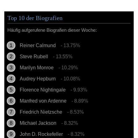
Top 10 der Biografien
Häufig aufgerufene Biografien dieser Woche:
Reiner Calmund
- 13.75%
Steve Rubell
- 13.55%
Marilyn Monroe
- 10.29%
Audrey Hepburn
- 10.08%
Florence Nightingale
- 9.93%
Manfred von Ardenne
- 8.89%
Friedrich Nietzsche
- 8.53%
Michael Jackson
- 8.32%
John D. Rockefeller
- 8.32%