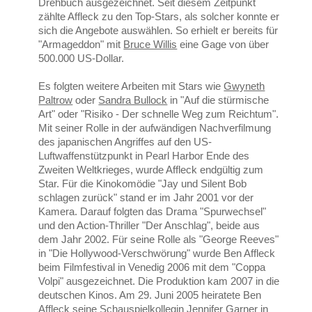
Drehbuch ausgezeichnet. Seit diesem Zeitpunkt
zählte Affleck zu den Top-Stars, als solcher konnte er
sich die Angebote auswählen. So erhielt er bereits für
"Armageddon" mit
Bruce Willis
eine Gage von über
500.000 US-Dollar.
Es folgten weitere Arbeiten mit Stars wie
Gwyneth
Paltrow
oder
Sandra Bullock
in "Auf die stürmische
Art" oder "Risiko - Der schnelle Weg zum Reichtum".
Mit seiner Rolle in der aufwändigen Nachverfilmung
des japanischen Angriffes auf den US-
Luftwaffenstützpunkt in Pearl Harbor Ende des
Zweiten Weltkrieges, wurde Affleck endgültig zum
Star. Für die Kinokomödie "Jay und Silent Bob
schlagen zurück" stand er im Jahr 2001 vor der
Kamera. Darauf folgten das Drama "Spurwechsel"
und den Action-Thriller "Der Anschlag", beide aus
dem Jahr 2002. Für seine Rolle als "George Reeves"
in "Die Hollywood-Verschwörung" wurde Ben Affleck
beim Filmfestival in Venedig 2006 mit dem "Coppa
Volpi" ausgezeichnet. Die Produktion kam 2007 in die
deutschen Kinos. Am 29. Juni 2005 heiratete Ben
Affleck seine Schauspielkollegin Jennifer Garner in