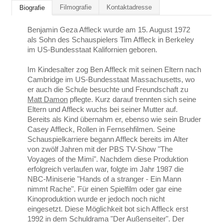
Filmografie
Kontaktadresse
Biografie
Benjamin Geza Affleck wurde am 15. August 1972
als Sohn des Schauspielers Tim Affleck in Berkeley
im US-Bundesstaat Kalifornien geboren.
Im Kindesalter zog Ben Affleck mit seinen Eltern nach
Cambridge im US-Bundesstaat Massachusetts, wo
er auch die Schule besuchte und Freundschaft zu
Matt Damon
pflegte. Kurz darauf trennten sich seine
Eltern und Affleck wuchs bei seiner Mutter auf.
Bereits als Kind übernahm er, ebenso wie sein Bruder
Casey Affleck, Rollen in Fernsehfilmen. Seine
Schauspielkarriere begann Affleck bereits im Alter
von zwölf Jahren mit der PBS TV-Show "The
Voyages of the Mimi". Nachdem diese Produktion
erfolgreich verlaufen war, folgte im Jahr 1987 die
NBC-Miniserie "Hands of a stranger - Ein Mann
nimmt Rache". Für einen Spielfilm oder gar eine
Kinoproduktion wurde er jedoch noch nicht
eingesetzt. Diese Möglichkeit bot sich Affleck erst
1992 in dem Schuldrama "Der Außenseiter". Der