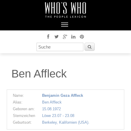
Ben Affleck
Name:
Benjamin Geza Affleck
Alias:
Ben Affleck
Geboren am:
15.08.1972
Sternzeichen
Löwe 23.07 - 23.08
Geburtsort:
Berkeley, Kalifornien (USA).