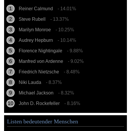
Reiner Calmund
- 14.01%
Steve Rubell
- 13.37%
Marilyn Monroe
- 10.25%
Audrey Hepburn
- 10.14%
Florence Nightingale
- 9.88%
Manfred von Ardenne
- 9.02%
Friedrich Nietzsche
- 8.48%
Niki Lauda
- 8.37%
Michael Jackson
- 8.32%
John D. Rockefeller
- 8.16%
Listen bedeutender Menschen