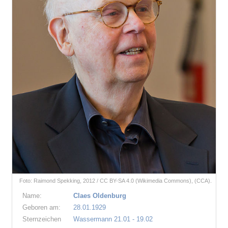
Foto: Raimond Spekking, 2012 / CC BY-SA 4.0 (Wikimedia Commons), (CCA).
Name:
Claes Oldenburg
Geboren am:
28.01.1929
Sternzeichen
Wassermann 21.01 - 19.02