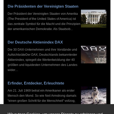
Die Präsidenten der Vereinigten Staaten
Der Präsident der Vereinigten Staaten von Amerika
(The President of the United States of America) ist
das zentrale Symbol für die Macht und die Prinzipien
der amerikanischen Demokratie. Als Staatsob...
Der Deutsche Aktienindex DAX
Die 30 DAX-Unternehmen und ihre Vorstände und
AufsichtsräteDer DAX, Deutschlands bekanntester
Aktienindex, spiegelt die Wertentwicklung der 40
größten und liquidesten Unternehmen des Landes
wider....
Erfinder, Entdecker, Erleuchtete
Am 21. Juli 1969 betrat ein Amerikaner als erster
Mensch den Mond. So wie Neil Armstrong damals
"einen großen Schritt für die Menschheit" vollzog,
haben zahlreiche Persönlichkeiten vor und nach
ihm...