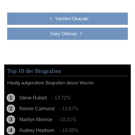
Yoichiro Okazaki
Gary Oldman
Top 10 der Biografien
Häufig aufgerufene Biografien dieser Woche:
Steve Rubell
- 13.72%
Reiner Calmund
- 13.67%
Marilyn Monroe
- 10.31%
Audrey Hepburn
- 10.05%