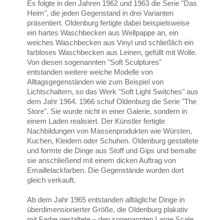
Es folgte in den Jahren 1962 und 1963 die Serie "Das
Heim", die jeden Gegenstand in drei Varianten
präsentiert. Oldenburg fertigte dabei beispielsweise
ein hartes Waschbecken aus Wellpappe an, ein
weiches Waschbecken aus Vinyl und schließlich ein
farbloses Waschbecken aus Leinen, gefüllt mit Wolle.
Von diesen sogenannten "Soft Sculptures"
entstanden weitere weiche Modelle von
Alltagsgegenständen wie zum Beispiel von
Lichtschaltern, so das Werk "Soft Light Switches" aus
dem Jahr 1964. 1966 schuf Oldenburg die Serie "The
Store". Sie wurde nicht in einer Galerie, sondern in
einem Laden realisiert. Der Künstler fertigte
Nachbildungen von Massenprodukten wie Würsten,
Kuchen, Kleidern oder Schuhen. Oldenburg gestaltete
und formte die Dinge aus Stoff und Gips und bemalte
sie anschließend mit einem dicken Auftrag von
Emaillelackfarben. Die Gegenstände wurden dort
gleich verkauft.
Ab dem Jahr 1965 entstanden alltägliche Dinge in
überdimensionierter Größe, die Oldenburg plakativ
mit Farbe gestaltete – den sogenannten Large Scale