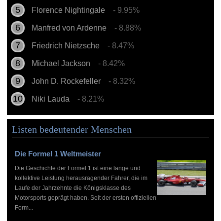
Florence Nightingale
- 9.95%
Manfred von Ardenne
- 8.88%
Friedrich Nietzsche
- 8.47%
Michael Jackson
- 8.42%
John D. Rockefeller
- 8.32%
Niki Lauda
- 8.21%
Listen bedeutender Menschen
Die Formel 1 Weltmeister
Die Geschichte der Formel 1 ist eine lange und
kollektive Leistung herausragender Fahrer, die im
Laufe der Jahrzehnte die Königsklasse des
Motorsports geprägt haben. Seit der ersten offiziellen
Form...