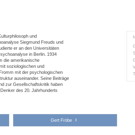
ulturphilosoph und
ychoanalyse Siegmund Freuds und
G
udierte er an den Universitäten
S
sychoanalyse in Berlin. 1934
hm die amerikanische
G
 mit soziologischen und
V
h Fromm mit der psychologischen
T
truktur auseinander. Seine Beiträge
d zur Gesellschaftskritik haben
n Denker des 20. Jahrhunderts
Gert Fröbe