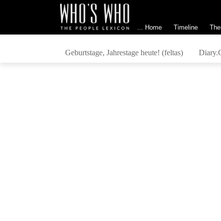
... Home
Timeline
The
Geburtstage, Jahrestage heute! (feltas)
Diary.