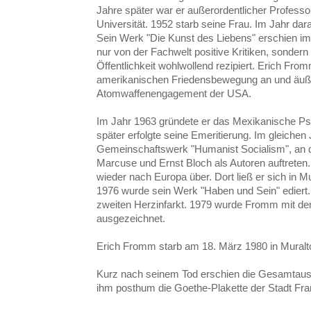
Jahre später war er außerordentlicher Professo
Universität. 1952 starb seine Frau. Im Jahr dar
Sein Werk "Die Kunst des Liebens" erschien im
nur von der Fachwelt positive Kritiken, sondern
Öffentlichkeit wohlwollend rezipiert. Erich Fro
amerikanischen Friedensbewegung an und äußer
Atomwaffenengagement der USA.
Im Jahr 1963 gründete er das Mexikanische Psy
später erfolgte seine Emeritierung. Im gleichen
Gemeinschaftswerk "Humanist Socialism", an 
Marcuse und Ernst Bloch als Autoren auftreten.
wieder nach Europa über. Dort ließ er sich in M
1976 wurde sein Werk "Haben und Sein" ediert. I
zweiten Herzinfarkt. 1979 wurde Fromm mit d
ausgezeichnet.
Erich Fromm starb am 18. März 1980 in Muralt
Kurz nach seinem Tod erschien die Gesamtau
ihm posthum die Goethe-Plakette der Stadt Fran