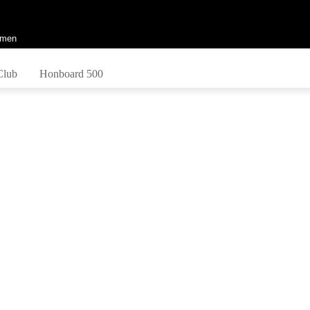
men
Club
Honboard 500