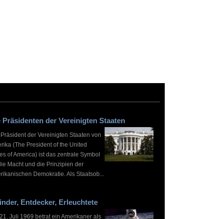
 Präsidenten der Vereinigten Staaten
 Präsident der Vereinigten Staaten von
rika (The President of the United
es of America) ist das zentrale Symbol
die Macht und die Prinzipien der
rikanischen Demokratie. Als Staatsob...
inder, Entdecker, Erleuchtete
1. Juli 1969 betrat ein Amerikaner als