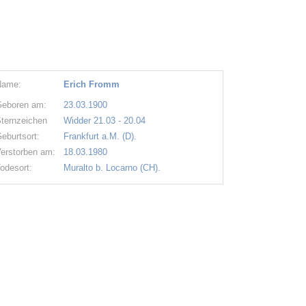
Name:
Erich Fromm
eboren am:
23.03.1900
ternzeichen
Widder 21.03 - 20.04
eburtsort:
Frankfurt a.M. (D).
erstorben am:
18.03.1980
odesort:
Muralto b. Locarno (CH).