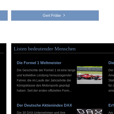
Gert Fröbe
Listen bedeutender Menschen
Die Formel 1 Weltmeister
Die
Die Geschichte der Formel 1 ist eine lange
Der
und kollektive Leistung herausragender
Ame
Fahrer, die im Laufe der Jahrzehnte die
Stat
Königsklasse des Motorsports geprägt
für 
haben. Seit der ersten offiziellen Form...
ame
Der Deutsche Aktienindex DAX
Erf
Die 30 DAX-Unternehmen und ihre
Am 2