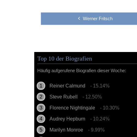
Werner Fritsch
Top 10 der Biografien
Häufig aufgerufene Biografien dieser Woche:
Reiner Calmund
- 15.14%
Steve Rubell
- 12.50%
Florence Nightingale
- 10.30%
Audrey Hepburn
- 10.24%
Marilyn Monroe
- 9.99%