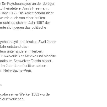
r für Psychoanalyse an der dortigen
auf heiratete er Annis Freemann.
 Jahr 1956. Die Arbeit bekam nicht
 wurde auch von einer breiten
mm schloss sich im Jahr 1957 der
te sich gegen das politische
choanalytische Institut. Zwei Jahre
 Jahr entstand das
dem unter anderem Herbert
 1974 verließ er Mexiko und siedelte
uralto im Schweizer Tessin nieder.
m Jahr darauf erlitt er seinen
em Nelly-Sachs-Preis
o.
sgabe seiner Werke. 1981 wurde
kfurt verliehen.