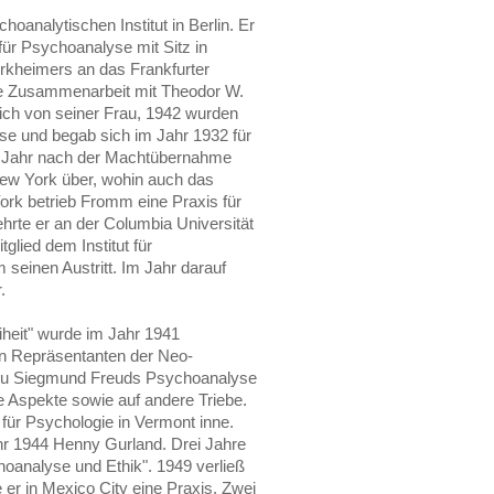
analytischen Institut in Berlin. Er
für Psychoanalyse mit Sitz in
rkheimers an das Frankfurter
eine Zusammenarbeit mit Theodor W.
ich von seiner Frau, 1942 wurden
se und begab sich im Jahr 1932 für
n Jahr nach der Machtübernahme
 New York über, wohin auch das
 York betrieb Fromm eine Praxis für
ehrte er an der Columbia Universität
glied dem Institut für
 seinen Austritt. Im Jahr darauf
.
iheit" wurde im Jahr 1941
ten Repräsentanten der Neo-
 zu Siegmund Freuds Psychoanalyse
he Aspekte sowie auf andere Triebe.
ür Psychologie in Vermont inne.
r 1944 Henny Gurland. Drei Jahre
hoanalyse und Ethik". 1949 verließ
er in Mexico City eine Praxis. Zwei