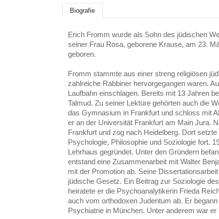
Biografie
Erich Fromm wurde als Sohn des jüdischen We
seiner Frau Rosa, geborene Krause, am 23. Mä
geboren.
Fromm stammte aus einer streng religiösen jüdi
zahlreiche Rabbiner hervorgegangen waren. Auc
Laufbahn einschlagen. Bereits mit 13 Jahren b
Talmud. Zu seiner Lektüre gehörten auch die W
das Gymnasium in Frankfurt und schloss mit Ab
er an der Universität Frankfurt am Main Jura. 
Frankfurt und zog nach Heidelberg. Dort setzte
Psychologie, Philosophie und Soziologie fort. 
Lehrhaus gegründet. Unter den Gründern befand
entstand eine Zusammenarbeit mit Walter Benj
mit der Promotion ab. Seine Dissertationsarbei
jüdische Gesetz. Ein Beitrag zur Soziologie d
heiratete er die Psychoanalytikerin Frieda Reic
auch vom orthodoxen Judentum ab. Er begann 
Psychiatrie in München. Unter anderem war er 