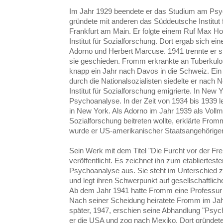
Im Jahr 1929 beendete er das Studium am Psycho
gründete mit anderen das Süddeutsche Institut 
Frankfurt am Main. Er folgte einem Ruf Max Ho
Institut für Sozialforschung. Dort ergab sich 
Adorno und Herbert Marcuse. 1941 trennte er s
sie geschieden. Fromm erkrankte an Tuberkulo
knapp ein Jahr nach Davos in die Schweiz. Ei
durch die Nationalsozialisten siedelte er nach
Institut für Sozialforschung emigrierte. In New
Psychoanalyse. In der Zeit von 1934 bis 1939 l
in New York. Als Adorno im Jahr 1939 als Vollmit
Sozialforschung beitreten wollte, erklärte Fromm
wurde er US-amerikanischer Staatsangehöriger
Sein Werk mit dem Titel "Die Furcht vor der Fre
veröffentlicht. Es zeichnet ihn zum etabliertes
Psychoanalyse aus. Sie steht im Unterschied
und legt ihren Schwerpunkt auf gesellschaftlic
Ab dem Jahr 1941 hatte Fromm eine Professur f
Nach seiner Scheidung heiratete Fromm im Jah
später, 1947, erschien seine Abhandlung "Psyc
er die USA und zog nach Mexiko. Dort gründete 