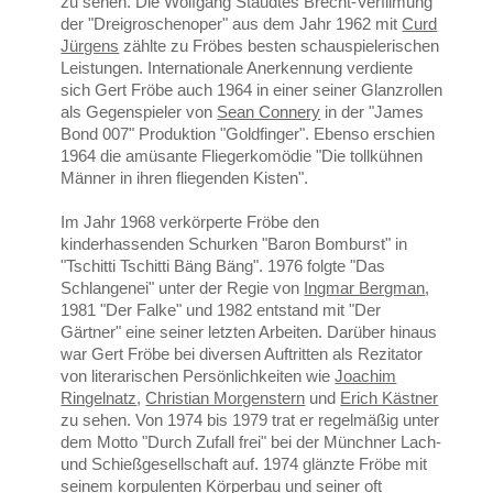
zu sehen. Die Wolfgang Staudtes Brecht-Verfilmung
der "Dreigroschenoper" aus dem Jahr 1962 mit
Curd
Jürgens
zählte zu Fröbes besten schauspielerischen
Leistungen. Internationale Anerkennung verdiente
sich Gert Fröbe auch 1964 in einer seiner Glanzrollen
als Gegenspieler von
Sean Connery
in der "James
Bond 007" Produktion "Goldfinger". Ebenso erschien
1964 die amüsante Fliegerkomödie "Die tollkühnen
Männer in ihren fliegenden Kisten".
Im Jahr 1968 verkörperte Fröbe den
kinderhassenden Schurken "Baron Bomburst" in
"Tschitti Tschitti Bäng Bäng". 1976 folgte "Das
Schlangenei" unter der Regie von
Ingmar Bergman
,
1981 "Der Falke" und 1982 entstand mit "Der
Gärtner" eine seiner letzten Arbeiten. Darüber hinaus
war Gert Fröbe bei diversen Auftritten als Rezitator
von literarischen Persönlichkeiten wie
Joachim
Ringelnatz
,
Christian Morgenstern
und
Erich Kästner
zu sehen. Von 1974 bis 1979 trat er regelmäßig unter
dem Motto "Durch Zufall frei" bei der Münchner Lach-
und Schießgesellschaft auf. 1974 glänzte Fröbe mit
seinem korpulenten Körperbau und seiner oft