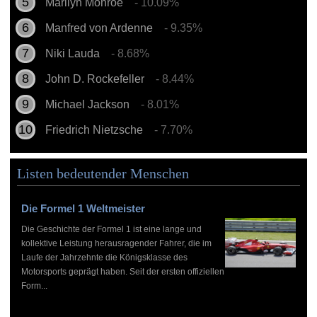
Marilyn Monroe
- 10.09%
Manfred von Ardenne
- 9.35%
Niki Lauda
- 8.68%
John D. Rockefeller
- 8.44%
Michael Jackson
- 8.01%
Friedrich Nietzsche
- 7.70%
Listen bedeutender Menschen
Die Formel 1 Weltmeister
Die Geschichte der Formel 1 ist eine lange und
kollektive Leistung herausragender Fahrer, die im
Laufe der Jahrzehnte die Königsklasse des
Motorsports geprägt haben. Seit der ersten offiziellen
Form...