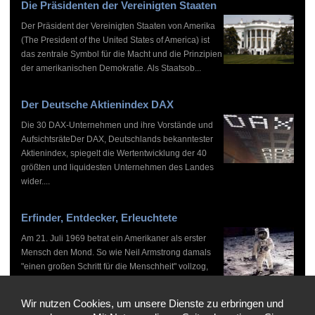
Die Präsidenten der Vereinigten Staaten
Der Präsident der Vereinigten Staaten von Amerika
(The President of the United States of America) ist
das zentrale Symbol für die Macht und die Prinzipien
der amerikanischen Demokratie. Als Staatsob...
Der Deutsche Aktienindex DAX
Die 30 DAX-Unternehmen und ihre Vorstände und
AufsichtsräteDer DAX, Deutschlands bekanntester
Aktienindex, spiegelt die Wertentwicklung der 40
größten und liquidesten Unternehmen des Landes
wider....
Erfinder, Entdecker, Erleuchtete
Am 21. Juli 1969 betrat ein Amerikaner als erster
Mensch den Mond. So wie Neil Armstrong damals
"einen großen Schritt für die Menschheit" vollzog,
haben zahlreiche Persönlichkeiten vor und nach
ihm...
Wir nutzen Cookies, um unsere Dienste zu erbringen und