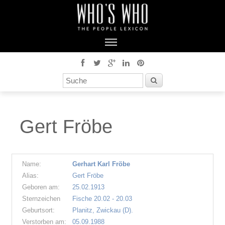
Gert Fröbe
Name:
Gerhart Karl Fröbe
Alias:
Gert Fröbe
Geboren am:
25.02.1913
Sternzeichen
Fische 20.02 - 20.03
Geburtsort:
Planitz, Zwickau (D).
Verstorben am:
05.09.1988