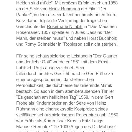
Helden sind müde". Mit großem Erfolg erschien 1958
an der Seite von
Heinz Rühmann
der Film "Der
Pauker", in dem er sein Talent nochmals unterstrich.
Kurz darauf folgte die Verfilmung der tragischen
Geschichte der
Rosemarie Nitribitt
in "Das Mädchen
Rosemarie". 1957 spielte er in Jules Dassins "Der
Mann, der sterben muss" und neben
Horst Buchholz
und
Romy Schneider
in "Robinson soll nicht sterben".
Für seine schauspielerische Leistung in "Der Gauner
und der liebe Gott" wurde er 1961 mit dem Ernst-
Lubitsch-Preis ausgezeichnet. Sein
faltendurchfurchtes Gesicht machte Gert Fröbe zu
einer ausgesprochenen, darstellerischen
Persönlichkeit, die durch eine faszinierende Mimik
bestach. So auch in dem atemberaubenden Thriller
"Es geschah am helllichten Tag" 1958, in dem Gert
Fröbe als Kindermörder an der Seite von
Heinz
Rühmann
eine eindrucksvolle Kostprobe seines
vielfältigen schauspielerischen Repertoires gab. 1960
war Fröbe als Kommissar Kras in Fritz Langs
Mabuse-Remake "Die 1000 Augen des Dr. Mabuse"