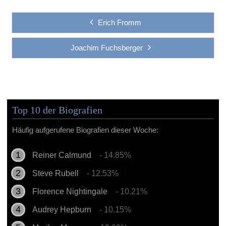
Erich Fromm
Joachim Fuchsberger
Top 10 der Biografien
Häufig aufgerufene Biografien dieser Woche:
Reiner Calmund
- 14.85%
Steve Rubell
- 12.53%
Florence Nightingale
- 10.21%
Audrey Hepburn
- 10.15%