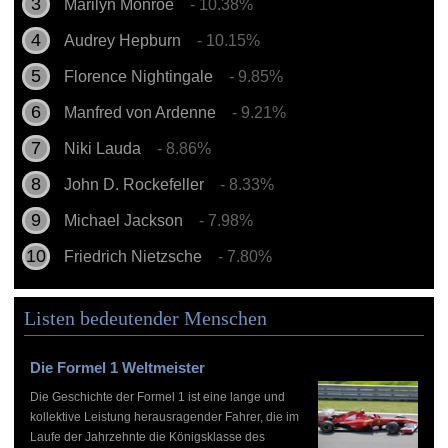
Marilyn Monroe
- 10.38%
Audrey Hepburn
- 10.15%
Florence Nightingale
- 9.85%
Manfred von Ardenne
- 9.21%
Niki Lauda
- 8.86%
John D. Rockefeller
- 8.33%
Michael Jackson
- 7.98%
Friedrich Nietzsche
- 7.80%
Listen bedeutender Menschen
Die Formel 1 Weltmeister
Die Geschichte der Formel 1 ist eine lange und
kollektive Leistung herausragender Fahrer, die im
Laufe der Jahrzehnte die Königsklasse des