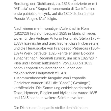
Berufung, der Dichtkunst, zu. 1818 publizierte er mit
"All’Italia" und "Sopra il monumento di Dante" seine
erste patriotische Lyrik, auf die 1820 die berühmte
Poesie "Angelo Mai" folgte.
Nach einem mehrmonatigen Aufenthalt in Rom
(1822/23) ließ sich Leopardi 1825 in Mailand nieder,
wo er für den Verleger Antonio Fortunato Stella (1757-
1833) lateinische und griechische Klassik übersetzte
und die Herausgabe von Francesco Petrarcas (1304-
1374) Werk betreute. 1826 kehrte er über Bologna
zunächst nach Recanati zurück, um sich 1827/28 in
Pisa und Florenz aufzuhalten. Von 1830 bis 1833
nahm Leopardi am literarischen Leben der
toskanischen Hauptstadt teil. Als
zusammenfassende Ausgabe von Leopardis
Gedichten wurden 1831 die "Canti" ("Gesänge")
veröffentlicht. Die Sammlung enthielt patriotische
Texte, Hymnen, Elegien und Idyllen und wurde 1835
und 1845 noch um weitere Stücke erweitert.
Die Dichtkunst Leopardis stellte den höchsten