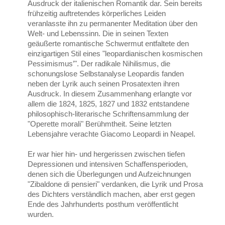
Ausdruck der italienischen Romantik dar. Sein bereits
frühzeitig auftretendes körperliches Leiden
veranlasste ihn zu permanenter Meditation über den
Welt- und Lebenssinn. Die in seinen Texten
geäußerte romantische Schwermut entfaltete den
einzigartigen Stil eines "leopardianischen kosmischen
Pessimismus’". Der radikale Nihilismus, die
schonungslose Selbstanalyse Leopardis fanden
neben der Lyrik auch seinen Prosatexten ihren
Ausdruck. In diesem Zusammenhang erlangte vor
allem die 1824, 1825, 1827 und 1832 entstandene
philosophisch-literarische Schriftensammlung der
"Operette morali" Berühmtheit. Seine letzten
Lebensjahre verachte Giacomo Leopardi in Neapel.
Er war hier hin- und hergerissen zwischen tiefen
Depressionen und intensiven Schaffensperioden,
denen sich die Überlegungen und Aufzeichnungen
"Zibaldone di pensieri" verdanken, die Lyrik und Prosa
des Dichters verständlich machen, aber erst gegen
Ende des Jahrhunderts posthum veröffentlicht
wurden.