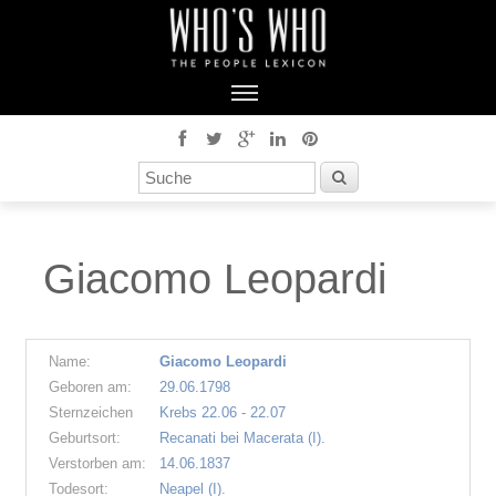
Giacomo Leopardi
Name:
Giacomo Leopardi
Geboren am:
29.06.1798
Sternzeichen
Krebs 22.06 - 22.07
Geburtsort:
Recanati bei Macerata (I).
Verstorben am:
14.06.1837
Todesort:
Neapel (I).