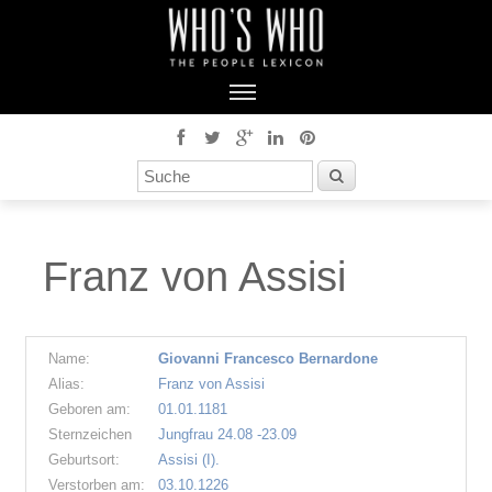
Franz von Assisi
Name:
Giovanni Francesco Bernardone
Alias:
Franz von Assisi
Geboren am:
01.01.1181
Sternzeichen
Jungfrau 24.08 -23.09
Geburtsort:
Assisi (I).
Verstorben am:
03.10.1226