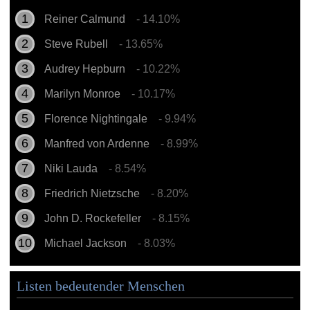
Reiner Calmund
- 14.10%
Steve Rubell
- 13.65%
Audrey Hepburn
- 10.22%
Marilyn Monroe
- 10.17%
Florence Nightingale
- 9.94%
Manfred von Ardenne
- 8.99%
Niki Lauda
- 8.54%
Friedrich Nietzsche
- 8.20%
John D. Rockefeller
- 8.15%
Michael Jackson
- 8.03%
Listen bedeutender Menschen