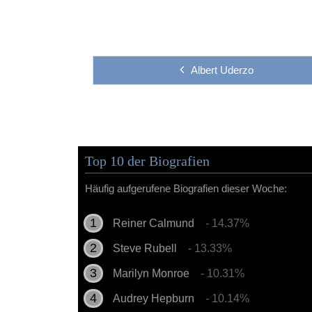
Albert Uderzo
Top 10 der Biografien
Häufig aufgerufene Biografien dieser Woche:
Reiner Calmund
- 14.37%
Steve Rubell
- 13.33%
Marilyn Monroe
- 10.31%
Audrey Hepburn
- 10.14%