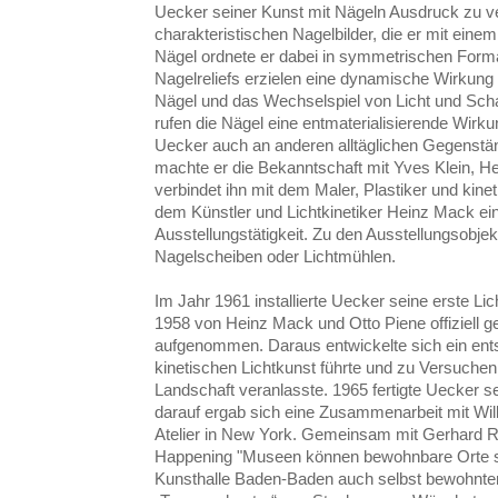
Uecker seiner Kunst mit Nägeln Ausdruck zu ver
charakteristischen Nagelbilder, die er mit eine
Nägel ordnete er dabei in symmetrischen Format
Nagelreliefs erzielen eine dynamische Wirkung
Nägel und das Wechselspiel von Licht und Sch
rufen die Nägel eine entmaterialisierende Wirk
Uecker auch an anderen alltäglichen Gegenstän
machte er die Bekanntschaft mit Yves Klein, H
verbindet ihn mit dem Maler, Plastiker und kine
dem Künstler und Lichtkinetiker Heinz Mack 
Ausstellungstätigkeit. Zu den Ausstellungsobjek
Nagelscheiben oder Lichtmühlen.
Im Jahr 1961 installierte Uecker seine erste Lic
1958 von Heinz Mack und Otto Piene offiziell g
aufgenommen. Daraus entwickelte sich ein ents
kinetischen Lichtkunst führte und zu Versuchen
Landschaft veranlasste. 1965 fertigte Uecker s
darauf ergab sich eine Zusammenarbeit mit Will
Atelier in New York. Gemeinsam mit Gerhard R
Happening "Museen können bewohnbare Orte se
Kunsthalle Baden-Baden auch selbst bewohnten.