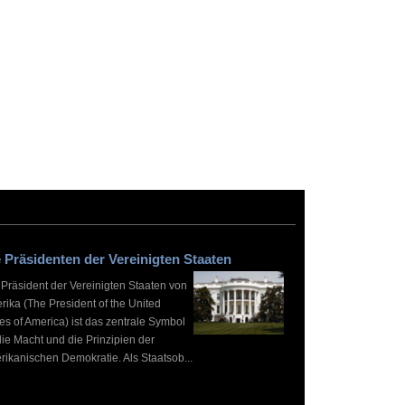
 Präsidenten der Vereinigten Staaten
 Präsident der Vereinigten Staaten von
rika (The President of the United
es of America) ist das zentrale Symbol
die Macht und die Prinzipien der
rikanischen Demokratie. Als Staatsob...