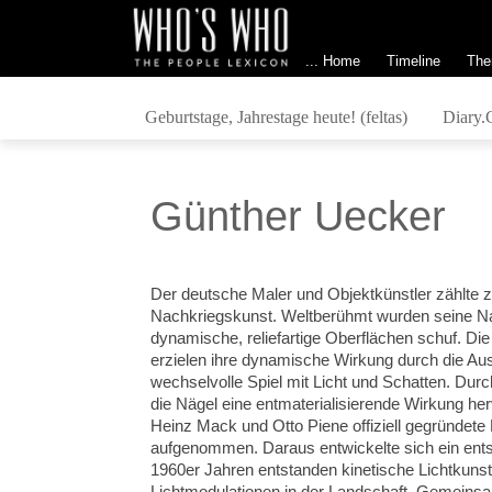
... Home
Timeline
The
Geburtstage, Jahrestage heute! (feltas)
Diary.
Günther Uecker
Der deutsche Maler und Objektkünstler zählte zu
Nachkriegskunst. Weltberühmt wurden seine Na
dynamische, reliefartige Oberflächen schuf. Die
erzielen ihre dynamische Wirkung durch die Au
wechselvolle Spiel mit Licht und Schatten. Dur
die Nägel eine entmaterialisierende Wirkung he
Heinz Mack und Otto Piene offiziell gegründete
aufgenommen. Daraus entwickelte sich ein ent
1960er Jahren entstanden kinetische Lichtkuns
Lichtmodulationen in der Landschaft.
Gemeinsam