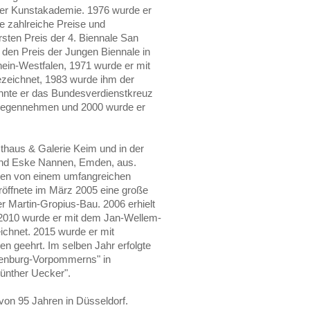
rfer Kunstakademie. 1976 wurde er
e zahlreiche Preise und
sten Preis der 4. Biennale San
 den Preis der Jungen Biennale in
ein-Westfalen, 1971 wurde er mit
ezeichnet, 1983 wurde ihm der
onnte er das Bundesverdienstkreuz
tgegennehmen und 2000 wurde er
sthaus & Galerie Keim und in der
 und Eske Nannen, Emden, aus.
rden von einem umfangreichen
röffnete im März 2005 eine große
r Martin-Gropius-Bau. 2006 erhielt
d 2010 wurde er mit dem Jan-Wellem-
ichnet. 2015 wurde er mit
n geehrt. Im selben Jahr erfolgte
lenburg-Vorpommerns" in
ünther Uecker".
von 95 Jahren in Düsseldorf.