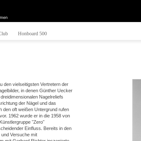
men
Club
Honboard 500
 den vielseitigsten Vertretern der
gelbilder, in denen Günther Uecker
 dreidimensionalen Nagelreliefs
srichtung der Nägel und das
ch den oft weißen Untergrund rufen
rvor.
1962 wurde er in die 1958
von
Künstlergruppe "Zero"
scheidender Einfluss.
Bereits in den
t und Versuche mit
 mit Gerhard Richter inszenierte