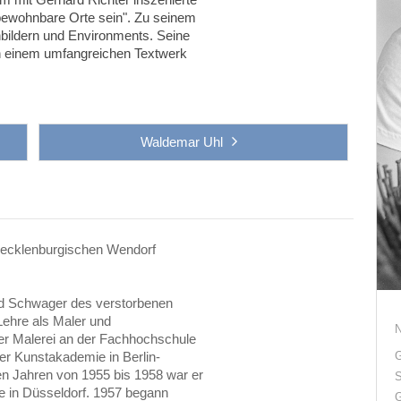
ewohnbare Orte sein".
Zu seinem
ildern und Environments. Seine
on einem umfangreichen Textwerk
Waldemar Uhl
ecklenburgischen Wendorf
und Schwager des verstorbenen
Lehre als Maler und
 er Malerei an der Fachhochschule
er Kunstakademie in Berlin-
G
en Jahren von 1955 bis 1958 war er
S
 in Düsseldorf. 1957 begann
G