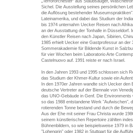
„Terrororchester“ aus Staubsauger, Wäschet
Sichel. Die Ausstellung seines persönlichen Leb
die Auflösung bestehender Museumspraktiken". 
Lateinamerika, und dabei das Studium der India
bis 1974 unternahm Uecker Reisen nach Afrika u
an der Ausstattung der Tonhalle in Düsseldorf.
den Künstler Reisen nach Japan, Sibirien, China
1985 erhielt Uecker eine Gastprofessur an der 3
Sommerakademie für Bildende Kunst in Salzburg
für vier Wochen beim Laboratorio Arte Contemp
Castelnuovo auf. 1991 reiste er nach Israel.
In den Jahren 1993 und 1995 schlossen sich 
das Studium der Khmer-Kultur sowie ein Aufenth
In den 1970er Jahren wandte sich Uecker den 
deutsche Vertreter auf der Biennale von Venedig
das UNO-Gebäude in Genf. Die Environments wa
so das 1988 entstandene Werk "Aufwischen", 
rotierenden Tonne bestand und durch die Beweg
Aus der Ehe mit seiner Frau Christa wurde 19
seinem künstlerischen Repertoire zählten indes
Bühnenbildern, so wie beispielsweise 1979 in B
"Lohengrin" oder 1982 in Stuttgart für die Auffüh