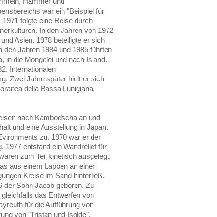
rommeln, Hammer und
ensbereichs war ein "Beispiel für
1971 folgte eine Reise durch
nerkulturen. In den Jahren von 1972
nd Asien. 1978 beteiligte er sich
 In den Jahren 1984 und 1985 führten
, in die Mongolei und nach Island.
2. Internationalen
. Zwei Jahre später hielt er sich
oranea della Bassa Lunigiana,
Reisen nach Kambodscha an und
alt und eine Ausstellung in Japan.
Evironments zu. 1970 war er der
. 1977 entstand ein Wandrelief für
ren zum Teil kinetisch ausgelegt,
das aus einem Lappen an einer
ungen Kreise im Sand hinterließ.
86 der Sohn Jacob geboren. Zu
 gleichfalls das Entwerfen von
ayreuth für die Aufführung von
rung von "Tristan und Isolde".