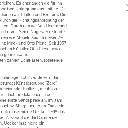
leihen. Es entstanden die für ihn
V
m weißen Untergrund ausstattete. Die
T
ionen auf Platten und Brettern. Die
 durch die Richtungsanordnung der
atten. Durch den weißen Untergrund
ung hervor. Seine Nagelwerke führte
den wie Möbeln aus. In dieser Zeit
einz Mack und Otto Piene. Seit 1957
tischen Künstler Otto Piene sowie
eine gemeinsame
ten zählen Lichtkästen, rotierende
htplantage. 1962 wurde er in die
egründet Künstlergruppe "Zero"
cheidender Einfluss, der ihn zur
 mit Lichtmodulationen in der
eine erste Sandspirale an. Im Jahr
oughby Sharp, und er eröffnete ein
ichter inszenierte Uecker 1968 das
in", worauf sie die Räume der
 Uecker inszinierte ein