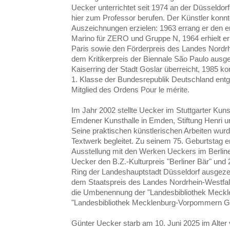
Uecker unterrichtet seit 1974 an der Düsseldo
hier zum Professor berufen. Der Künstler konnt
Auszeichnungen erzielen: 1963 errang er den er
Marino für ZERO und Gruppe N, 1964 erhielt er
Paris sowie den Förderpreis des Landes Nordrh
dem Kritikerpreis der Biennale São Paulo ausg
Kaiserring der Stadt Goslar überreicht, 1985 k
1. Klasse der Bundesrepublik Deutschland en
Mitglied des Ordens Pour le mérite.
Im Jahr 2002 stellte Uecker im Stuttgarter Kun
Emdener Kunsthalle in Emden, Stiftung Henri
Seine praktischen künstlerischen Arbeiten wu
Textwerk begleitet. Zu seinem 75. Geburtstag e
Ausstellung mit den Werken Ueckers im Berline
Uecker den B.Z.-Kulturpreis "Berliner Bär" un
Ring der Landeshauptstadt Düsseldorf ausgeze
dem Staatspreis des Landes Nordrhein-Westfale
die Umbenennung der "Landesbibliothek Meck
"Landesbibliothek Mecklenburg-Vorpommern G
Günter Uecker starb am 10. Juni 2025 im Alter 