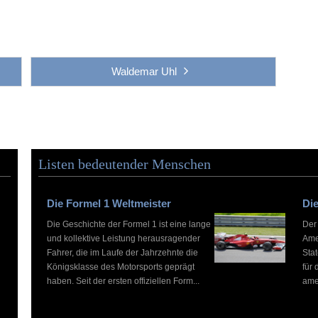
Waldemar Uhl
Listen bedeutender Menschen
Die Formel 1 Weltmeister
Die
Die Geschichte der Formel 1 ist eine lange
Der
und kollektive Leistung herausragender
Ame
Fahrer, die im Laufe der Jahrzehnte die
Stat
Königsklasse des Motorsports geprägt
für 
haben. Seit der ersten offiziellen Form...
ame