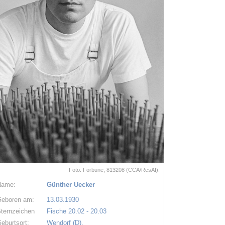
Foto: Forbune, 813208 (CCA/ResAI).
Name:
Günther Uecker
eboren am:
13.03.1930
ternzeichen
Fische 20.02 - 20.03
eburtsort:
Wendorf (D).