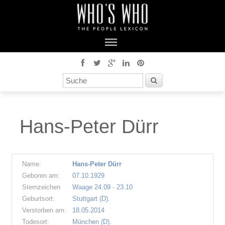
Hans-Peter Dürr
Name:
Hans-Peter Dürr
Geboren am:
07.10.1929
Sternzeichen
Waage 24.09 - 23.10
Geburtsort:
Stuttgart (D).
Verstorben am:
18.05.2014
Todesort:
München (D).