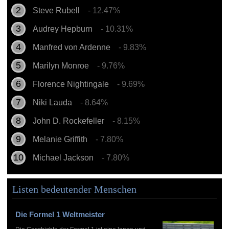
Steve Rubell
- 12.47%
Audrey Hepburn
- 10.31%
Manfred von Ardenne
- 9.83%
Marilyn Monroe
- 9.76%
Florence Nightingale
- 9.69%
Niki Lauda
- 8.64%
John D. Rockefeller
- 8.15%
Melanie Griffith
- 7.80%
Michael Jackson
- 7.80%
Listen bedeutender Menschen
Die Formel 1 Weltmeister