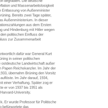
on degradiert. Die deutsche
lation und Massenarbeitslosigkeit
ie Entlassung von Außenminister
Brüning. Bereits zwei Tage später,
s Außenministerium. In dieser
rationszahlungen aus dem Ersten
ng und Hindenburg mit Hitler wegen
den politischen Einfluss der
chluss zur Zusammenarbeit
ntwortlich dafür war General Kurt
ning in seiner politischen
ie ostdeutsche Landwirtschaft außer
 Papen Reichskanzler. Im Jahr der
 1933, übernahm Brüning den Vorsitz
 auflöste. Im Jahr darauf, 1934,
it einer Verhaftung. Später zog er
kte er von 1937 bis 1951 als
 Harvard-University.
. Er wurde Professor für Politische
g befürwortete das