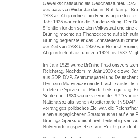
Gewerkschaftsbund als Geschäftsführer. 1923 w
des passiven Widerstandes im Ruhrkampf. Brüni
1933 als Abgeordneter im Reichstag die Intere
Jahr 1925 war er für die Bundeszeitung "Der Deu
öffentlich für den sozialen Volksstaat und eine c
Brüning machte als Finanzexperte auf sich a
Brüning begrenzte er das Lohnsteueraufkommen
der Zeit von 1928 bis 1930 war Heinrich Brünin
Abgeordnetenhaus und von 1924 bis 1933 Mitgl
Im Jahr 1929 wurde Brüning Fraktionsvorsitzen
Reichstag. Nachdem im Jahr 1930 die zwei Jahr
aus SDP, DVP, Zentrumspartei und Deutscher d
Hermann Müller auseinanderbrach, wurde Heinr
bildete die Spitze einer Minderheitsregierung.
September 1930 wurde sie von der SPD vor de
Nationalsozialistischen Arbeiterpartei (NSDAP) 
vorrangiges politisches Ziel war, die Reichsfina
einen ausgeglichenen Staatshaushalt auf eine Po
Brünings Sparkurs nicht mehrheitsfähig war, wur
Notverordnungsgesetzes von Reichspräsident P