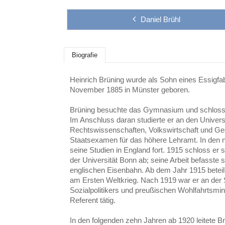
Daniel Brühl
Biografie
Heinrich Brüning wurde als Sohn eines Essigf
November 1885 in Münster geboren.
Brüning besuchte das Gymnasium und schloss 
Im Anschluss daran studierte er an den Univer
Rechtswissenschaften, Volkswirtschaft und Ges
Staatsexamen für das höhere Lehramt. In den n
seine Studien in England fort. 1915 schloss er
der Universität Bonn ab; seine Arbeit befasste s
englischen Eisenbahn. Ab dem Jahr 1915 beteilig
am Ersten Weltkrieg. Nach 1919 war er an der 
Sozialpolitikers und preußischen Wohlfahrtsmi
Referent tätig.
In den folgenden zehn Jahren ab 1920 leitete B