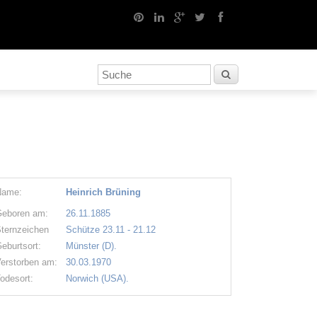
Name:
Heinrich Brüning
eboren am:
26.11.1885
ternzeichen
Schütze 23.11 - 21.12
eburtsort:
Münster (D).
erstorben am:
30.03.1970
odesort:
Norwich (USA).