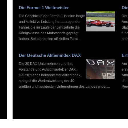
Die Formel 1 Weltmeister
Die
Die Geschichte der Formel 1 ist eine lange
Der
und kollektive Leistung herausragender
Ame
Fahrer, die im Laufe der Jahrzehnte die
Stat
Königsklasse des Motorsports geprägt
für 
haben. Seit der ersten offiziellen Form...
ame
Der Deutsche Aktienindex DAX
Erf
Die 30 DAX-Unternehmen und ihre
Am 2
Vorstände und AufsichtsräteDer DAX,
ers
Deutschlands bekanntester Aktienindex,
Arm
spiegelt die Wertentwicklung der 40
die
größten und liquidesten Unternehmen des Landes wider....
Pers