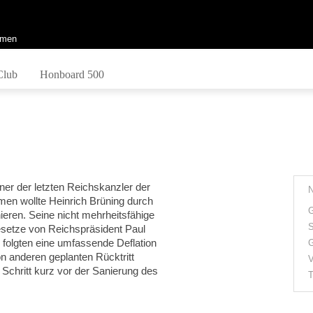
men
Club
Honboard 500
ner der letzten Reichskanzler der
en wollte Heinrich Brüning durch
G
nieren. Seine nicht mehrheitsfähige
S
esetze von Reichspräsident Paul
folgten eine umfassende Deflation
G
n anderen geplanten Rücktritt
V
 Schritt kurz vor der Sanierung des
T