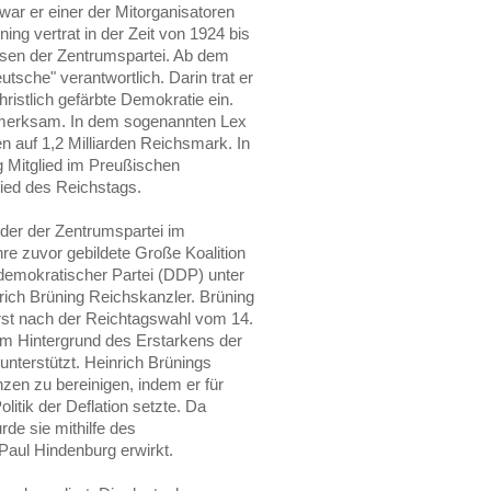
ar er einer der Mitorganisatoren
ng vertrat in der Zeit von 1924 bis
ssen der Zentrumspartei. Ab dem
tsche" verantwortlich. Darin trat er
hristlich gefärbte Demokratie ein.
ufmerksam. In dem sogenannten Lex
 auf 1,2 Milliarden Reichsmark. In
g Mitglied im Preußischen
ied des Reichstags.
der der Zentrumspartei im
e zuvor gebildete Große Koalition
emokratischer Partei (DDP) unter
ich Brüning Reichskanzler. Brüning
 Erst nach der Reichtagswahl vom 14.
m Hintergrund des Erstarkens der
unterstützt. Heinrich Brünings
nzen zu bereinigen, indem er für
litik der Deflation setzte. Da
de sie mithilfe des
aul Hindenburg erwirkt.