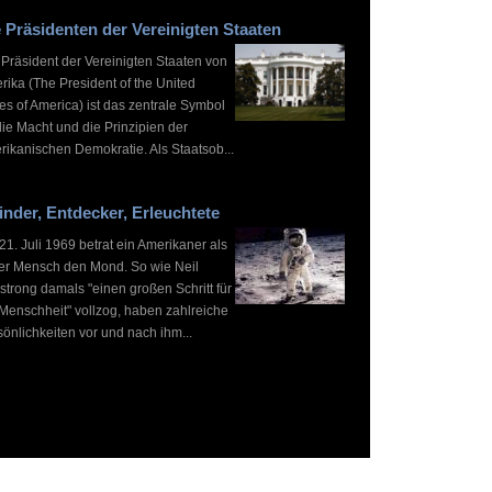
 Präsidenten der Vereinigten Staaten
 Präsident der Vereinigten Staaten von
rika (The President of the United
es of America) ist das zentrale Symbol
die Macht und die Prinzipien der
rikanischen Demokratie. Als Staatsob...
inder, Entdecker, Erleuchtete
1. Juli 1969 betrat ein Amerikaner als
ter Mensch den Mond. So wie Neil
strong damals "einen großen Schritt für
 Menschheit" vollzog, haben zahlreiche
önlichkeiten vor und nach ihm...