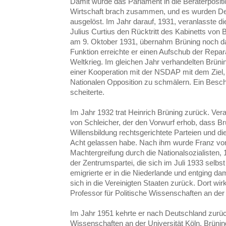
Damit wurde das Parlament in die Beraterpositi
Wirtschaft brach zusammen, und es wurden Def
ausgelöst. Im Jahr darauf, 1931, veranlasste d
Julius Curtius den Rücktritt des Kabinetts von 
am 9. Oktober 1931, übernahm Brüning noch da
Funktion erreichte er einen Aufschub der Repa
Weltkrieg. Im gleichen Jahr verhandelten Brüni
einer Kooperation mit der NSDAP mit dem Ziel, 
Nationalen Opposition zu schmälern. Ein Bes
scheiterte.
Im Jahr 1932 trat Heinrich Brüning zurück. Vera
von Schleicher, der den Vorwurf erhob, dass Brü
Willensbildung rechtsgerichtete Parteien und d
Acht gelassen habe. Nach ihm wurde Franz von
Machtergreifung durch die Nationalsozialisten,
der Zentrumspartei, die sich im Juli 1933 selbst
emigrierte er in die Niederlande und entging dam
sich in die Vereinigten Staaten zurück. Dort wir
Professor für Politische Wissenschaften an der
Im Jahr 1951 kehrte er nach Deutschland zurück
Wissenschaften an der Universität Köln. Brünin