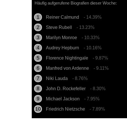
Häufig aufgerufene Biografien dieser Woche:
Reiner Calmund
- 14.39%
Steve Rubell
- 13.23%
Marilyn Monroe
- 10.33%
Audrey Hepburn
- 10.16%
Florence Nightingale
- 9.87%
Manfred von Ardenne
- 9.11%
Niki Lauda
- 8.76%
John D. Rockefeller
- 8.30%
Michael Jackson
- 7.95%
Friedrich Nietzsche
- 7.89%