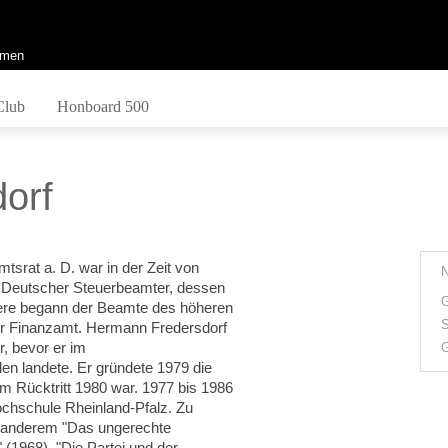
men
Club
Honboard 500
orf
srat a. D. war in der Zeit von
 Deutscher Steuerbeamter, dessen
G
iere begann der Beamte des höheren
S
er Finanzamt. Hermann Fredersdorf
, bevor er im
G
en landete. Er gründete 1979 die
em Rücktritt 1980 war. 1977 bis 1986
ochschule Rheinland-Pfalz. Zu
er anderem "Das ungerechte
(1968), "Die Partei und der