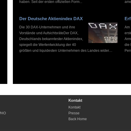
haben. Seit der ersten offiziellen Form...
ame
Der Deutsche Aktienindex DAX
Erf
Die 30 DAX-Unternehmen und ihre
Am 2
Vorstände und AufsichtsräteDer DAX,
ers
Deutschlands bekanntester Aktienindex,
Arm
spiegelt die Wertentwicklung der 40
die
größten und liquidesten Unternehmen des Landes wider....
Pers
Kontakt
Kontakt
WHO
Presse
Back Home