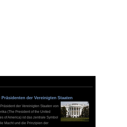
 Präsidenten der Vereinigten Staaten
 Präsident der Vereinigten Staaten von
rika (The President of the United
es of America) ist das zentrale Symbol
die Macht und die Prinzipien der