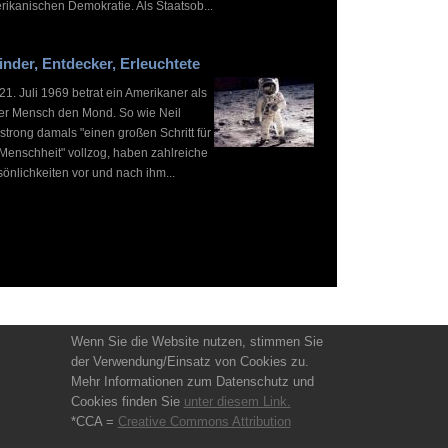
rikanischen Demokratie. Als Staatsob...
inder, Entdecker, Erleuchtete
1. Juli 1969 betrat ein Amerikaner als
ter Mensch den Mond. So wie Neil
strong damals "einen großen Schritt für
 Menschheit" vollzog, haben zahlreiche
önlichkeiten vor und nach ihm...
Wenn Sie die Website nutzen, stimmen Sie
der Verwendung/Einsatz von Cookies zu.
Mehr Informationen zum Datenschutz und
Cookies finden Sie
unter diesem Link.
*CCA =
Creative Commons Attribution