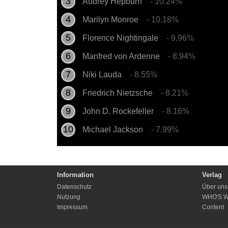
Audrey Hepburn
- 10.24%
Marilyn Monroe
- 10.18%
Florence Nightingale
- 9.96%
Manfred von Ardenne
- 8.94%
Niki Lauda
- 8.55%
Friedrich Nietzsche
- 8.21%
John D. Rockefeller
- 8.16%
Michael Jackson
- 7.99%
Information
Verlag
Datenschutz
Über uns
Nutzung
WHO'S 
Impressum
Content