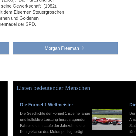
d seine Gewerkschaft" (1982).
it dem Eisernen Steuergroschen
bernen und Goldenen
hrennadel der SPD.
Morgan Freeman
Listen bedeutender Menschen
Die Formel 1 Weltmeister
Die
Die Geschichte der Formel 1 ist eine lange
Der
und kollektive Leistung herausragender
Ame
Fahrer, die im Laufe der Jahrzehnte die
Stat
Königsklasse des Motorsports geprägt
für 