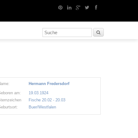
Name:
Hermann Fredersdorf
eboren am:
19.03.1924
ternzeichen
Fische 20.02 - 20.03
eburtsort:
Buer/Westfalen