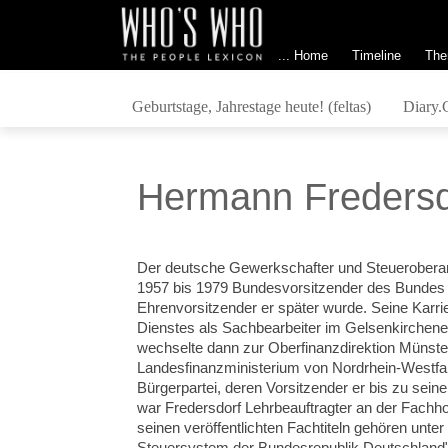
... Home
Timeline
The
Geburtstage, Jahrestage heute! (feltas)
Diary.
Hermann Fredersd
Der deutsche Gewerkschafter und Steueroberamt
1957 bis 1979 Bundesvorsitzender des Bundes
Ehrenvorsitzender er später wurde. Seine Karr
Dienstes als Sachbearbeiter im Gelsenkirchen
wechselte dann zur Oberfinanzdirektion Münster
Landesfinanzministerium von Nordrhein-Westfal
Bürgerpartei, deren Vorsitzender er bis zu sein
war Fredersdorf Lehrbeauftragter an der Fachh
seinen veröffentlichten Fachtiteln gehören unt
Steuersystem der Bundesrepublik Deutschland" 