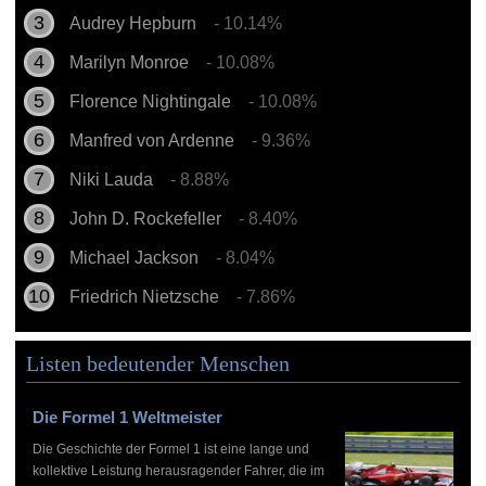
Audrey Hepburn
- 10.14%
Marilyn Monroe
- 10.08%
Florence Nightingale
- 10.08%
Manfred von Ardenne
- 9.36%
Niki Lauda
- 8.88%
John D. Rockefeller
- 8.40%
Michael Jackson
- 8.04%
Friedrich Nietzsche
- 7.86%
Listen bedeutender Menschen
Die Formel 1 Weltmeister
Die Geschichte der Formel 1 ist eine lange und
kollektive Leistung herausragender Fahrer, die im