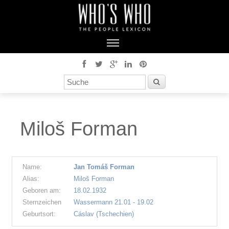
Miloš Forman
Name:
Jan Tomáš Forman
Alias:
Miloš Forman
Geboren am:
18.02.1932
Sternzeichen
Wassermann 21.01 - 19.02
Geburtsort:
Cáslav (Tschechien)