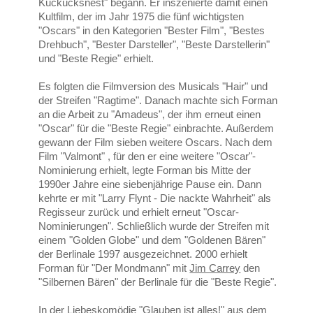
Kuckucksnest" begann. Er inszenierte damit einen
Kultfilm, der im Jahr 1975 die fünf wichtigsten
"Oscars" in den Kategorien "Bester Film", "Bestes
Drehbuch", "Bester Darsteller", "Beste Darstellerin"
und "Beste Regie" erhielt.
Es folgten die Filmversion des Musicals "Hair" und
der Streifen "Ragtime". Danach machte sich Forman
an die Arbeit zu "Amadeus", der ihm erneut einen
"Oscar" für die "Beste Regie" einbrachte. Außerdem
gewann der Film sieben weitere Oscars. Nach dem
Film "Valmont" , für den er eine weitere "Oscar"-
Nominierung erhielt, legte Forman bis Mitte der
1990er Jahre eine siebenjährige Pause ein. Dann
kehrte er mit "Larry Flynt - Die nackte Wahrheit" als
Regisseur zurück und erhielt erneut "Oscar-
Nominierungen". Schließlich wurde der Streifen mit
einem "Golden Globe" und dem "Goldenen Bären"
der Berlinale 1997 ausgezeichnet. 2000 erhielt
Forman für "Der Mondmann" mit
Jim Carrey
den
"Silbernen Bären" der Berlinale für die "Beste Regie".
In der Liebeskomödie "Glauben ist alles!" aus dem