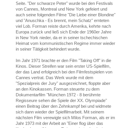
Seite. "Der schwarze Peter" wurde bei den Festivals
von Cannes, Montreal und New York gefeiert und
auch seine folgenden Filme "Die Liebe einer Blondine"
und "Anuschka - Es brennt, mein Schatz" ernteten
viel Lob. Forman reiste durch Amerika, kehrte nach
Europa zurück und ließ sich Ende der 1960er Jahre
in New York nieder, da er in seiner tschechischen
Heimat vom kommunistischen Regime immer wieder
in seiner Tätigkeit behindert wurde.
Im Jahr 1971 brachte er den Film "Taking Off" in die
Kinos. Dieser Streifen war sein erster US-Spielfilm,
der das Land erfolgreich bei den Filmfestspielen von
Cannes vertrat. Das Werk wurde mit dem
"Spezialpreis der Jury" ausgezeichnet, floppte aber
an den Kinokassen. Forman steuerte zu dem
Dokumentarfilm "München 1972 - 8 berühmte
Regisseure sehen die Spiele der XX. Olympiade"
einen Beitrag über den Zehnkampf bei und widmete
sich dann wieder der Spielfilmarbeit. Mit seinem
nächsten Film verewigte sich Milos Forman, als er im
Jahr 1973 mit der Arbeit an "Einer flog über das