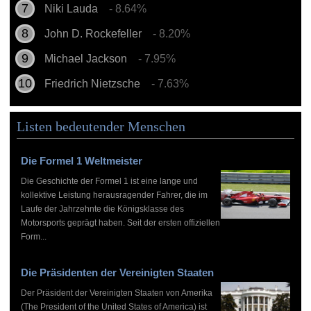
Niki Lauda
- 8.64%
John D. Rockefeller
- 8.20%
Michael Jackson
- 7.95%
Friedrich Nietzsche
- 7.63%
Listen bedeutender Menschen
Die Formel 1 Weltmeister
Die Geschichte der Formel 1 ist eine lange und
kollektive Leistung herausragender Fahrer, die im
Laufe der Jahrzehnte die Königsklasse des
Motorsports geprägt haben. Seit der ersten offiziellen
Form...
Die Präsidenten der Vereinigten Staaten
Der Präsident der Vereinigten Staaten von Amerika
(The President of the United States of America) ist