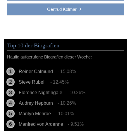
Gertrud Kolmar
Top 10 der Biografien
Häufig aufgerufene Biografien dieser Woche:
Reiner Calmund
- 15.08%
Steve Rubell
- 12.45%
Florence Nightingale
- 10.26%
Audrey Hepburn
- 10.26%
Marilyn Monroe
- 10.01%
Manfred von Ardenne
- 9.51%