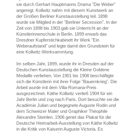
sie durch Gerhart Hauptmanns Drama "Die Weber"
angeregt. Kollwitz nahm mit diesem Kunstwerk an
der Großen Berliner Kunstausstellung teil. 1898
wurde sie Mitglied in der "Berliner Secession". In der
Zeit von 1898 bis 1903 gab sie Unterricht an der
Künstlerinnenschule in Berlin. 1899 erwarb das
Dresdner Kupferstichkabinett ihr Werk "Ein
Weberaufstand" und legte damit den Grundstein für
eine Kollwitz-Werksammlung.
Im selben Jahr, 1899, wurde ihr in Dresden auf der
Deutschen Kunstausstellung die Kleine Goldene
Medaille verliehen. Von 1901 bis 1908 beschäftigte
sich die Künstlerin mit ihrer Folge "Bauernkrieg". Die
Arbeit wurde mit dem Villa-Romana-Preis
ausgezeichnet. Käthe Kollwitz verließ 1904 für ein
Jahr Berlin und zog nach Paris. Dort besuchte sie die
Académie Julian und begegnete Auguste Rodin und
dem Schweizer Maler und Graphiker Théophile
Alexandre Steinlen. 1906 geriet das Plakat für die
Deutsche Heimarbeit-Ausstellung von Käthe Kollwitz
in die Kritik von Kaiserin Auguste Victoria. Es