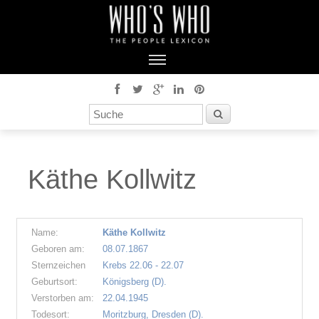
Käthe Kollwitz
Name:
Käthe Kollwitz
Geboren am:
08.07.1867
Sternzeichen
Krebs 22.06 - 22.07
Geburtsort:
Königsberg (D).
Verstorben am:
22.04.1945
Todesort:
Moritzburg, Dresden (D).