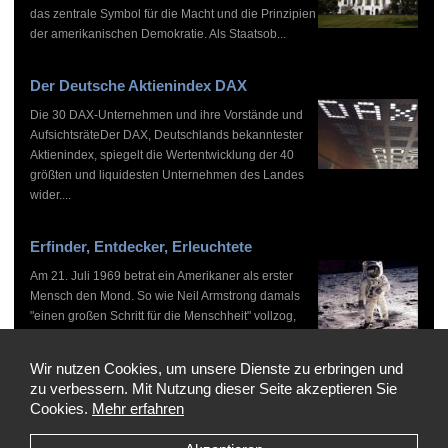
das zentrale Symbol für die Macht und die Prinzipien
der amerikanischen Demokratie. Als Staatsob...
Der Deutsche Aktienindex DAX
Die 30 DAX-Unternehmen und ihre Vorstände und
AufsichtsräteDer DAX, Deutschlands bekanntester
Aktienindex, spiegelt die Wertentwicklung der 40
größten und liquidesten Unternehmen des Landes
wider....
Erfinder, Entdecker, Erleuchtete
Am 21. Juli 1969 betrat ein Amerikaner als erster
Mensch den Mond. So wie Neil Armstrong damals
"einen großen Schritt für die Menschheit" vollzog,
haben zahlreiche Persönlichkeiten vor und nach
ihm...
Wir nutzen Cookies, um unsere Dienste zu erbringen und
zu verbessern. Mit Nutzung dieser Seite akzeptieren Sie
Cookies.
Mehr erfahren