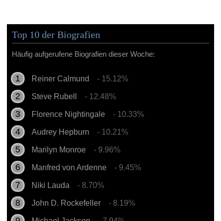
Top 10 der Biografien
Häufig aufgerufene Biografien dieser Woche:
Reiner Calmund
- 15.12%
Steve Rubell
- 12.48%
Florence Nightingale
- 10.33%
Audrey Hepburn
- 10.21%
Marilyn Monroe
- 9.96%
Manfred von Ardenne
- 9.45%
Niki Lauda
- 8.70%
John D. Rockefeller
- 8.19%
Michael Jackson
- 7.94%