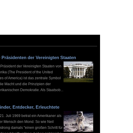
 Präsidenten der Vereinigten Staaten
 Präsident der Vereinigten Staaten von
rika (The President of the United
es of America) ist das zentrale Symbol
die Macht und die Prinzipien der
rikanischen Demokratie. Als Staatsob...
inder, Entdecker, Erleuchtete
1. Juli 1969 betrat ein Amerikaner als
ter Mensch den Mond. So wie Neil
strong damals "einen großen Schritt für