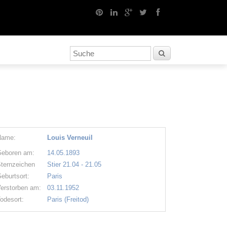
Name:
Louis Verneuil
eboren am:
14.05.1893
ternzeichen
Stier 21.04 - 21.05
eburtsort:
Paris
erstorben am:
03.11.1952
odesort:
Paris (Freitod)