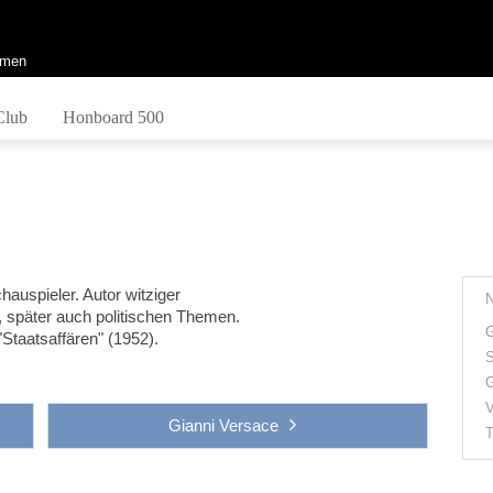
men
Club
Honboard 500
auspieler. Autor witziger
 später auch politischen Themen.
G
Staatsaffären" (1952).
S
G
V
Gianni Versace
T