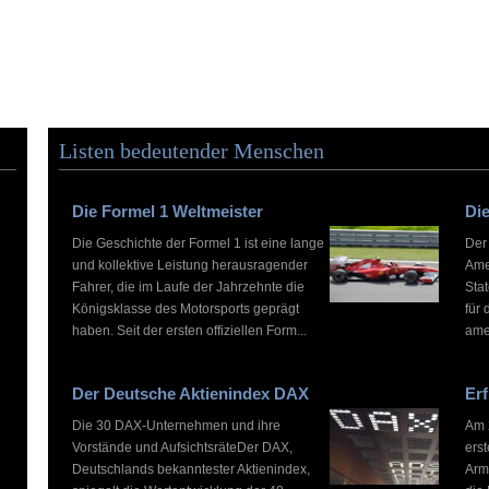
Listen bedeutender Menschen
Die Formel 1 Weltmeister
Die
Die Geschichte der Formel 1 ist eine lange
Der
und kollektive Leistung herausragender
Ame
Fahrer, die im Laufe der Jahrzehnte die
Stat
Königsklasse des Motorsports geprägt
für 
haben. Seit der ersten offiziellen Form...
ame
Der Deutsche Aktienindex DAX
Erf
Die 30 DAX-Unternehmen und ihre
Am 2
Vorstände und AufsichtsräteDer DAX,
ers
Deutschlands bekanntester Aktienindex,
Arm