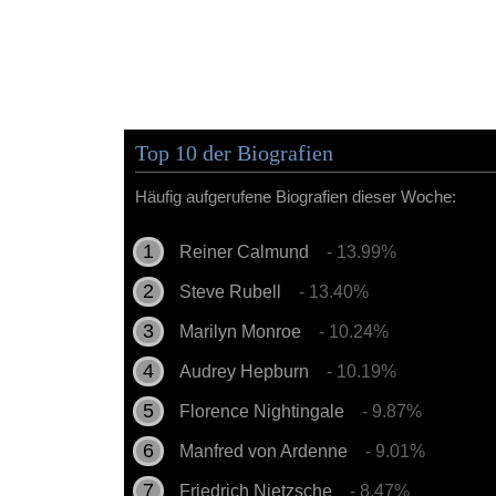
Top 10 der Biografien
Häufig aufgerufene Biografien dieser Woche:
Reiner Calmund
- 13.99%
Steve Rubell
- 13.40%
Marilyn Monroe
- 10.24%
Audrey Hepburn
- 10.19%
Florence Nightingale
- 9.87%
Manfred von Ardenne
- 9.01%
Friedrich Nietzsche
- 8.47%