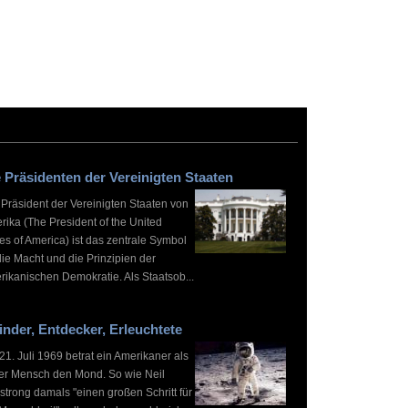
 Präsidenten der Vereinigten Staaten
 Präsident der Vereinigten Staaten von
rika (The President of the United
es of America) ist das zentrale Symbol
die Macht und die Prinzipien der
rikanischen Demokratie. Als Staatsob...
inder, Entdecker, Erleuchtete
1. Juli 1969 betrat ein Amerikaner als
ter Mensch den Mond. So wie Neil
strong damals "einen großen Schritt für