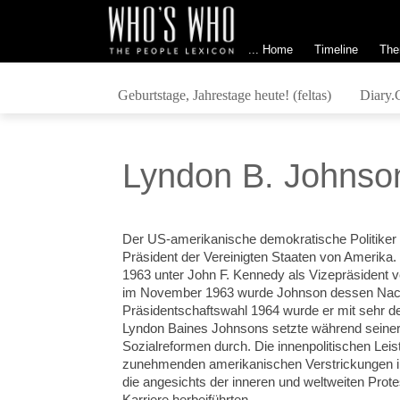
... Home
Timeline
The
Geburtstage, Jahrestage heute! (feltas)
Diary.
Lyndon B. Johnso
Der US-amerikanische demokratische Politiker s
Präsident der Vereinigten Staaten von Amerika.
1963 unter John F. Kennedy als Vizepräsident
im November 1963 wurde Johnson dessen Nachf
Präsidentschaftswahl 1964 wurde er mit sehr deu
Lyndon Baines Johnsons setzte während seiner 
Sozialreformen durch. Die innenpolitischen Le
zunehmenden amerikanischen Verstrickungen in
die angesichts der inneren und weltweiten Prote
Karriere herbeiführten...