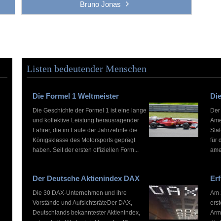
Bruno Jonas
Listen bedeutender Menschen
Die Formel 1 Weltmeister
Die
Die Geschichte der Formel 1 ist eine lange
Der
und kollektive Leistung herausragender
Ame
Fahrer, die im Laufe der Jahrzehnte die
Stat
Königsklasse des Motorsports geprägt
für 
haben. Seit der ersten offiziellen Form...
ame
Der Deutsche Aktienindex DAX
Erf
Die 30 DAX-Unternehmen und ihre
Am 2
Vorstände und AufsichtsräteDer DAX,
ers
Deutschlands bekanntester Aktienindex,
Arm