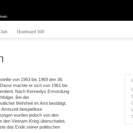
men
Club
Honboard 500
n
tellte von 1963 bis 1969 den 36.
 Davor machte er sich von 1961 bis
G
 verdient. Nach Kennedys Ermordung
S
olger. Bei der
tlicher Mehrheit im Amt bestätigt.
G
Amtszeit beispiellose
V
istungen wurden jedoch von den
T
 den Vietnam-Krieg überschattet,
ste das Ende seiner politischen