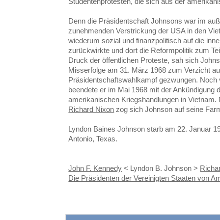
Studentenprotesten, die sich aus der amerikani
Denn die Präsidentschaft Johnsons war im auße
zunehmenden Verstrickung der USA in den Vie
wiederum sozial und finanzpolitisch auf die inn
zurückwirkte und dort die Reformpolitik zum T
Druck der öffentlichen Proteste, sah sich Johns
Misserfolge am 31. März 1968 zum Verzicht au
Präsidentschaftswahlkampf gezwungen. Noch v
beendete er im Mai 1968 mit der Ankündigung d
amerikanischen Kriegshandlungen in Vietnam. 
Richard Nixon
zog sich Johnson auf seine Farm
Lyndon Baines Johnson starb am 22. Januar 19
Antonio, Texas.
John F. Kennedy
< Lyndon B. Johnson >
Richa
Die Präsidenten der Vereinigten Staaten von A