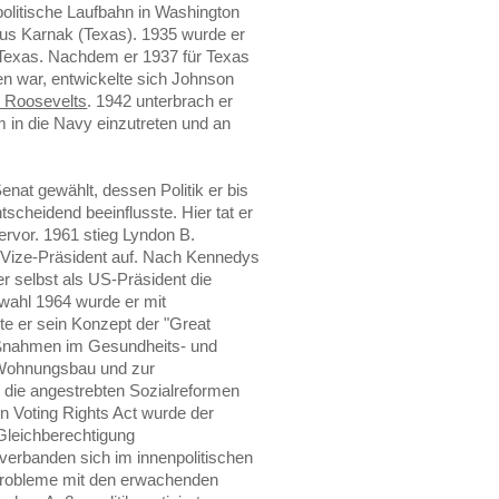
olitische Laufbahn in Washington
aus Karnak (Texas). 1935 wurde er
ür Texas. Nachdem er 1937 für Texas
n war, entwickelte sich Johnson
n Roosevelts
. 1942 unterbrach er
 in die Navy einzutreten und an
nat gewählt, dessen Politik er bis
scheidend beeinflusste. Hier tat er
rvor. 1961 stieg Lyndon B.
ize-Präsident auf. Nach Kennedys
selbst als US-Präsident die
wahl 1964 wurde er mit
ete er sein Konzept der "Great
aßnahmen im Gesundheits- und
 Wohnungsbau und zur
 die angestrebten Sozialreformen
n Voting Rights Act wurde der
Gleichberechtigung
verbanden sich im innenpolitischen
nprobleme mit den erwachenden