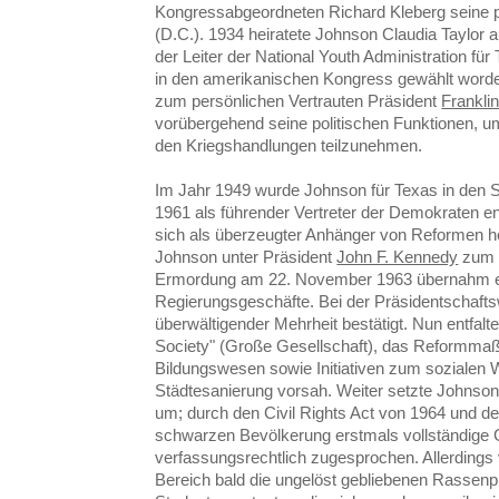
Kongressabgeordneten Richard Kleberg seine p
(D.C.). 1934 heiratete Johnson Claudia Taylor 
der Leiter der National Youth Administration f
in den amerikanischen Kongress gewählt worde
zum persönlichen Vertrauten Präsident
Frankli
vorübergehend seine politischen Funktionen, um
den Kriegshandlungen teilzunehmen.
Im Jahr 1949 wurde Johnson für Texas in den Se
1961 als führender Vertreter der Demokraten ent
sich als überzeugter Anhänger von Reformen he
Johnson unter Präsident
John F. Kennedy
zum V
Ermordung am 22. November 1963 übernahm er 
Regierungsgeschäfte. Bei der Präsidentschafts
überwältigender Mehrheit bestätigt. Nun entfalt
Society" (Große Gesellschaft), das Reformm
Bildungswesen sowie Initiativen zum sozialen
Städtesanierung vorsah. Weiter setzte Johnson
um; durch den Civil Rights Act von 1964 und de
schwarzen Bevölkerung erstmals vollständige 
verfassungsrechtlich zugesprochen. Allerdings 
Bereich bald die ungelöst gebliebenen Rasse