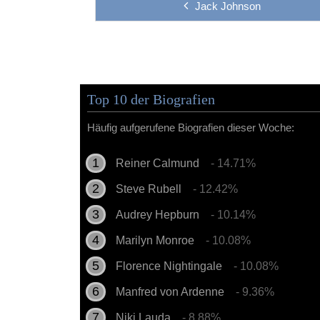
Jack Johnson
Top 10 der Biografien
Häufig aufgerufene Biografien dieser Woche:
Reiner Calmund
- 14.71%
Steve Rubell
- 12.42%
Audrey Hepburn
- 10.14%
Marilyn Monroe
- 10.08%
Florence Nightingale
- 10.08%
Manfred von Ardenne
- 9.36%
Niki Lauda
- 8.88%