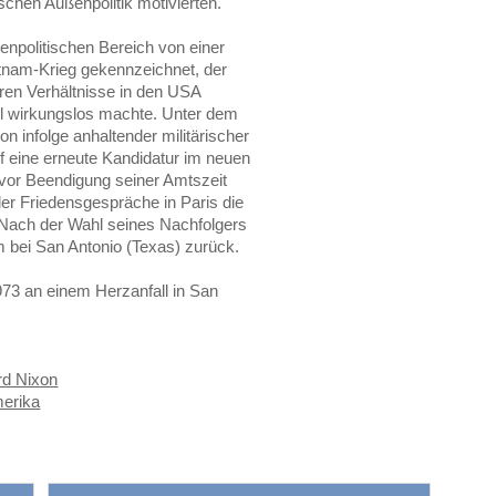
schen Außenpolitik motivierten.
npolitischen Bereich von einer
tnam-Krieg gekennzeichnet, der
eren Verhältnisse in den USA
eil wirkungslos machte. Unter dem
on infolge anhaltender militärischer
f eine erneute Kandidatur im neuen
or Beendigung seiner Amtszeit
er Friedensgespräche in Paris die
Nach der Wahl seines Nachfolgers
 bei San Antonio (Texas) zurück.
73 an einem Herzanfall in San
rd Nixon
merika