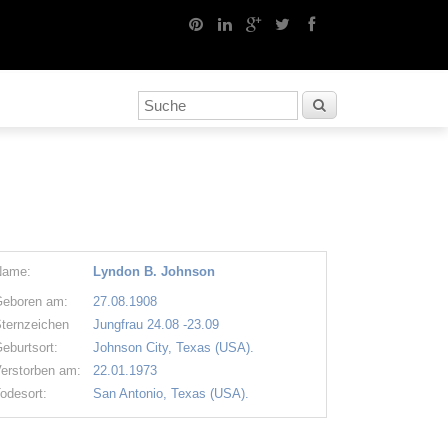
Name:
Lyndon B. Johnson
eboren am:
27.08.1908
ternzeichen
Jungfrau 24.08 -23.09
eburtsort:
Johnson City, Texas (USA).
erstorben am:
22.01.1973
odesort:
San Antonio, Texas (USA).