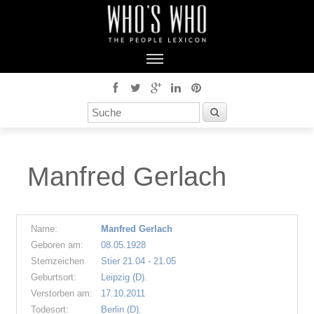
Manfred Gerlach
Name:
Manfred Gerlach
Geboren am:
08.05.1928
Sternzeichen
Stier 21.04 - 21.05
Geburtsort:
Leipzig (D).
Verstorben am:
17.10.2011
Todesort:
Berlin (D).