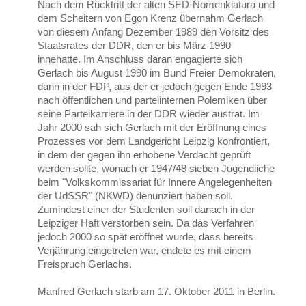
Nach dem Rücktritt der alten SED-Nomenklatura und
dem Scheitern von
Egon Krenz
übernahm Gerlach
von diesem Anfang Dezember 1989 den Vorsitz des
Staatsrates der DDR, den er bis März 1990
innehatte. Im Anschluss daran engagierte sich
Gerlach bis August 1990 im Bund Freier Demokraten,
dann in der FDP, aus der er jedoch gegen Ende 1993
nach öffentlichen und parteiinternen Polemiken über
seine Parteikarriere in der DDR wieder austrat. Im
Jahr 2000 sah sich Gerlach mit der Eröffnung eines
Prozesses vor dem Landgericht Leipzig konfrontiert,
in dem der gegen ihn erhobene Verdacht geprüft
werden sollte, wonach er 1947/48 sieben Jugendliche
beim "Volkskommissariat für Innere Angelegenheiten
der UdSSR" (NKWD) denunziert haben soll.
Zumindest einer der Studenten soll danach in der
Leipziger Haft verstorben sein. Da das Verfahren
jedoch 2000 so spät eröffnet wurde, dass bereits
Verjährung eingetreten war, endete es mit einem
Freispruch Gerlachs.
Manfred Gerlach starb am
17. Oktober 2011 in Berli
n.