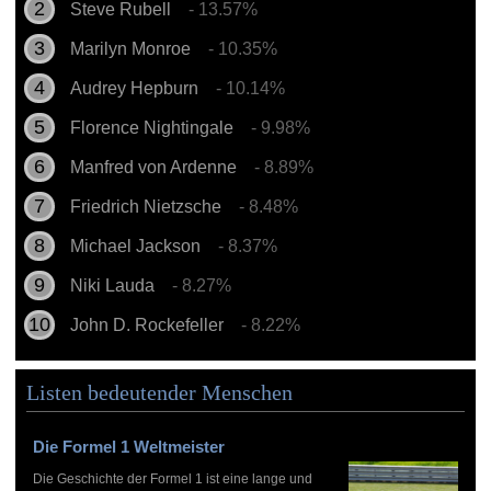
Steve Rubell
- 13.57%
Marilyn Monroe
- 10.35%
Audrey Hepburn
- 10.14%
Florence Nightingale
- 9.98%
Manfred von Ardenne
- 8.89%
Friedrich Nietzsche
- 8.48%
Michael Jackson
- 8.37%
Niki Lauda
- 8.27%
John D. Rockefeller
- 8.22%
Listen bedeutender Menschen
Die Formel 1 Weltmeister
Die Geschichte der Formel 1 ist eine lange und