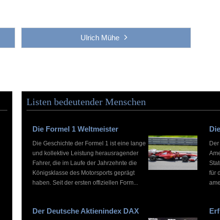
Ulrich Mühe
Listen bedeutender Menschen
Die Formel 1 Weltmeister
Die
Die Geschichte der Formel 1 ist eine lange
Der
und kollektive Leistung herausragender
Ame
Fahrer, die im Laufe der Jahrzehnte die
Stat
Königsklasse des Motorsports geprägt
für 
haben. Seit der ersten offiziellen Form...
ame
Der Deutsche Aktienindex DAX
Erf