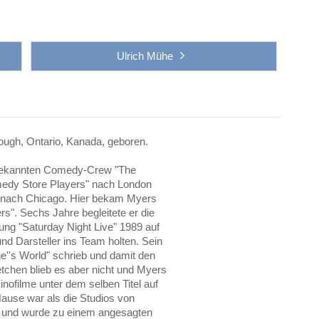
Ulrich Mühe
ugh, Ontario, Kanada, geboren.
r bekannten Comedy-Crew "The
medy Store Players" nach London
" nach Chicago. Hier bekam Myers
s". Sechs Jahre begleitete er die
ng "Saturday Night Live" 1989 auf
nd Darsteller ins Team holten. Sein
''s World" schrieb und damit den
tchen blieb es aber nicht und Myers
nofilme unter dem selben Titel auf
ause war als die Studios von
94 und wurde zu einem angesagten