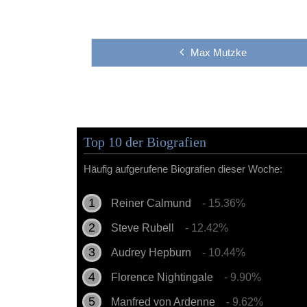
Max Mutzke
Top 10 der Biografien
Häufig aufgerufene Biografien dieser Woche:
Reiner Calmund
- 15.36%
Steve Rubell
- 12.42%
Audrey Hepburn
- 10.44%
Florence Nightingale
- 9.90%
Manfred von Ardenne
- 9.62%