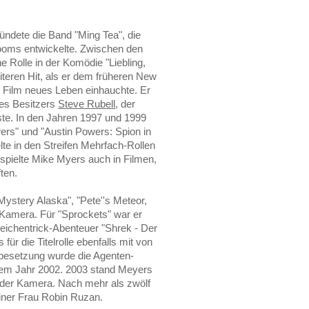
ündete die Band "Ming Tea", die
ooms entwickelte. Zwischen den
 Rolle in der Komödie "Liebling,
eiteren Hit, als er dem früheren New
 Film neues Leben einhauchte. Er
 des Besitzers
Steve Rubell
, der
te. In den Jahren 1997 und 1999
ers" und "Austin Powers: Spion in
lte in den Streifen Mehrfach-Rollen
s spielte Mike Myers auch in Filmen,
ten.
"Mystery Alaska", "Pete''s Meteor,
 Kamera. Für "Sprockets" war er
 Zeichentrick-Abenteuer "Shrek - Der
für die Titelrolle ebenfalls mit von
arbesetzung wurde die Agenten-
dem Jahr 2002. 2003 stand Meyers
r der Kamera. Nach mehr als zwölf
iner Frau Robin Ruzan.