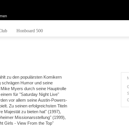
men
Club
Honboard 500
ählt zu den populärsten Komikern
ig schrägen Humor und seine
G
 Mike Myers durch seine Hauptrolle
S
 einem für "Saturday Night Live"
rden vor allem seine Austin-Powers-
G
ielt. Zu seinen erfolgreichsten Titeln
e Majestät zu bieten hat" (1997),
eheimer Missionarsstellung" (1999),
ht Girls - View From the Top"