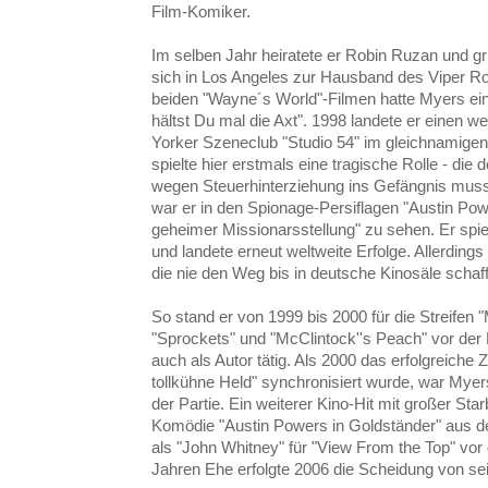
Film-Komiker.
Im selben Jahr heiratete er Robin Ruzan und gr
sich in Los Angeles zur Hausband des Viper R
beiden "Wayne´s World"-Filmen hatte Myers eine
hältst Du mal die Axt". 1998 landete er einen w
Yorker Szeneclub "Studio 54" im gleichnamigen
spielte hier erstmals eine tragische Rolle - die
wegen Steuerhinterziehung ins Gefängnis muss
war er in den Spionage-Persiflagen "Austin Pow
geheimer Missionarsstellung" zu sehen. Er spie
und landete erneut weltweite Erfolge. Allerding
die nie den Weg bis in deutsche Kinosäle schaff
So stand er von 1999 bis 2000 für die Streifen 
"Sprockets" und "McClintock''s Peach" vor der
auch als Autor tätig. Als 2000 das erfolgreiche
tollkühne Held" synchronisiert wurde, war Myers 
der Partie. Ein weiterer Kino-Hit mit großer St
Komödie "Austin Powers in Goldständer" aus 
als "John Whitney" für "View From the Top" vo
Jahren Ehe erfolgte 2006 die Scheidung von se