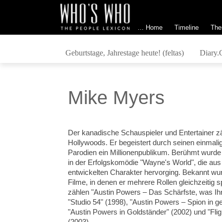
... Home
Timeline
The
Geburtstage, Jahrestage heute! (feltas)
Diary.
Mike Myers
Der kanadische Schauspieler und Entertainer z
Hollywoods. Er begeistert durch seinen einmal
Parodien ein Millionenpublikum. Berühmt wurde
in der Erfolgskomödie "Wayne's World", die aus
entwickelten Charakter hervorging. Bekannt wu
Filme, in denen er mehrere Rollen gleichzeitig sp
zählen "Austin Powers – Das Schärfste, was Ihr
"Studio 54" (1998), "Austin Powers – Spion in g
"Austin Powers in Goldständer" (2002) und "Flig
(2003)...