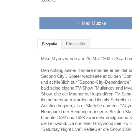
Max Mutzke
Filmografie
Biografie
Mike Myers wurde am 25. Mai 1963 in Scarboro
Den Anfang seiner Karriere machte er bei de
Second City". Später wechselte er zu den "Co
und schließlich zur "Second-City-Dependance
bald seine eigene TV-Show "Mullarkey and Myer
Show, ehe die Macher der legendären TV-Sendu
ihn aufmerksam wurden und ihn als Schreiber u
Aufstieg begann, als er Sketche namens "Wayne
Höhepunkt der Sendung markierte. Bei den Ske
brachte 1992 und 1993 zwei sehr erfolgreiche Ki
die Leinwand. Da nun eher Hollywood sein zu H
"Saturday Night Live", verließ er die Show 19