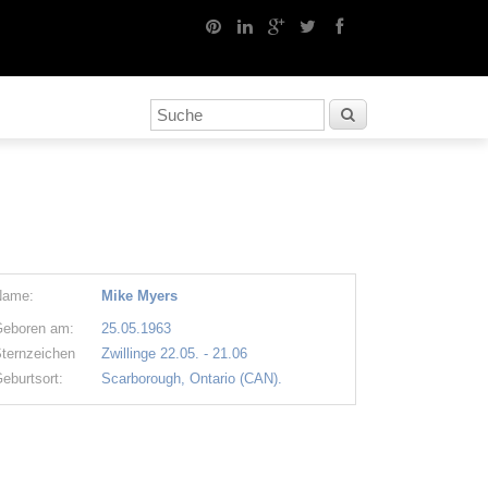
Name:
Mike Myers
eboren am:
25.05.1963
ternzeichen
Zwillinge 22.05. - 21.06
eburtsort:
Scarborough, Ontario (CAN).